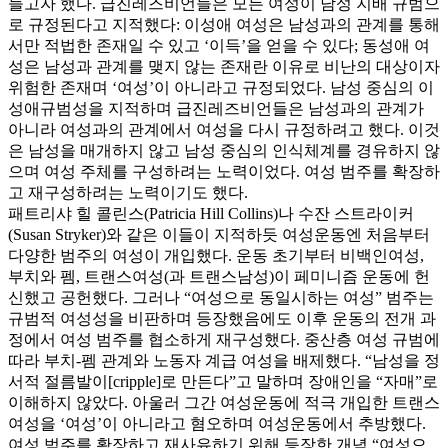
들고자 했다. 급진레즈비언들은 모든 여성이 남성 지배 규범으
로 규정된다고 지적했다: 이성애 여성은 남성과의 관계를 통해
서만 적법한 존재일 수 있고 ‘이득’을 얻을 수 있다; 동성애 여
성은 남성과 관계를 맺지 않는 존재란 이유로 비난의 대상이자
위험한 존재며 ‘여성’이 아니라고 규정되었다. 남성 중심의 이
성애규범성을 지적하며 급진레즈비언들은 남성과의 관계가
아니라 여성과의 관계에서 여성을 다시 규정하려고 했다. 이것
은 남성을 매개하지 않고 남성 중심의 인식체계를 경유하지 않
으며 여성 주체를 구성하려는 노력이었다. 여성 범주를 확장하
고 재구성하려는 노력이기도 했다.
패트리샤 힐 콜린스(Patricia Hill Collins)나 수잔 스트라이커
(Susan Stryker)와 같은 이들이 지적하듯 여성운동엔 처음부터
다양한 범주의 여성이 개입했다. 운동 초기부터 비백인여성,
부치와 펨, 트랜스여성(과 트랜스남성)이 페미니즘 운동에 헌
신했고 공헌했다. 그러나 “여성으로 동일시하는 여성” 범주는
규범적 여성성을 비판하며 등장했음에도 이후 운동의 전개 과
정에서 여성 범주를 협소하게 재구성했다. 중산층 여성 규범에
따라 부치-펨 관계와 노동자 계급 여성을 배제했다. “남성을 정
서적 절름발이[cripple]로 만든다”고 말하며 장애인을 “자매”로
이해하지 않았다. 아울러 그간 여성운동에 적극 개입한 트랜스
여성을 ‘여성’이 아니라고 혐오하며 여성운동에서 추방했다.
여성 범주를 확장하고 재사유하기 위해 등장한 개념 “여성으