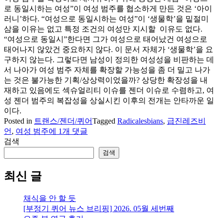
로 동일시하는 여성”이 여성 범주를 협소하게 만든 것은 ‘아이
러니’하다. “여성으로 동일시하는 여성”이 ‘생물학’을 밑절미
삼을 이유는 없고 특정 조건의 여성만 지시할 이유도 없다.
“여성으로 동일시”한다면 그가 여성으로 태어났건 여성으로
태어나지 않았건 중요하지 않다. 이 문서 자체가 ‘생물학’을 요
구하지 않는다. 그렇다면 남성이 정의한 여성성을 비판하는 데
서 나아가 여성 범주 자체를 확장할 가능성을 좀 더 밀고 나가
는 것은 불가능한 기획/상상력이었을까? 상당한 확장성을 내
재하고 있음에도 섹슈얼리티 이슈를 젠더 이슈로 수렴하고, 여
성 젠더 범주의 복잡성을 상실시킨 이후의 전개는 안타까운 일
이다.
Posted in
트랜스/젠더/퀴어
Tagged
Radicalesbians
,
급진레즈비
급
언
,
여성 범주
에 1개 댓글
진
검색
레
검색
즈
비
최신 글
언
들
채식을 안 할 듯
(Radicalesbians),
[부정기 퀴어 뉴스 브리핑] 2026. 05월 세번째
여