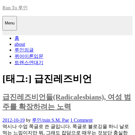
Skip
Run To 루인
to
content
Menu
홈
about
루인의글
퀴어이론입문
트랜스연대기
[태그:]
급진레즈비언
급진레즈비언들(Radicalesbians), 여성 범
주를 확장하려는 노력
Posted
2012-10-19
by
루인/ruin S.M. Pae
1 Comment
on
역시나 수업 쪽글로 쓴 글입니다. 쪽글로 블로깅을 하니 날로
먹는 느낌이지만 뭐, 그래도 잡담으로 때우는 것보단 충실한