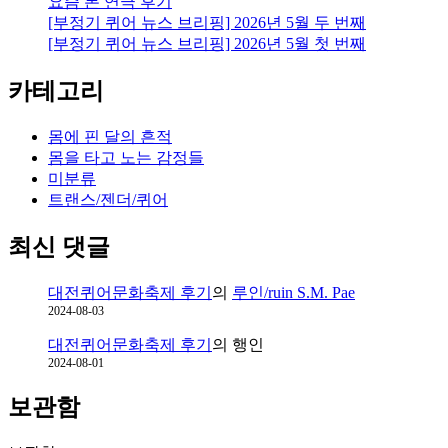
요즘 본 연극 후기
성
[부정기 퀴어 뉴스 브리핑] 2026년 5월 두 번째
범
[부정기 퀴어 뉴스 브리핑] 2026년 5월 첫 번째
주
를
카테고리
확
장
하
몸에 핀 달의 흔적
려
몸을 타고 노는 감정들
는
미분류
노
트랜스/젠더/퀴어
력
최신 댓글
대전퀴어문화축제 후기
의
루인/ruin S.M. Pae
2024-08-03
대전퀴어문화축제 후기
의
행인
2024-08-01
보관함