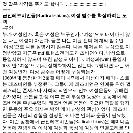
것 같은 착각을 주기도 합니다… ;;;;;;;;;;;;;;;;;;;;;;;;;;;;;;
===
급진레즈비언들(Radicalesbians), 여성 범주를 확장하려는 노
력
-루인
누가 여성인가. 혹은 여성은 누구인가. ‘여성’으로 태어나지 않
은 나는 여성이 아닌가. 물론 나는 이원 젠더 체계의 범주인
‘여성’으로 나를 설명하지 않는다. 나는 태어날 때 남성으로 지
정받았고 지금은 mtf 트랜스젠더고 레즈비언이다. 남성으로
동일시하지 않으며 또한 남성도 아니다. 여성과[with] 동일시
하지만 ‘여성’으로[as] 정체화하지는 않는다. 그렇다면 나는 어
떤 여성인가. 여성 범주는 어떻게 구성되는가.
1960년대 등장한 제2물결 페미니즘에서 이성애자 페미니스트
는 레즈비언을 부정했다. 그들에게 레즈비언은 연애를 위해 껄
떡거리는 존재거나 사회적 낙인으로 인해 여성운동에 유해한
존재였다. 스톤월 항쟁 이후 본격 부상한 동성애 운동에서 레
즈비언은 주변부였다. 레즈비언은 운동에 중요한 역할을 했지
만 운동의 주요 의제는 백인 게이 남성의 관심이었다. 레즈비
언들은 자신의 경험을 설명할 또 다른 언어와 운동이 필요했
다. 이런 정황에서 급진레즈비언들(Radicalesbians)은 페미니즘
운동에 전념하며 이성애 여성과 동성애 여성의 연결고리를 만