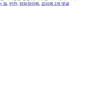
먹
는 일
,
반찬
,
양파장아찌
,
요리
에 2개 댓글
고
사
는
일,
삶
과
생
명
을
이
어
가
는
일