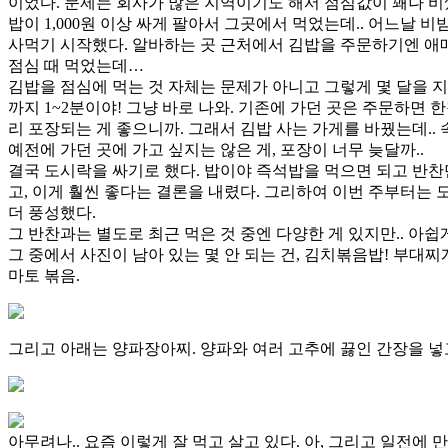
이었다. 문제는 회사가 많은 지역이기도 해서 점심값이 꽤나 비
밥이 1,000원 이상 싸게 팔아서 그곳에서 먹었는데.. 어느날 비
사먹기 시작했다. 알바하는 곳 근처에서 김밥을 주문하기엔 애매
점심 때 먹었는데…
김밥을 점심에 먹는 것 자체는 문제가 아니고 그렇게 몇 달을 지냈
까지 1~2분이야! 그냥 바로 나와. 기존에 가던 곳은 주문하면
리 포장되는 게 좋으니까. 그래서 김밥 사는 가게를 바꿨는데..
예전에 가던 곳에 가고 싶지는 않은 게, 포장이 너무 늦달까..
결국 도시락을 싸기로 했다. 밥이야 즉석밥을 먹으면 되고 반찬만
고, 이게 훨씬 좋다는 결론을 내렸다. 그리하여 이번 주부터는 
더 풍성했다.
그 반찬과는 별도로 최근 먹은 것 중엔 다양한 게 있지만.. 아쉽
그 중에서 사진이 남아 있는 몇 안 되는 건, 김치볶음밥! 부대
마토 볶음.
그리고 아래는 양파장아찌. 양파와 여러 고추에 끓인 간장을 넣고
아무려나.. 요즘 이렇게 잘 먹고 살고 있다. 아, 그리고 일전에 