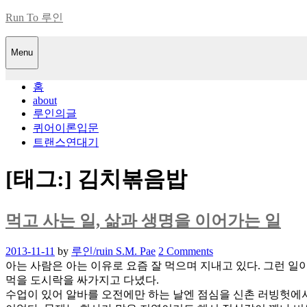
Skip
Run To 루인
to
content
Menu
홈
about
루인의글
퀴어이론입문
트랜스연대기
[태그:]
김치볶음밥
먹고 사는 일, 삶과 생명을 이어가는 일
Posted
2013-11-11
by
루인/ruin S.M. Pae
2 Comments
on
아는 사람은 아는 이유로 요즘 잘 먹으며 지내고 있다. 그런 일
먹을 도시락을 싸가지고 다녔다.
수업이 있어 알바를 오전에만 하는 날엔 점심을 신촌 러빙헛에서