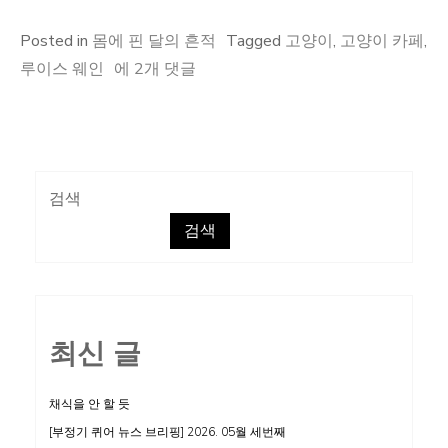
Posted in
몸에 핀 달의 흔적
Tagged
고양이
,
고양이 카페
,
고
루이스 웨인
에 2개 댓글
양
이:
『고
양
검색
이
검색
카
페』,
루
이
최신 글
스
웨
인
채식을 안 할 듯
[부정기 퀴어 뉴스 브리핑] 2026. 05월 세번째