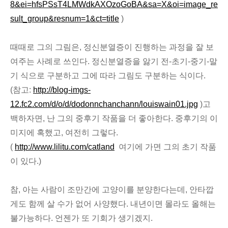
8&ei=hfsPSsT4LMWdkAXOzoGoBA&sa=X&oi=image_re
sult_group&resnum=1&ct=title
)
때때로 그의 그림은, 정신분열증이 진행하는 과정을 잘 보
여주는 사례로 쓰인다. 정신분열증을 앓기 전-초기-중기-말
기 식으로 구분하고 그에 따라 그림도 구분하는 식이다.
(참고:
http://blog-imgs-
12.fc2.com/d/o/d/dodonnchanchann/louiswain01.jpg
)고
백하자면, 난 그의 중후기 작품을 더 좋아한다. 중후기의 이
미지에 혹했고, 여전히 그렇다.
(
http://www.lilitu.com/catland
여기에 가면 그의 초기 작품
이 있다.)
참, 아는 사람이 조만간에 고양이를 분양한다는데, 안타깝
게도 함께 살 수가 없어 사양했다. 내년이면 몰라도 올해는
불가능하다. 언젠가 또 기회가 생기겠지.