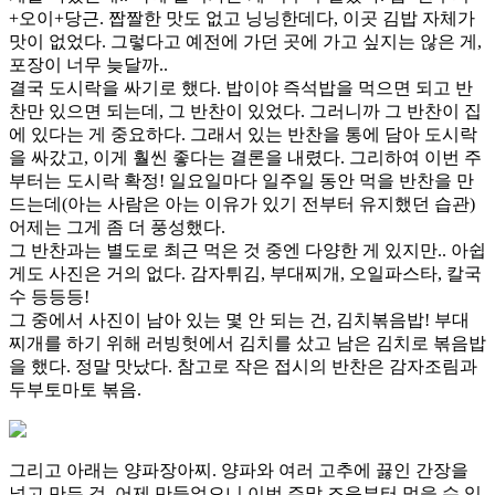
+오이+당근. 짭짤한 맛도 없고 닝닝한데다, 이곳 김밥 자체가
맛이 없었다. 그렇다고 예전에 가던 곳에 가고 싶지는 않은 게,
포장이 너무 늦달까..
결국 도시락을 싸기로 했다. 밥이야 즉석밥을 먹으면 되고 반
찬만 있으면 되는데, 그 반찬이 있었다. 그러니까 그 반찬이 집
에 있다는 게 중요하다. 그래서 있는 반찬을 통에 담아 도시락
을 싸갔고, 이게 훨씬 좋다는 결론을 내렸다. 그리하여 이번 주
부터는 도시락 확정! 일요일마다 일주일 동안 먹을 반찬을 만
드는데(아는 사람은 아는 이유가 있기 전부터 유지했던 습관)
어제는 그게 좀 더 풍성했다.
그 반찬과는 별도로 최근 먹은 것 중엔 다양한 게 있지만.. 아쉽
게도 사진은 거의 없다. 감자튀김, 부대찌개, 오일파스타, 칼국
수 등등등!
그 중에서 사진이 남아 있는 몇 안 되는 건, 김치볶음밥! 부대
찌개를 하기 위해 러빙헛에서 김치를 샀고 남은 김치로 볶음밥
을 했다. 정말 맛났다. 참고로 작은 접시의 반찬은 감자조림과
두부토마토 볶음.
그리고 아래는 양파장아찌. 양파와 여러 고추에 끓인 간장을
넣고 만든 것. 어제 만들었으니 이번 주말 즈음부터 먹을 수 있