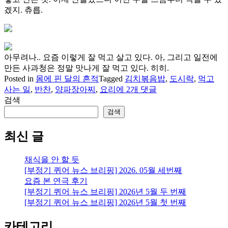
겠지. 츄릅.
아무려나.. 요즘 이렇게 잘 먹고 살고 있다. 아, 그리고 일전에
만든 사과청은 정말 맛나게 잘 먹고 있다. 히히.
Posted in
몸에 핀 달의 흔적
Tagged
김치볶음밥
,
도시락
,
먹고
먹
사는 일
,
반찬
,
양파장아찌
,
요리
에 2개 댓글
고
검색
사
검색
는
일,
최신 글
삶
과
채식을 안 할 듯
생
[부정기 퀴어 뉴스 브리핑] 2026. 05월 세번째
명
요즘 본 연극 후기
을
[부정기 퀴어 뉴스 브리핑] 2026년 5월 두 번째
이
[부정기 퀴어 뉴스 브리핑] 2026년 5월 첫 번째
어
가
카테고리
는