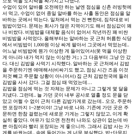
으로 먹을 도시락을 싸가지고 다녔다.
수업이 있어 알바를 오전에만 하는 날엔 점심을 신촌 러빙헛에
서 먹고, 수업이 없어 종일 알바를 하는 사흘 동안은 점심을 알
바하는 곳에서 먹는다. 일처에서 먹는 건 뻔한데, 짐작대로 비
빔밥이었다. 문제는 회사가 많은 지역이기도 해서 점심값이 꽤
나 비쌌다. 비빔밥을 대체할 음식이 없어서 작년까진 꽤 비싼
비빔밥을 사먹었다. 올해부터는 알바하는 곳 근처 허름한 식당
에서 비빔밥이 1,000원 이상 싸게 팔아서 그곳에서 먹었는데..
어느날 비빔밥에 뭔가 이상한 게 들어있어서(못 먹을 이상한
게 아니라 내가 먹지 않는 이상한 거;; ) 그 다음부터 그냥 안 갔
다. 대신 김밥을 사먹기 시작했다. 알바하는 곳 근처에서 김밥
을 주문하기엔 애매해서(비싸기도 했고, 점심 시간 즈음 이것
저것 빼고 주문할 상황이 아니어서) 집 근처 김밥천국에 들러
김밥을 사서 갔다. 그걸 점심 때 먹었는데…
김밥을 점심에 먹는 것 자체는 문제가 아니고 그렇게 몇 달을
지냈다. 그런데.. 늘 가던 곳이 내부 공사로 열흘 정도 문을 닫
았고 어쩔 수 없이 근처 다른 김밥가게로 갔는데.. 오오, 주문하
면 포장까지 1~2분이야! 그냥 바로 나와. 기존에 가던 곳은 주
문하면 한참 걸렸는데 새로운 가게는 그렇지 않았고, 이게 확
실히 좋았다. 여유가 있으면 천천히 나와도 상관이 없는데 바
쁜 아침이라 빨리 포장되는 게 좋으니까. 그래서 김밥 사는 가
게를 바꿨는데.. 속에 들어가는 게 너무 부실했다. 밥+단무지