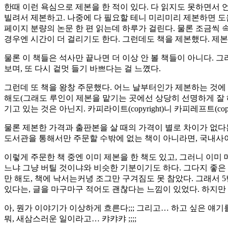
한때 이런 욕심으로 제본을 한 적이 있다. 다 읽지도 못하면서 
빌려서 제본하고. 나중에 다 필요할 테니 미리미리 제본하면 도움
페이지 분량의 논문 한 편 읽는데 하루가 걸린다. 물론 조금씩
경우엔 시간이 더 걸리기도 한다. 그런데도 책을 제본했다. 제본
물론 이 책들은 석사만 끝나면 더 이상 안 볼 책들이 아니다.
보며, 또 다시 겉멋 들기 바쁘다는 걸 느꼈다.
그런데 또 책을 왕창 주문했다. 어느 날부터인가 제본하는 것에
해도(그래도 루인이 제본을 맡기는 곳에선 상당히 선명하게 잘 
기고 있는 것은 아닌지. 카피라이트(copyright)니 카피레프트(c
물론 제본한 가격과 출판본을 살 때의 가격이 별로 차이가 없다는
도서관을 통해서만 주문할 수밖에 없는 책이 아니라면, 국내사이
이렇게 주문한 책 중엔 이미 제본을 한 책도 있고, 그러니 이미
느냐 그냥 버틸 것이냐와 비슷한 기분이기도 하다. 그다지 좋은 
만 해도, 책에 낙서는커녕 조그만 구겨짐도 못 참았다. 그래서 5
있다는, 글을 마구마구 적어도 괜찮다는 느낌이 있었다. 하지만
아, 뭔가 이야기가 이상하게 흐른다;;; 그리고… 하고 싶은 얘기를 까먹었다
뭐, 새삼스러운 일이라고… 캬캬캬 ;;;;