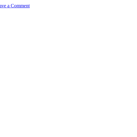
on
ave a Comment
책,
욕
심:
제
본
과
출
판
본