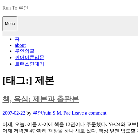
Skip
Run To 루인
to
content
Menu
홈
about
루인의글
퀴어이론입문
트랜스연대기
[태그:]
제본
책, 욕심: 제본과 출판본
Posted
2007-02-22
by
루인/ruin S.M. Pae
Leave a comment
on
어제, 오늘, 이틀 사이에 책을 12권이나 주문했다. Yes24와 
어제 저녁엔 4단짜리 책장을 하나 새로 샀다. 책상 앞엔 압도할 