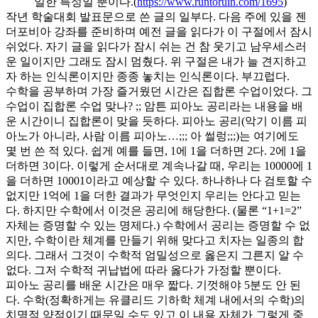
일한 특성일 뿐이다.(
https://www.runtoruin.com/1695
)
작년 학술대회 발표문으로 쓴 글의 일부다. 다음 주에 있을 젠
더포비아 강좌를 준비하며 예전 글을 읽다가 이 구절에서 잠시
쉬었다. 자기 글을 읽다가 잠시 쉬는 건 참 웃기고 남우세스러
운 일이지만 그래도 잠시 멈췄다. 위 구절은 내가 늘 견지하고
자 하는 인식론이지만 종종 놓치는 인식론이다. 부끄럽다.
수학을 공부하며 가장 즐거웠던 시간은 집합론 수업이었다. 그
수업이 집합론 수업 맞나? ;; 암튼 피아노 공리라는 내용을 배
운 시간이니 집합론이 맞을 듯하다. 피아노 공리(악기 이름 피
아노가 아니라, 사람 이름 피아노…;;; 아 썰렁;;;)는 여기에도
몇 번 쓴 적 있다. 쉽게 예를 들면, 1에 1을 더하면 2다. 2에 1을
더하면 3이다. 이렇게 순서대로 계속나갈 때, 우리는 10000에 1
을 더하면 10001이라고 예상할 수 있다. 하나하나 다 검토할 수
없지만 1억에 1을 더한 결과가 무엇인지 우리는 안다고 믿는
다. 하지만 수학에서 이것은 공리에 해당한다. (물론 “1+1=2”
자체는 증명할 수 있는 명제다.) 수학에서 공리는 증명할 수 없
지만, 수학이란 체계를 만들기 위해 맞다고 치자는 일종의 합
의다. 그래서 그것이 수학적 엄밀성으로 옳은지 그른지 알 수
없다. 그저 수학적 귀납법에 따라 옳다가 가정할 뿐이다.
피아노 공리를 배운 시간은 매우 짧다. 기껏해야 5분도 안 된
다. 수학(정확하게는 유클리드 기하학 체계 내에서의 수학)의
치명적 약점이기 때문일 수도 있고 이 내용 자체가 그렇게 중