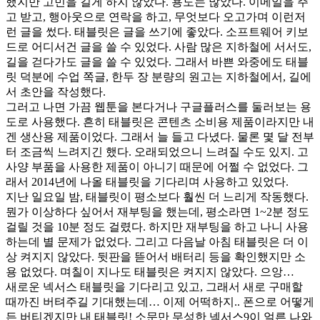
했지만 고민을 길게 하지 않았다. 용도는 많았다. 이메일을 주
고 받고, 행아웃으로 연락을 하고, 무엇보다 오고가며 이런저
런 글을 썼다. 태블릿은 글을 쓰기에 좋았다. 소프트웨어 키보
드로 어디서건 글을 쓸 수 있었다. 사람 많은 지하철에 서서도,
길을 걷다가도 글을 쓸 수 있었다. 그래서 바쁜 와중에도 태블
릿 덕분에 수업 쪽글, 한두 장 분량의 원고는 지하철에서, 길에
서 초안을 작성했다.
그러고 나면 가끔 웹툰을 본다거나 구글플러스를 둘러보는 용
도로 사용했다. 흔히 태블릿은 콘텐츠 소비용 제품이라지만 내
겐 생산용 제품이었다. 그래서 늘 들고 다녔다. 물론 몇 달 전부
터 조금씩 느려지긴 했다. 오래되었으니 느려질 수도 있지. 고
사양 부품을 사용한 제품이 아니기 때문에 어쩔 수 없었다. 그
래서 2014년에 나올 태블릿을 기다리며 사용하고 있었다.
지난 일요일 밤, 태블릿이 평소보다 훨씬 더 느리게 작동했다.
뭔가 이상하다 싶어서 재부팅을 했는데, 평소라면 1~2분 정도
걸릴 것을 10분 정도 걸렸다. 하지만 재부팅을 하고 나니 사용
하는데 별 문제가 없었다. 그리고 다음날 아침 태블릿은 더 이
상 켜지지 않았다. 뒷판을 뜯어서 배터리 등을 확인했지만 소
용 없었다. 며칠이 지나도 태블릿은 켜지지 않았다. 으앙…
새로운 넥서스 태블릿을 기다리고 있고, 그래서 새로 구매할
때까진 버텨주길 기대했는데… 이제 어떡하지.. 폰으로 어떻게
든 버티겠지만 내 태블릿! 소문만 무성한 넥서스9이 얼른 나와