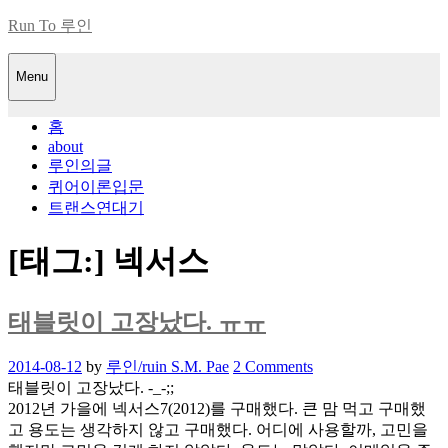
Skip
Run To 루인
to
content
Menu
홈
about
루인의글
퀴어이론입문
트랜스연대기
[태그:]
넥서스
태블릿이 고장났다. ㅠㅠ
Posted
2014-08-12
by
루인/ruin S.M. Pae
2 Comments
on
태블릿이 고장났다. -_-;;
2012년 가을에 넥서스7(2012)를 구매했다. 큰 맘 먹고 구매했
고 용도는 생각하지 않고 구매했다. 어디에 사용할까, 고민을