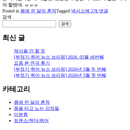
야 할텐데. ㅠㅠㅠ
태
Posted in
몸에 핀 달의 흔적
Tagged
넥서스
에 2개 댓글
블
검색
릿
검색
이
고
최신 글
장
났
채식을 안 할 듯
다.
[부정기 퀴어 뉴스 브리핑] 2026. 05월 세번째
ㅠ
요즘 본 연극 후기
ㅠ
[부정기 퀴어 뉴스 브리핑] 2026년 5월 두 번째
[부정기 퀴어 뉴스 브리핑] 2026년 5월 첫 번째
카테고리
몸에 핀 달의 흔적
몸을 타고 노는 감정들
미분류
트랜스/젠더/퀴어