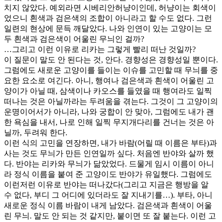
치지 않았다. 예외라면 시베리안허냥이인데, 허냥이는 회색이
었으니 흰색과 검은색의 조합이 아니라고 할 수도 없다. 그런
일련의 현상에 문득 깨달았다. 나와 인연이 있는 고양이는 모
두 흰색과 검은색이 어울린 무늬인 걸까?
…그리고 이런 이유로 리카는 그렇게 빨리 떠난 것일까?
이 질문이 말도 안 된다는 것, 안다. 경향성은 경향성일 뿐이다.
그럼에도 새로운 고양이를 들이는 이슈를 고민할 때 무늬를 중
요한 요소로 여긴다. 아니, 행여나 검은색과 흰색이 어울린 고
양이가 아닐 때, 삼색이나 카오스를 들였을 때 행여라도 일찍
떠나는 것은 아닐까라는 두려움을 겪는다. 그것이 그 고양이의
운명이어서가 아니라, 나와 궁합이 안 맞아, 그럼에도 내가 괜
한 욕심을 내서, 나로 인해 일찍 무지개다리를 건너는 것은 아
닐까, 두려워 한다.
이런 식의 고민을 연장하면, 내가 바람(어릴 때 이름은 부타)과
사는 것도 무늬가 만든 인연일까 싶다. 처음엔 반야와 살까 했
다. 반야는 리카와 무늬가 닮았었다. 드물게 임시 이름이 아니
라 정식 이름을 붙여 준 고양이도 반야가 유일했다. 그럼에도
이런저런 이유로 반야는 떠나갔다(그리고 지금은 행방을 알
수 없다, 부디 그 어디에 있더라도 잘 지내기를…). 부타, 아니
새로운 정식 이름 바람이 내게 남았다. 검은색과 흰색이 어울
린 무늬. 말도 안 되는 것 같지만, 붙이면 또 잘 붙는다. 이런 고