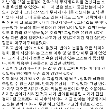
지난 9월 25일 눈물점이 갑작스레 무지개 다리를 건넜다는 소
식을 확인할 수 있었다. 아… 더 많은 정보가 궁금했는데 나와
있지 않았다. 그냥 갑작스레 무지개 다리를 건넜다는 소식 뿐
이었다. 사실… 이 글을 쓰고 있는 지금도 그 말이 정확하게 어
떤 의민지 잘 모르겠다. 내게 와닿지 않는다. 그냥 겉돌 뿐이다.
궁금했다. 눈물점 혹은 평화에겐 어떤 일이 있었던 걸까? 눈물
점도 리카와 같은 병을 앓은 것일까? 그렇다면 유전인 걸까?
아님 다른 병에 걸렸거나 사고가 난 것일까? 이런 저런 심란한
질문이 마구마구 떠올랐다.
그리고 반야. 반야 소식이 없었다. 반야와 눈물점 혹은 해피와
평화, 둘의 사진이라는 포스트 이후 몇 달 동안 아무 글이 없었
다. 그러다 갑자기 눈물점 혹은 평화만 있는 포스트가 등장했
다. 마치 처음부터 눈물점만 있었던 것처럼.
시골이라 고양이는 어디든 갈 수 있다. 그럼 반야는 어디에 간
것일까? 반야에겐 무슨 일이 있었던 걸까?
이제 와서 이런 말 하기 좀 그렇지만, 몇 달 전, 정확한 날짜를
추정할 수 없는 시기에, 반야가 유난히 보고 싶었다. 그냥 반야
가 자꾸 떠오른 시기가 있다. 뒤늦은 추론이 다 무슨 소용이랴.
하지만 반야가 사라진 것과 내가 반야를 떠올린 시기가 겹친
걸까? 잘 모르겠다. 다 사후해석이다. 지금 반야는 어떻게 지내
고 있는 걸까? 어디서 무얼 하고 있을까? 고양이별로 간 것인