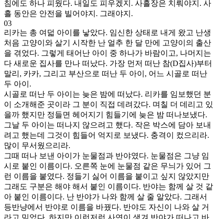
침에도 하나 피웠다. 내일도 피우겠지. 사흘장은 치뤄야지. 사
흘 동안은 안전을 빌어야지. 그래야지.
03
리카는 총 여덟 아이를 낳았다. 임신한 상태로 내게 왔고 난생
처음 고양이와 살기 시작한 난 얼추 한 달 만에 고양이의 출산
을 겪었다. 그렇게 태어난 아이 중 하나가 바람이고, 나머지는
다 새로운 집사를 만나 떠났다. 가장 먼저 떠난 참(D집사)부터
말리, 카카, 그리고 부산으로 떠난 두 아이, 어느 시골로 떠난
두 아이.
시골로 떠난 두 아이는 늦은 밤에 떠났다. 리카를 임보했던 분
이 소개해준 곳이라 그 분이 직접 데려갔다. 며칠 더 데리고 있
을까 했지만 정들면 헤어지기 힘들기에 늦은 밤 떠나보냈다.
그날 두 아이는 떠나지 않으려고 했다. 작은 박스에 담아 보내
려고 했는데 그것이 힘들어 억지로 보냈다. 충격이 컸으리라.
많이 무서웠으리라.
그때 떠나 보낸 아이가 눈물점과 반야였다. 눈물점은 그냥 임
시로 붙인 이름이다. 오른쪽 눈에 눈물점 같은 무늬가 있어 그
런 이름을 붙였다. 정들기 싫어 이름을 붙이고 싶지 않았지만
그래도 구분은 해야 해서 붙인 이름이다. 반야는 함께 살 것 같
아 붙인 이름이다. 난 반야가 나와 함께 살 줄 알았다. 그래서
등반냥에서 반야로 이름을 바꿨다. 반야도 자신이 나와 살 거
라고 믿었다. 하지만 이런저런 사연이 생겨 반야가 떠나고 바