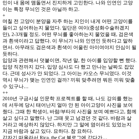
민이 내 몸에 맴돌면서 진지하게 고민한다. 나와 인연인 고양
이는 특정 무늬인 것은 아닐까 하고.
+
며칠 전 고양이 분양을 자주 하는 지인이 내게 어떤 고양이를
들이고 싶어하는지 물었다. 일단은 여이(중성화수술하겠지
만), 2-3개월 정도. 어떤 무늬를 좋아하는지 물었을 때, 검은색
과 흰색이라고 답했다. 이 무늬가 나와 인연인 듯하다고 말하
면서. 아무래도 검은색과 흰색이 어울린 아이여야지 안심이 될
듯하다.
입양과 관련해서 덧붙이면, 작년 말, 한 아이를 입양할 뻔 했다.
입양 직전까지 갔다. 입양 심사도 다 했고 만나는 날짜도 잡았
다. 근데 성사가 안 되었다. 그 아이는 카오스 무늬였다. 이것
역시 무늬가 맺는 인연인 걸까? 끼워 맞추려면 뭐든 끼워 맞출
수 있구나…
++
2010년 구금시설 인문학 프로젝트를 할 때, 나도 강의를 했는
데 서두에 당시 태어난지 얼마 안 된 아이고양이 사진을 보여
줬다. 그때 한 학생이, 바람/부타의 사진을 보며 예쁘다고, 함께
살고 싶다고 말했다. 난 그때 웃고 넘겼던 것 같다. 바람과 살
거라고 예상하지 않았다. 하지만 그 말에 염이라도 있었는지
지금 바람과 살고 있다. 묘하다. 참 묘하다.
갑자기 떠올라서 Rica, the Cat 블로그에 갔다가…