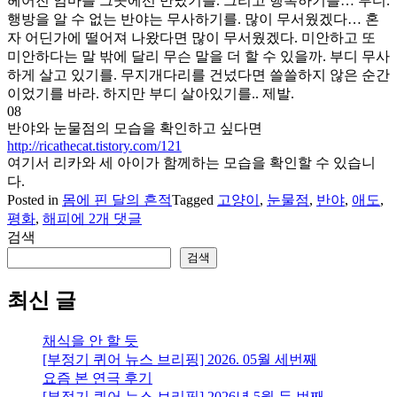
헤어진 엄마를 그곳에선 만났기를. 그리고 행복하기를… 부디.
행방을 알 수 없는 반야는 무사하기를. 많이 무서웠겠다… 혼
자 어딘가에 떨어져 나왔다면 많이 무서웠겠다. 미안하고 또
미안하다는 말 밖에 달리 무슨 말을 더 할 수 있을까. 부디 무사
하게 살고 있기를. 무지개다리를 건넜다면 쓸쓸하지 않은 순간
이었기를 바라. 하지만 부디 살아있기를.. 제발.
08
반야와 눈물점의 모습을 확인하고 싶다면
http://ricathecat.tistory.com/121
여기서 리카와 세 아이가 함께하는 모습을 확인할 수 있습니
다.
Posted in
몸에 핀 달의 흔적
Tagged
고양이
,
눈물점
,
반야
,
애도
,
[고
평화
,
해피
에 2개 댓글
양
검색
이]
검색
애
도
최신 글
의
시
채식을 안 할 듯
간
[부정기 퀴어 뉴스 브리핑] 2026. 05월 세번째
요즘 본 연극 후기
[부정기 퀴어 뉴스 브리핑] 2026년 5월 두 번째