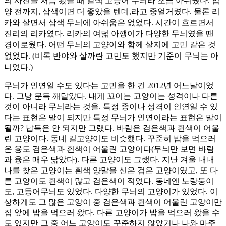
의 사진을 처음 봤을 때 갈색 고등어 무늬라 조금 아쉬웠다. 입
양 전까지, 삼색이면 더 좋았을 텐데,라고 중얼거렸다. 물론 리
카와 살면서 삼색 무늬에 아쉬움은 없었다. 시간이 흐르면서
진리의 리카였다. 리카의 여덟 아깽이가 다양한 무늬였을 땐
경이로웠다. 어떤 무늬의 고양이와 함께 살지에 고민 같은 것
없었다. (비록 반야와 살까란 고민도 했지만 기준이 무늬는 아
니었다.)
무늬가 인연일 수도 있다는 고민을 한 건 2012년 어느날이었
다. 그냥 문득 깨달았다. 내게 꼬이는 고양이는 성격이나 다른
것이 아니라 무늬라는 것을. 특정 종이나 성격이 인연일 수 있
다는 표현은 말이 되지만 특정 무늬가 인연이라는 표현은 말이
될까? 납득은 안 되지만 그랬다. 바람은 검은색과 흰색이 어울
린 고양이다. 동네 길고양이도 비슷했다. 꾸준히 밥을 먹으러
온 융도 검은색과 흰색이 어울린 고양이다(무늬만 보면 바람
과 융은 매우 닮았다). 다른 고양이도 그랬다. 지난 겨울 내내
나를 찾은 고양이는 흰색 양말을 신은 검은 고양이였고, 또 다
른 고양이도 흰색이 많고 검은색이 적었다. 동네엔 노랑둥이
도, 고등어무늬도 있었다. 다양한 무늬의 고양이가 있었다. 이
상하게도 그 많은 고양이 중 검은색과 흰색이 어울린 고양이만
집 앞에 밥을 먹으러 왔다. 다른 고양이가 밥을 먹으러 왔을 수
도 있지만 그 중 어느 고양이도 꾸준하지 않았거나 나와 마주