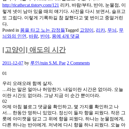
http://ricathecat.tistory.com/121
리카, 바람/부타, 반야, 눈물점, 이
렇게 넷이 남아 있을 때의 얘기다. 사진을 다시 보면서, 슬프고
또 그립다. 이렇게 기록하길 참 잘했다고 몇 번이고 중얼거린
다.
Posted in
몸을 타고 노는 감정들
Tagged
고양이
,
리카
,
무늬
,
무
[고
늬와의 인연
,
바람
,
반야
,
융
에 4개 댓글
양
이]
[고양이] 애도의 시간
무
늬
Posted
2011-12-07
by
루인/ruin S.M. Pae
2 Comments
와
on
인
01
연
우리 오래오래 함께 살자.
…라는 말은 얼마나 허망한가. 내일이란 시간은 없더라. 오늘
이란 시간도 없더라. 그냥 지금 이 순간 뿐이더라.
02
어제 아침 블로그 댓글을 확인하고, 몇 가지를 확인하고 나
서… 한동안 멍하니 있었다. 정신이 들자 향을 피웠다. 작은 그
릇에 아미캣을 담고 그 위에 향을 피웠다. 하나는 눈물점에게,
다른 하나는 반야에게. 저녁에 다시 향을 하나 피웠다. 오늘 아