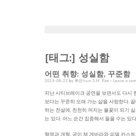
[태그:]
성실함
어떤 취향: 성실함, 꾸준함
Posted
2013-08-22
by
루인/ruin S.M. Pae
Leave a co
on
지난 시티브레이크 공연을 보면서도 다시 한
보다는 꾸준히 오래 가는 삶을 사랑한다. 끝
하는 전설에, 천천히 꺼지는 불꽃이 되기 싫
는 있다. 어느 순간 집중해서 들을 수는 있
혁명과 개혁. 굳이 체 게바라와 피델 카스트