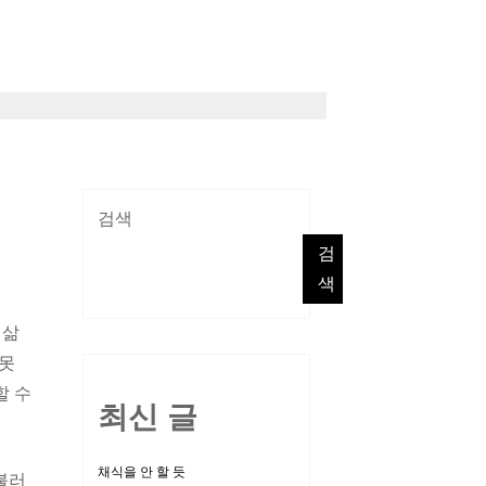
검색
검
색
 삶
 못
할 수
최신 글
채식을 안 할 듯
불러