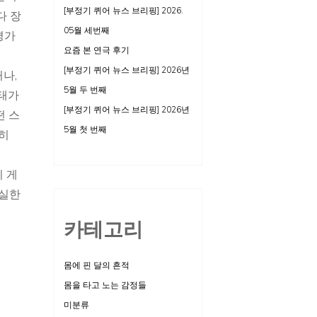
[부정기 퀴어 뉴스 브리핑] 2026.
다 장
05월 세번째
평가
요즘 본 연극 후기
[부정기 퀴어 뉴스 브리핑] 2026년
거나,
5월 두 번째
상태가
[부정기 퀴어 뉴스 브리핑] 2026년
떤 스
5월 첫 번째
전히
시 게
성실한
카테고리
몸에 핀 달의 흔적
몸을 타고 노는 감정들
미분류