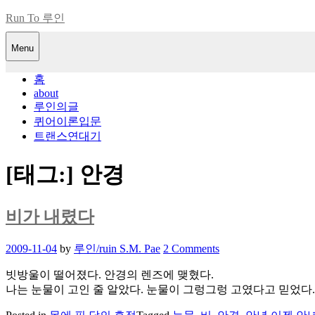
Skip
Run To 루인
to
content
Menu
홈
about
루인의글
퀴어이론입문
트랜스연대기
[태그:]
안경
비가 내렸다
Posted
2009-11-04
by
루인/ruin S.M. Pae
2 Comments
on
빗방울이 떨어졌다. 안경의 렌즈에 맺혔다.
나는 눈물이 고인 줄 알았다. 눈물이 그렁그렁 고였다고 믿었다.