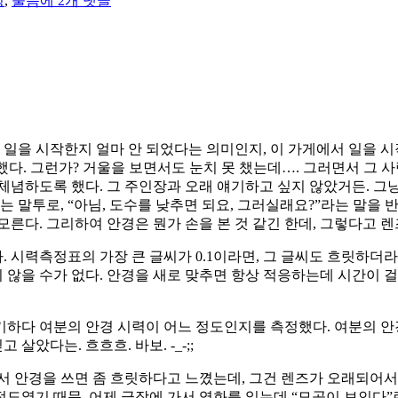
녕
,
울음
에 2개 댓글
가
내
렸
다
 일을 시작한지 얼마 안 되었다는 의미인지, 이 가게에서 일을 시
했다. 그런가? 거울을 보면서도 눈치 못 챘는데…. 그러면서 그 
체념하도록 했다. 그 주인장과 오래 얘기하고 싶지 않았거든. 그냥
는 말투로, “아님, 도수를 낮추면 되요, 그러실래요?”라는 말을
른다. 그리하여 안경은 뭔가 손을 본 것 같긴 한데, 그렇다고 렌즈
라. 시력측정표의 가장 큰 글씨가 0.1이라면, 그 글씨도 흐릿하더
럽지 않을 수가 없다. 안경을 새로 맞추면 항상 적응하는데 시간이
하다 여분의 안경 시력이 어느 정도인지를 측정했다. 여분의 안경
 살았다는. 흐흐흐. 바보. -_-;;
서 안경을 쓰면 좀 흐릿하다고 느꼈는데, 그건 렌즈가 오래되어서
 정도였기 때문. 어제 극장에 가서 영화를 읽는데 “모공이 보인다