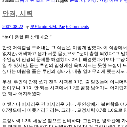
Posted in
몸에 핀 달의 흔적
Tagged
눈물
,
비
,
안경
,
안녕 이젠 안
안경, 시력
Posted
2007-08-22
by
루인/ruin S.M. Pae
6 Comments
on
“눈이 충혈 된 상태네요.”
한껏 어색함을 드러내는 그 직원은, 이렇게 말했다. 이 직종에서
없지만, 어색하고 뭔가 서툰 몸짓으로 “눈이 충혈 되었다”고 말
주인장이 안경의 문제를 해결했다. 아니, 해결했다기보다 그냥 
일 수 있지만, 듣는 루인의 입장에선 윽박지르는 듯한 느낌이 드
싶다는 바람을 품은 루인의 상태가, 대충 얼버무리게 했는지도 모
우선, 루인의 안경 쓰기 전의 시력은 0.1인 줄 알았는데 아니더
전이구나. 0.1이 안 되는 시력에서 1.2로 곧장 넘어가니 어지
땐 꽤나 어지러웠다.
어쨌거나 어지러운 건 어지러운 거니, 주인장에게 불편함을 얘기
0.7정도에서 머뭇거리더라는. 그러니, 교정시력 0.7을 1.0으로 믿고
교정시력 1.2의 세상은 참으로 신비하다. 그전까진 영화관에 가
도 화면도, 읽을 만 하지만 선명하지 않았던 건 교정시력이 0.7