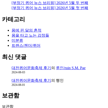
[부정기 퀴어 뉴스 브리핑] 2026년 5월 두 번째
인,
[부정기 퀴어 뉴스 브리핑] 2026년 5월 첫 번째
사
랑
카테고리
몸에 핀 달의 흔적
몸을 타고 노는 감정들
미분류
트랜스/젠더/퀴어
최신 댓글
대전퀴어문화축제 후기
의
루인/ruin S.M. Pae
2024-08-03
대전퀴어문화축제 후기
의
행인
2024-08-01
보관함
보관함