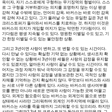
옥이자, 자기 스스로에게 구형하는 무기징역의 형벌이다. 스스
로 그 구형을 거부하겠다는 의지를 표명하지 않는 이상 평생
갇혀 지낼 수밖에 없는, 언어의 감옥. 바커스는 바로 이런 감옥
에 갇혀 지내고 있다. 그가 풀려날 수 있는 유일한 길은 3년 뒤
크리스토퍼가 돌아와서 바커스를 치료하는 것. 하지만 이것은
바커스의 의지가 개입할 여지가 없는 막연한 기다림이다. 이
기다림은 평생 지속될 수도 있다. 영원한 이별일 수도 있고, 기
간 한정 이별일 수도 있는 불안정한 상황.
그리고 3년이면 사랑이 변하고, 또 변할 수도 있는 시간이다.
다시 만날 수 있다는 확실한 기약 없는 상황에서, 생사조차 확
인할 수 없는 상황에서 3년이란 세월은 사랑의 감정을 유지할
수도 있겠지만, 얼마든지 사랑이 끝날 수도 있는 시간이다. 헤
어지는 과정 자체가 워낙 극적이라 그 감정을 유지할 수도 있
겠지만 그것이 사랑의 감정을 냉동보관한 건지, 극적인 상황
자체를 기억하는 건지 확실하지 않다. 무엇보다 바커스와 사라
는 서로 너무 다른 상황에 있다. 사라는 바커스의 생사여부를
모를 뿐만 아니라 새로운 연애와 사랑이 가능한 곳에 머물고
있다. 외계인 혐오증이 있는 바커스는 외계인의 몸으로 변한
상태에서 사라만 그리워하며 외계인 거주지역에 머물러 있다.
바커스는 사라를 죽을 때까지 그리워할 수도 있으리라. 하지만
사라도 그럴까? 3년 뒤 크로스토퍼가 돌아오지 않았을 때, 그