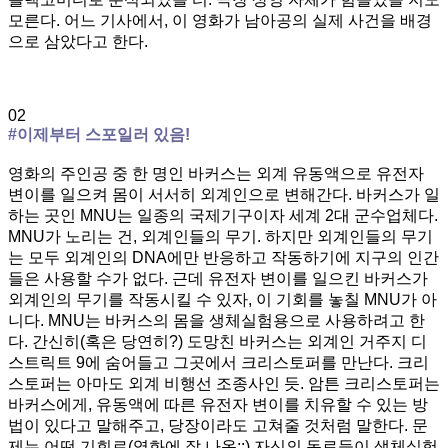
모른다. 어느 기사에서, 이 영화가 남아공의 실제 사건을 배경
으로 삼았다고 한다.
02
#이제부터 스포일러 있음!
영화의 주인공 중 한 명인 바커스는 외계 유동액으로 유전자
변이를 일으켜 몸이 서서히 외계인으로 변해간다. 바커스가 일
하는 곳인 MNU는 일종의 국제기구이자 세계 2대 군수업체다.
MNU가 노리는 건, 외계인들의 무기. 하지만 외계인들의 무기
는 모두 외계인의 DNA에만 반응하고 작동하기에 지구의 인간
들은 사용할 수가 없다. 근데 유전자 변이를 일으킨 바커스가
외계인의 무기를 작동시킬 수 있자, 이 기회를 놓칠 MNU가 아
니다. MNU는 바커스의 몸을 생체실험용으로 사용하려고 한
다. 간신히(혹은 당연히?) 도망친 바커스는 외계인 거주지 디
스트릭트 9에 숨어들고 그곳에서 크리스토퍼를 만난다. 크리
스토퍼는 아마도 외계 비행선 조종사인 듯. 암튼 크리스토퍼는
바커스에게, 유동액에 따른 유전자 변이를 치유할 수 있는 방
법이 있다고 말해주고, 당장이라도 고쳐줄 것처럼 말한다. 문
제는 어떤 기회로(영화에 잘 나옴;;) 자신의 동료들이 생체실험