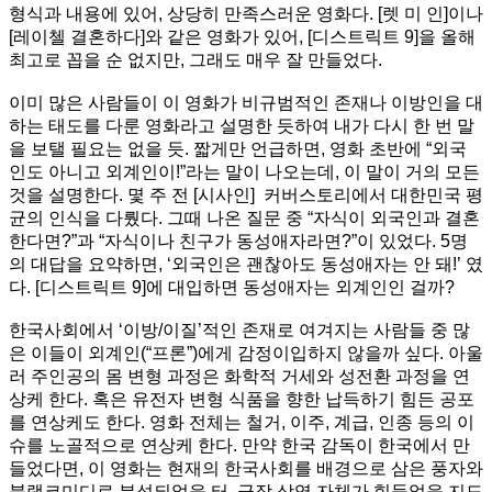
형식과 내용에 있어, 상당히 만족스러운 영화다. [렛 미 인]이나
[레이첼 결혼하다]와 같은 영화가 있어, [디스트릭트 9]을 올해
최고로 꼽을 순 없지만, 그래도 매우 잘 만들었다.
이미 많은 사람들이 이 영화가 비규범적인 존재나 이방인을 대
하는 태도를 다룬 영화라고 설명한 듯하여 내가 다시 한 번 말
을 보탤 필요는 없을 듯. 짧게만 언급하면, 영화 초반에 “외국
인도 아니고 외계인이!”라는 말이 나오는데, 이 말이 거의 모든
것을 설명한다. 몇 주 전 [시사인] 커버스토리에서 대한민국 평
균의 인식을 다뤘다. 그때 나온 질문 중 “자식이 외국인과 결혼
한다면?”과 “자식이나 친구가 동성애자라면?”이 있었다. 5명
의 대답을 요약하면, ‘외국인은 괜찮아도 동성애자는 안 돼!’ 였
다. [디스트릭트 9]에 대입하면 동성애자는 외계인인 걸까?
한국사회에서 ‘이방/이질’적인 존재로 여겨지는 사람들 중 많
은 이들이 외계인(“프론”)에게 감정이입하지 않을까 싶다. 아울
러 주인공의 몸 변형 과정은 화학적 거세와 성전환 과정을 연
상케 한다. 혹은 유전자 변형 식품을 향한 납득하기 힘든 공포
를 연상케도 한다. 영화 전체는 철거, 이주, 계급, 인종 등의 이
슈를 노골적으로 연상케 한다. 만약 한국 감독이 한국에서 만
들었다면, 이 영화는 현재의 한국사회를 배경으로 삼은 풍자와
블랙코미디로 분석되었을 터. 극장 상영 자체가 힘들었을 지도