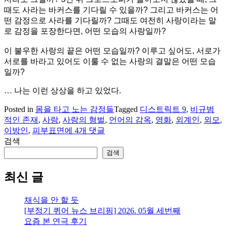
때도 사라는 바커스를 기다릴 수 있을까? 그리고 바커스는 어
떤 감정으로 사라를 기다릴까? 그때도 여전히 사랑이라는 말
로 감정을 포장한다면, 어떤 모습의 사랑일까?
이 불우한 사랑의 끝은 어떤 모습일까? 이루고 싶어도, 서로가
서로를 바라고 있어도 이룰 수 없는 사랑의 결말은 어떤 모습
일까?
… 나는 이런 상상을 하고 있었다.
Posted in
몸을 타고 노는 감정들
Tagged
디스트릭트 9
,
비규범
적인 존재
,
사랑
,
사랑의 형벌
,
언어의 감옥
,
영화
,
외계인
,
외모
,
[영
이방인
,
피부표면
에 4개 댓글
화]
검색
디
검색
스
트
최신 글
릭
트
채식을 안 할 듯
9:
[부정기 퀴어 뉴스 브리핑] 2026. 05월 세번째
이
요즘 본 연극 후기
방