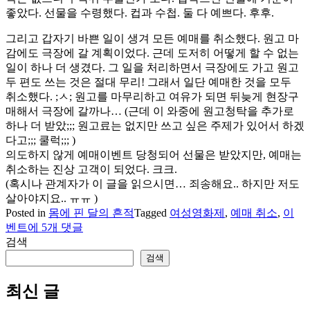
좋았다. 선물을 수령했다. 컵과 수첩. 둘 다 예쁘다. 후후.
그리고 갑자기 바쁜 일이 생겨 모든 예매를 취소했다. 원고 마
감에도 극장에 갈 계획이었다. 근데 도저히 어떻게 할 수 없는
일이 하나 더 생겼다. 그 일을 처리하면서 극장에도 가고 원고
두 편도 쓰는 것은 절대 무리! 그래서 일단 예매한 것을 모두
취소했다. ;ㅅ; 원고를 마무리하고 여유가 되면 뒤늦게 현장구
매해서 극장에 갈까나… (근데 이 와중에 원고청탁을 추가로
하나 더 받았;;; 원고료는 없지만 쓰고 싶은 주제가 있어서 하겠
다고;;; 쿨럭;;; )
의도하지 않게 예매이벤트 당청되어 선물은 받았지만, 예매는
취소하는 진상 고객이 되었다. 크크.
(혹시나 관계자가 이 글을 읽으시면… 죄송해요.. 하지만 저도
살아야지요.. ㅠㅠ )
Posted in
몸에 핀 달의 흔적
Tagged
여성영화제
,
예매 취소
,
이
이
벤트
에 5개 댓글
벤
검색
트
검색
당
첨
최신 글
인