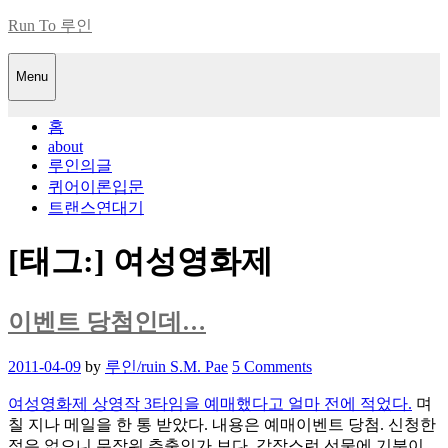
Skip
Run To 루인
to
content
Menu
홈
about
루인의글
퀴어이론입문
트랜스연대기
[태그:]
여성영화제
이벤트 당첨인데…
Posted
2011-04-09
by
루인/ruin S.M. Pae
5 Comments
on
여성영화제 상영작 3타임을 예매했다고 얼마 전에 적었다.
며
칠 지나 메일을 한 통 받았다. 내용은 예매이벤트 당첨. 신청한
적은 없으니 무작위 추출인가 보다. 갑작스런 선물에 기분이