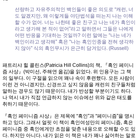
‘순
결’한
선량하고 자유주의적인 백인들이 좋은 의도로 “캐런, 너
민
도 알겠지만, 왜 이렇게들 야단법석을 떠는지 나는 이해
족
할 수가 없어. 너는 나한테 좋은 친구고 나는 네가 흑인이
주
라고 생가해 본 적이 없어”라고 말하면서 그들은 나에게
의
어떤 반응을 기대하는 것일까? 이런 말에는 “나는 네가
라
백인이라고 생각해” 혹은 “나는 흑인인종을 전혀 생각하
는
지 않아” 식의 흑인무시가 은근히 담겨있다. (Russell)
폭
력
패트리샤 힐 콜린스(Patricia Hill Collins)의 책, 『흑인 페미니
즘 사상』(박미선, 주해연 옮김)을 읽었다. 위 인용구는 그 책
의 일부다. 이 구절을 읽으며 꽤나 속이 후련했다. 모든 사람이
이런 건 아니겠지만, 신경쓰고 싶지 않음을 캐런의 친구들처럼
말하는 경우도 많기 때문이다. 내가 반성할 부분이기도 하다.
나 역시 내가 직접 언급하지 않는 이슈에선 위와 같은 태도를
취하기 때문이다.
『흑인 페미니즘 사상』은 제목에 “흑인”과 “페미니즘”을 명시
하고 있다. 그래서 얼핏 이 책이 흑인여성만의 페미니즘, 혹은
페미니즘 중 흑인에게만 초점을 맞춘 내용으로 오해할 수도 있
다. 하지만 아니다. 내가 읽은 이 책은 내가 꽤나 싫어하는 말로