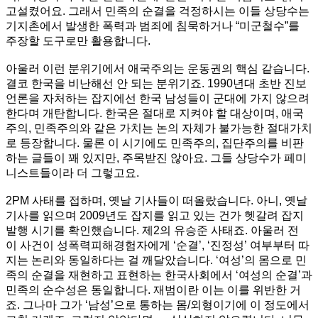
고설켰어요. 그래서 민족의 순결을 걱정하시는 이들 상당수는
기지촌에서 발생한 폭력과 범죄에 침묵하거나 “미군철수”를
주장할 도구로만 활용합니다.
아울러 이런 분위기에서 애국주의는 운동권의 핵심 같습니다.
결코 한국을 비난해선 안 되는 분위기죠. 1990년대 초반 진보
언론을 자처하는 잡지에선 한국 남성들이 군대에 가지 않으려
한다며 개탄합니다. 한국은 절대로 지켜야 할 대상이며, 애국
주의, 민족주의와 같은 가치는 논의 자체가 불가능한 절대가치
로 등장합니다. 물론 이 시기에도 민족주의, 집단주의를 비판
하는 글들이 꽤 있지만, 주목받진 않아요. 그들 상당수가 페미
니스트들이라 더 그렇고요.
2PM 사태를 접하며, 옛날 기사들이 떠올랐습니다. 아니, 옛날
기사를 읽으며 2009년도 잡지를 읽고 있는 건가 헷갈려 잡지
발행 시기를 확인했습니다. 제2의 유승준 사태죠. 아울러 전
이 사건이 성폭력피해경험자에게 ‘순결’, ‘진정성’ 여부부터 따
지는 논리와 동일하다는 걸 깨달았습니다. ‘여성’의 몸으로 민
족의 순결을 재현하고 표현하는 한국사회에서 ‘여성의 순결’과
민족의 순수성은 동일합니다. 재범이란 이는 이를 위반한 거
죠. 그나마 그가 ‘남성’으로 통하는 몸/외형이기에 이 정도에서