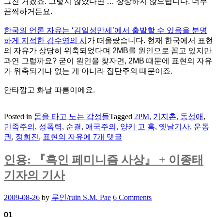
그친 거겠죠. 그렇지 않았다면 … 상상하지 않으렵니다. 너무
끔찍하거든요.
한국의 언론 자유는 ‘김일성만세’에서 출발할 수 있음을 분명
하게 지적한 김수영의 시
가 떠올랐습니다. 현재 한국에서 표현
의 자유가 상당히 위축되었다며 2MB를 원인으로 꼽고 있지만
과연 그럴까요? 굳이 원인을 찾자면, 2MB 때문에 표현의 자유
가 위축되거나 없는 게 아니라 집단주의 때문이죠.
안타깝고 화날 따름이에요.
Posted in
몸을 타고 노는 감정들
Tagged
2PM
,
기지촌
,
동성애
,
민족주의
,
성폭력
,
순결
,
애국주의
,
양키 고 홈
,
옛날기사
,
운동
옛
권
,
정희진
,
표현의 자유
에 7개 댓글
날
기
인용: 『흑인 페미니즘 사상』 + 이종태
사:
기자의 기사
2PM(재
범)
Posted
2009-08-26
by
루인/ruin S.M. Pae
6 Comments
사
on
태,
01