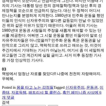
경제정책이 모순이라고 언급하는데 그친다. 하지만 이종태 기
자의 기사는 대통령 당선 전의 경제철학/정책과 당선 후의 경
제정책을 모순으로 언급하지 않는다. 대신 두 정책이 어디서
만나는지를 분명하게 지적한다. 1980년대 민주화 운동을 했던
이들의 인식이 신자유주의와 별다른 갈등없이 만날 수 있었던
건 위와 같은 이유가 있었기 때문이다. 아울러 위의 기사는
1980년대 운동권 사람들의 주장을 새롭게 해석할 수 있는 단
서를 제공한다. 어쩌면 그 시절 운동을 했던 이들이야 말로 신
자유주의자들은 아니었을까? 민주화 운동 혹은 운동권을 낭
만적으로 그리지 않고, 맥락적으로 쓰려고 애쓰는 것, 이것이
주간지에서 기대하는 기사가 아닐는지. 여기서 좀 더 세밀하게
파고들면 그건 계간지에 실릴 글이고. 서거 이후 등장한 기사
중 가장 인상적인 기사다.
03
책방에서 엄청난 자료를 찾았다!! 나중에 천천히 자랑해야지.
우헤헤.
Posted in
몸을 타고 노는 감정들
Tagged
신자유주의
,
운동권
,
이
인
종태
,
자료득템
,
패트리샤 힐 콜린스
,
흑인 페미니즘 사상
에 6
용:
개 댓글
『흑
검색