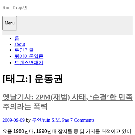
Skip
Run To 루인
to
content
Menu
홈
about
루인의글
퀴어이론입문
트랜스연대기
[태그:]
운동권
옛날기사: 2PM(재범) 사태, ‘순결’한 민족
주의라는 폭력
Posted
2009-09-09
by
루인/ruin S.M. Pae
7 Comments
on
요즘 1980년대, 1990년대 잡지들 중 몇 가지를 뒤적이고 있어