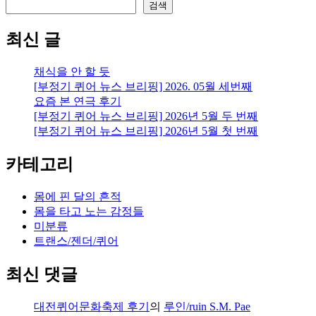
인
검색
페
미
최신 글
니
즘
채식을 안 할 듯
사
[부정기 퀴어 뉴스 브리핑] 2026. 05월 세번째
상』
요즘 본 연극 후기
+
[부정기 퀴어 뉴스 브리핑] 2026년 5월 두 번째
이
[부정기 퀴어 뉴스 브리핑] 2026년 5월 첫 번째
종
태
카테고리
기
자
의
몸에 핀 달의 흔적
기
몸을 타고 노는 감정들
사
미분류
트랜스/젠더/퀴어
최신 댓글
대전퀴어문화축제 후기
의
루인/ruin S.M. Pae