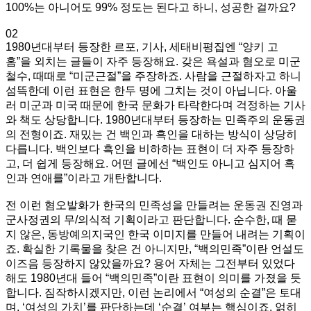
100%는 아니어도 99% 정도는 된다고 하니, 성공한 걸까요?
02
1980년대부터 등장한 르포, 기사, 세태비평집엔 “양키 고
홈”을 외치는 글들이 자주 등장해요. 갖은 욕설과 혐오로 미군
철수, 때때로 “미군근절”을 주장하죠. 사람을 근절하자고 하니
섬뜩한데 이런 표현은 한두 명에 그치는 것이 아닙니다. 아울
러 미군과 미국 때문에 한국 문화가 타락한다며 걱정하는 기사
와 책도 상당합니다. 1980년대부터 등장하는 민족주의 운동권
의 전형이죠. 재밌는 건 백인과 흑인을 대하는 방식이 상당히
다릅니다. 백인보다 흑인을 비하하는 표현이 더 자주 등장하
고, 더 쉽게 등장해요. 어떤 글에선 “백인도 아니고 심지어 흑
인과 연애를”이라고 개탄합니다.
전 이런 혐오발화가 한국의 민족성을 만들려는 운동권 진영과
군사정권의 무/의식적 기획이라고 판단합니다. 순수한, 때 묻
지 않은, 동방예의지국인 한국 이미지를 만들어 내려는 기획이
죠. 확실한 기록물을 찾은 건 아니지만, “백의민족”이란 언설도
이즈음 등장하지 않았을까요? 용어 자체는 그전부터 있었다
해도 1980년대 들어 “백의민족”이란 표현이 의미를 가졌을 듯
합니다. 짐작하시겠지만, 이런 논리에서 “여성의 순결”은 토대
며, ‘여성의 가치’를 판단하는데 ‘순결’ 여부는 핵심이죠. 얽히