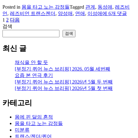
Posted in
몸을 타고 노는 감정들
Tagged
관계
,
동성애
,
레즈비
연
언
,
레즈비언 트랜스젠더
,
양성애
,
연애
,
이성애
에 6개 댓글
애:
1
2
다음
글
이
검색
페
성
검색
애,
이
동
최신 글
지
성
애,
매
채식을 안 할 듯
양
[부정기 퀴어 뉴스 브리핑] 2026. 05월 세번째
김
성
요즘 본 연극 후기
애,
[부정기 퀴어 뉴스 브리핑] 2026년 5월 두 번째
그
[부정기 퀴어 뉴스 브리핑] 2026년 5월 첫 번째
리
고
카테고리
이
렇
게
몸에 핀 달의 흔적
부
몸을 타고 노는 감정들
를
미분류
수
트랜스/젠더/퀴어