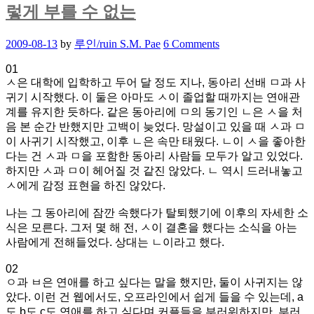
렇게 부를 수 없는
하
기:
트
Posted
2009-08-13
by
루인/ruin S.M. Pae
6 Comments
on
랜
01
스
ㅅ은 대학에 입학하고 두어 달 정도 지나, 동아리 선배 ㅁ과 사
젠
귀기 시작했다. 이 둘은 아마도 ㅅ이 졸업할 때까지는 연애관
더
계를 유지한 듯하다. 같은 동아리에 ㅁ의 동기인 ㄴ은 ㅅ을 처
는
음 본 순간 반했지만 고백이 늦었다. 망설이고 있을 때 ㅅ과 ㅁ
꼭
이 사귀기 시작했고, 이후 ㄴ은 속만 태웠다. ㄴ이 ㅅ을 좋아한
수
다는 건 ㅅ과 ㅁ을 포함한 동아리 사람들 모두가 알고 있었다.
술
하지만 ㅅ과 ㅁ이 헤어질 것 같진 않았다. ㄴ 역시 드러내놓고
까
ㅅ에게 감정 표현을 하진 않았다.
지
해
나는 그 동아리에 잠깐 속했다가 탈퇴했기에 이후의 자세한 소
야
식은 모른다. 그저 몇 해 전, ㅅ이 결혼을 했다는 소식을 아는
할
사람에게 전해들었다. 상대는 ㄴ이라고 했다.
까
요?
02
ㅇ과 ㅂ은 연애를 하고 싶다는 말을 했지만, 둘이 사귀지는 않
았다. 이런 건 웹에서도, 오프라인에서 쉽게 들을 수 있는데, a
도 b도 c도 연애를 하고 싶다며 커플들을 부러워하지만, 부러