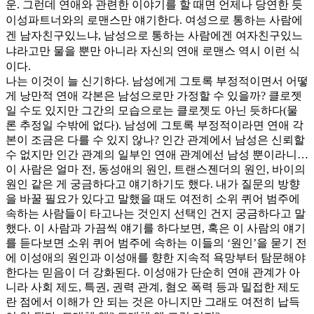
운. 그런데 연애와 관련한 이야기를 할 때면 언제나 당연한 듯
이성파트너와의 로맨스만 얘기한다. 여성으로 통하는 사람에
겐 남자친구있느냐, 남성으로 통하는 사람에겐 여자친구있느
냐라고만 물을 뿐만 아니라 자신의 연애 로맨스 역시 이런 식
이다.
나는 이것이 늘 신기하다. 남성에게 그토록 부정적이면서 어떻
게 낭만적 연애 각본은 남성으로만 가정할 수 있을까? 클로젯
일 수도 있지만 그간의 모습으로는 클로젯도 아닌 듯하다(물
론 추정일 수밖에 없다). 남성에 그토록 부정적이라면 연애 각
본이 조금은 다를 수 있지 않나? 인간 관계에서 남성은 신뢰할
수 없지만 인간 관계의 일부인 연애 관계에선 남성 뿐이라니…
이 사람은 얼마 전, 동성애의 원인, 트랜스젠더의 원인, 바이의
원인 같은 게 궁금하다고 얘기하기도 했다. 내가 질문의 방향
을 바꿀 필요가 있다고 말했을 때도 여전히 소위 퀴어 범주에
속하는 사람들이 타고나는 것인지 선택인 건지 궁금하다고 말
했다. 이 사람과 가끔씩 얘기를 하다보면, 혹은 이 사람의 얘기
를 듣다보면 소위 퀴어 범주에 속하는 이들의 ‘원인’을 묻기 전
에 이성애의 원인과 이성애를 향한 지속적 욕망부터 탐문해야
한다는 믿음이 더 강화된다. 이성애가 단순히 연애 관계가 아
니라 사회 제도, 특권, 권력 관계, 혐오 폭력 등과 밀접한 제도
란 점에서 이해가 안 되는 것은 아니지만 그래도 여전히 납득