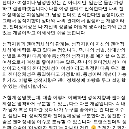
젠더가 여성이나 남성만 있는 건 아니지만, 일단은 둘만 가정
하고 설명하겠습니다.) 나를 여성 젠더로 인식한다면 나의 젠
더정체성은 여성일테고, 남성 젠더로 인식한다면 남성이겠죠.
그래서 성적지향이 상대와 나의 관계에서 발생하는 개념이라
면, 젠더정체성은 나 자신의 성별을 어떻게 생각하는가와 관련
있는 개념이라고 이해하면 쉬울 듯합니다.
성적지향과 젠더정체성의 관계는, 성적지향이 자신의 젠더정
체성에 바탕을 두고 있다는 점입니다. 즉, 나의 성별, 상대방의
성별을 확정한 다음에야 통상적인 성적지향을 얘기할 수 있죠.
여성으로서 여성을 좋아한다는 말은, 즉 나의 젠더정체성이 여
성이고 상대의 젠더정체성이 여성이라고 확정한 다음 우리 둘
의 젠더정체성은 동일하다고 가정할 때, 동성이란 개념이 가능
한거죠. 이렇듯 성적지향은 젠더정체성에 바탕을 두고 설명할
수 있는 개념이랄까요.
거칠게 설명했는데, 대충 이렇게 이해하면 성적지향과 젠더정
체성은 명확하게 구분할 수 있는, 다소 다른 개념입니다. 즉 내
가 남자 혹은 여자란 것과 내가 누구를 좋아하는 건 다른 이슈
인 셈입니다. 성적지향과 젠더정체성을 구분한다면, 성전환 수
술은 젠더정체성 이슈로 분류할 수 있습니다. 트랜스젠더의 성
전환 수술이 ‘이성애자 되기’는 아니란 거죠.
언젠가 기회가