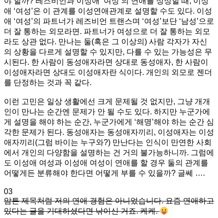
야 할까? 레즈비언과 이성애 ‘여성’의 연애를 상상할 때, 이성
애 ‘여성’은 이 관계를 이성연애관계로 설명할 수도 있다. 이성
애 ‘여성’의 파트너가 레즈비언 트랜스며 ‘여성’보단 ‘남성’으로
더 잘 통하는 외모라면. 파트너가 여성으로 더 잘 통하는 외모
라도 상관 없다. 만나는 둘(혹은 그 이상의) 사람 각자가 자신
의 상황을 다르게 설명할 수 있지만, 다를 수 있는 가능성은 무
시된다. 한 사람이 동성애자라면 상대로 동성애자, 한 사람이
이성애자라면 상대도 이성애자란 식이다. 개인의 외모로 젠더
를 단정하는 것과 꼭 같다.
이런 고민은 일상 생활에선 크게 문제될 것 없지만, 그냥 개개
인이 만나는 순간엔 문제가 안 될 수도 있다. 하지만 누군가에
게 설명을 해야 하는 순간, 누군가에게 ‘해명’해야 하는 순간 심
각한 문제가 된다. 동성애자는 동성애자끼리, 이성애자는 이성
애자끼리(그럼 바이는 누구와?) 만난다는 인식이 만연한 사회
에서 개인의 다양함을 설명하는 건 거의 불가능하니까. 그럼에
도 이성애 여성과 이성애 여성이 연애를 할 경우 둘의 관계를
어떻게든 분류해야 한다면 어떻게 부를 수 있을까? 글쎄 ….
03
암튼 제목처럼 저의 연애 경험은 아니었습니다. 요즘 연애하고
있다는 글을 기대하셨다면 낚이신 거죠. 케케.