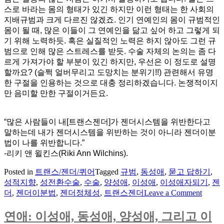
스로 바라는 몸의 형태가 있긴 하지만 이런 형태는 한 사회의
지배규범과 크게 다르진 않겠죠. 인기 연예인의 몸이 규범적인
몸이 될 때, 많은 이들이 그 연예인을 닮고 싶어 하고 그렇게 되
기 위해 노력하듯. 혹은 실질적인 노력은 하지 않아도 그런 규
범으로 인해 많은 스트레스를 받듯. 수술 자체의 논의는 좀 다
르게 가져가야 할 부분이 있긴 하지만, 우선은 이 정도로 설명
할까요? (슬쩍 얼버무리고 도망치는 분위기!!) 관련해서 유명
한 구절을 인용하는 것으로 대충 정리하겠습니다. 논쟁적이지
만 음미할 만한 구절이거든요.
“많은 사람들이 내[트랜스젠더]가 젠더시스템을 위반한다고
말하는데 내가 젠더시스템을 위반하는 것이 아니라 젠더이분
법이 나를 위반합니다.”
-리키 앤 윌킨스(Riki Ann Wilchins).
Posted in
트랜스/젠더/퀴어
Tagged
규범
,
동성애
,
묻고 답하기
,
성적지향
,
성전환수술
,
수술
,
양성애
,
이성애
,
이성애자되기
,
젠
on
더
,
젠더이분법
,
젠더정체성
,
트랜스젠더
Leave a Comment
묻
고
연애: 이성애, 동성애, 양성애, 그리고 이
답