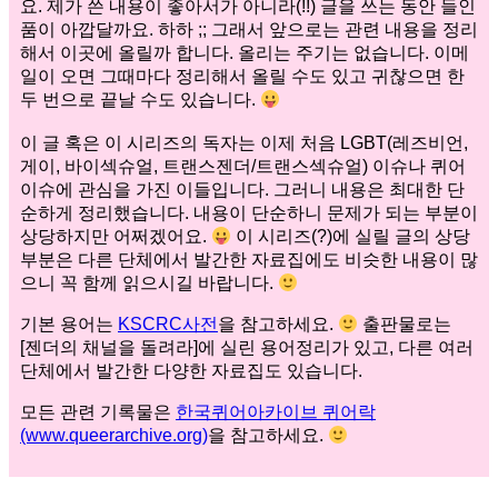
요. 제가 쓴 내용이 좋아서가 아니라(!!) 글을 쓰는 동안 들인
품이 아깝달까요. 하하 ;; 그래서 앞으로는 관련 내용을 정리
해서 이곳에 올릴까 합니다. 올리는 주기는 없습니다. 이메
일이 오면 그때마다 정리해서 올릴 수도 있고 귀찮으면 한
두 번으로 끝날 수도 있습니다.
이 글 혹은 이 시리즈의 독자는 이제 처음 LGBT(레즈비언,
게이, 바이섹슈얼, 트랜스젠더/트랜스섹슈얼) 이슈나 퀴어
이슈에 관심을 가진 이들입니다. 그러니 내용은 최대한 단
순하게 정리했습니다. 내용이 단순하니 문제가 되는 부분이
상당하지만 어쩌겠어요.
이 시리즈(?)에 실릴 글의 상당
부분은 다른 단체에서 발간한 자료집에도 비슷한 내용이 많
으니 꼭 함께 읽으시길 바랍니다.
기본 용어는
KSCRC사전
을 참고하세요.
출판물로는
[젠더의 채널을 돌려라]에 실린 용어정리가 있고, 다른 여러
단체에서 발간한 다양한 자료집도 있습니다.
모든 관련 기록물은
한국퀴어아카이브 퀴어락
(www.queerarchive.org)
을 참고하세요.