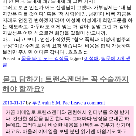
이 안 된다. 도대체 왜? 도대체 왜 그런 거지?
그러고 보면 언젠가 어느 선생님이 그랬다. 가부장제는 ‘내 남
자만은 다를 것이다’ 혹은 ‘저 사람[애인, 남편]이 비록 지금은
저래도 언젠간 변하겠지’라며 이성애 여성에게 희망고문을 하
는 제도라고. 아무래도 이게 맞는 거 같아. 정말 그런 거 같아.
자발성은 어떤 식으로건 희망을 밑절미 삼으니까.
아.. 그러고 보니.. 언젠가 적었듯 “혐오 폭력과 이성애 범주의
구성”이란 주제로 강의 요청 받습니다. 비용은 협의 가능하며
불러만 주시면 어디든 갑니다.. 흐흐흐 ;;;
이
Posted in
몸을 타고 노는 감정들
Tagged
이성애
,
탐문
에 2개 댓
성
글
애
는
묻고 답하기: 트랜스젠더는 꼭 수술까지
신
해야 할까요?
기
해
Posted
2010-01-17
by
루인/ruin S.M. Pae
Leave a comment
on
가끔 이메일로 트랜스젠더와 관련해서 인터뷰를 요청 받거
나, 간단한 질문을 받곤 합니다. 그때마다 답장을 보내곤 하
는데요. 그러다보니 비슷한 내용을 반복하는 경우가 생기더
라고요. 아울러 이메일을 보낸 분만 읽기엔 아쉽기도 하고