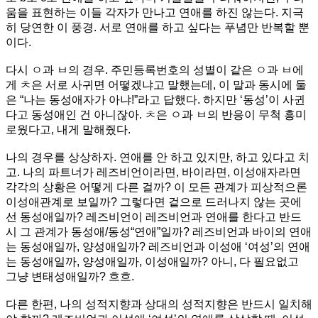
움을 표현하는 이들 각자가 만나고 연애를 하진 않는다. 지극
히 당연한 이 풍경. 서로 연애를 하고 싶다는 푸념만 반복할 뿐
이다.
다시 ㅇ과 ㅂ의 경우. 주민등록번호의 성별이 같은 ㅇ과 ㅂ에
게 ㅊ은 서로 사귀면 어떻겠냐고 말했는데, 이 말과 동시에 둘
은 “나는 동성애자가 아냐!”라고 답했다. 하지만 ‘동성’이 사귄
다고 동성애인 건 아니잖아. ㅊ은 ㅇ과 ㅂ의 반응이 무척 흥미
로웠다고, 내게 말해줬다.
나의 경우를 상상하자. 연애를 안 하고 있지만, 하고 있다고 치
고. 나의 파트너가 레즈비언이라면, 바이라면, 이성애자라면
각각의 상황은 어떻게 다른 걸까? 이 모든 관계가 피상적으론
이성애관계로 보일까? 그렇다면 겉으로 드러나지 않는 곳에
선 동성애일까? 레즈비언이 레즈비언과 연애를 한다고 반드
시 그 관계가 동성애/동성“연애”일까? 레즈비언과 바이의 연애
는 동성애일까, 양성애일까? 레즈비언과 이성애 ‘여성’의 연애
는 동성애일까, 양성애일까, 이성애일까? 아니, 다 필요없고
그냥 변태성애일까? 흐흐.
다른 한편, 나의 성적지향과 상대의 성적지향은 반드시 일치해