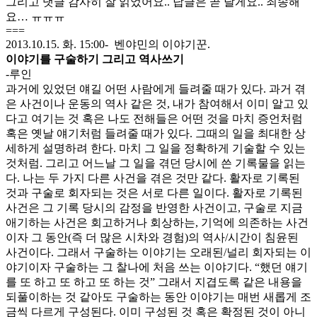
그리고 댓글 감사히 잘 읽었어요.. 답글은 곧 달게요.. 죄송해
요… ㅠㅠㅠ
===
2013.10.15. 화. 15:00- 벤야민의 이야기꾼.
이야기를 구술하기 그리고 역사쓰기
-루인
과거에 있었던 얘길 어떤 사람에게 들려줄 때가 있다. 과거 겪
은 사건이나 운동의 역사 같은 것, 내가 참여해서 이미 알고 있
다고 여기는 것 혹은 나도 전해들은 어떤 것을 마치 증언처럼
혹은 옛날 얘기처럼 들려줄 때가 있다. 그때의 일을 최대한 상
세하게 설명하려 한다. 마치 그 일을 정확하게 기술할 수 있는
것처럼. 그리고 어느날 그 일을 겪던 당시에 쓴 기록물을 읽는
다. 나는 두 가지 다른 사건을 겪은 것만 같다. 활자로 기록된
것과 구술로 회자되는 것은 서로 다른 일이다. 활자로 기록된
사건은 그 기록 당시의 감정을 반영한 사건이고, 구술로 지금
애기하는 사건은 회고하거나 회상하는, 기억에 의존하는 사건
이자 그 동안(즉 더 많은 시차와 경험)의 역사/시간이 침윤된
사건이다. 그래서 구술하는 이야기는 오래된/널리 회자되는 이
야기이자 구술하는 그 찰나에 처음 쓰는 이야기다. “했던 얘기
를 또 하고 또 하고 또 하는 것” 그래서 지겹도록 같은 내용을
되풀이하는 것 같아도 구술하는 동안 이야기는 매번 새롭게 조
금씩 다르게 구성된다. 이미 구성된 것 혹은 확정된 것이 아니