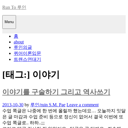
Skip
Run To 루인
to
content
Menu
홈
about
루인의글
퀴어이론입문
트랜스연대기
[태그:]
이야기
이야기를 구술하기 그리고 역사쓰기
Posted
2013-10-30
by
루인/ruin S.M. Pae
Leave a comment
on
수업 쪽글은 나중에 한 번에 올릴까 했는데요… 오늘까지 잇달
은 글 마감과 수업 준비 등으로 정신이 없어서 결국 이번에 또
수업 쪽글로.. 하하..;;;