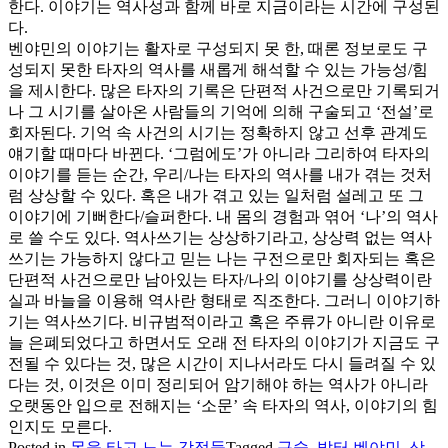
한다. 이야기는 역사성과 함께 바로 지금이라는 시간에 구성된
다.
벤야민의 이야기는 활자로 구성되지 못 한, 때론 정보로도 구
성되지 못한 타자의 역사를 새롭게 해석할 수 있는 가능성/힘
을 제시한다. 많은 타자의 기록은 단편적 사건으로만 기록되거
나 그 시기를 살아온 사람들의 기억에 의해 구술되고 ‘전설’로
회자된다. 기억 속 사건의 시기는 정확하지 않고 선후 관계도
얘기할 때마다 바뀐다. ‘그럼에도’가 아니라 그리하여 타자의
이야기를 듣는 순간, 우리/나는 타자의 역사를 내가 겪는 것처
럼 상상할 수 있다. 혹은 내가 겪고 있는 일처럼 설레고 또 그
이야기에 기뻐한다/슬퍼한다. 내 몸의 경험과 엮어 ‘나’의 역사
로 쓸 수도 있다. 역사쓰기는 상상하기라고, 상상력 없는 역사
쓰기는 가능하지 않다고 믿는 나는 구전으로만 회자되는 혹은
단편적 사건으로만 남아있는 타자/나의 이야기를 상상력이란
실과 바늘을 이용해 역사란 형태로 직조한다. 그러니 이야기하
기는 역사쓰기다. 비규범적이라고 혹은 주류가 아니란 이유로
늘 은폐되었다고 하면서도 오래 전 타자의 이야기가 지금도 구
전될 수 있다는 것, 많은 시간이 지나서라도 다시 들려질 수 있
다는 것, 이것은 이미 정리되어 암기해야 하는 역사가 아니라
오랫동안 입으로 전해지는 ‘소문’ 속 타자의 역사, 이야기의 힘
인지도 모른다.
Posted in
몸을 타고 노는 감정들
Tagged
구술
,
발터 벤야민
,
상