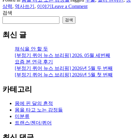
on
상력
,
역사쓰기
,
이야기
Leave a Comment
이
검색
야
검색
기
를
최신 글
구
술
채식을 안 할 듯
하
[부정기 퀴어 뉴스 브리핑] 2026. 05월 세번째
기
요즘 본 연극 후기
그
[부정기 퀴어 뉴스 브리핑] 2026년 5월 두 번째
리
[부정기 퀴어 뉴스 브리핑] 2026년 5월 첫 번째
고
역
카테고리
사
쓰
기
몸에 핀 달의 흔적
몸을 타고 노는 감정들
미분류
트랜스/젠더/퀴어
최신 댓글