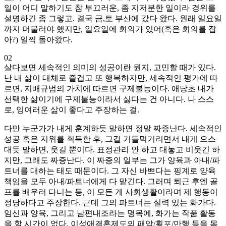
일이 어디 말하기도 참 부끄러운, 좀 지저분한 일이라 경위를
설명하긴 좀 그렇고. 결국 금,토 부산에 갔다 왔다. 원래 일요일
까지 머물러야 했지만, 일요일에 회의가 있어(혹은 회의를 잡
아?) 일찍 돌아왔다.
02
살다보면 세속적인 의미의 성공이란 뭔지, 고민할 때가 있다.
난 내 삶이 대체로 즐겁고 또 행복하지만, 세속적인 평가에 따
르면, 지배규범의 가치에 따르면 구제불능이다. 애당초 내가
선택한 삶이기에 구제불능이라서 싫다는 건 아니다. 나 스스
로, 잉여러운 삶이 좋다고 주장하는 걸.
다만 누군가가 내게 훈계하듯 말하면 정말 짜증난다. 세속적인
성공 혹은 지위를 획득한 후, 그걸 거들먹거리면서 내게 으스
대듯 말하면, 웃길 뿐이다. 표정관리 안 하고 대놓고 비웃긴 하
지만, 그래도 짜증난다. 이 짜증의 일부는 그가 양육과 아내/파
트너를 대하는 태도 때문이다. 그 자신 바쁘다는 핑계로 양육
책임을 모두 아내/파트너에게 다 맡긴다. 그러며 퇴근 후엔 골
프를 배우러 다니는 등, 이 모든 게 사회생활이라며 제 행동이
정당하다고 주장한다. 근데 그의 파트너는 실력 있는 화가다.
임신과 양육, 그리고 남편내조라는 명목에, 화가는 작품 활동
을 할 시간이 없다. 이성애결혼제도의 패악/횡포/만행 등을 몸