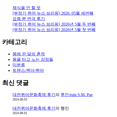
러
채식을 안 할 듯
니
[부정기 퀴어 뉴스 브리핑] 2026. 05월 세번째
까
요즘 본 연극 후기
아
[부정기 퀴어 뉴스 브리핑] 2026년 5월 두 번째
무
[부정기 퀴어 뉴스 브리핑] 2026년 5월 첫 번째
것
도
카테고리
안
하
는
몸에 핀 달의 흔적
일
몸을 타고 노는 감정들
을
미분류
한
트랜스/젠더/퀴어
거
라
최신 댓글
니
까…
대전퀴어문화축제 후기
의
루인/ruin S.M. Pae
2024-08-03
대전퀴어문화축제 후기
의
행인
2024-08-01