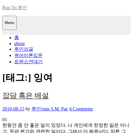
Skip
Run To 루인
to
content
Menu
홈
about
루인의글
퀴어이론입문
트랜스연대기
[태그:]
잉여
잡담 혹은 배설
Posted
2010-08-15
by
루인/ruin S.M. Pae
4 Comments
on
01
한동안 좀 안 좋은 일이 있었다. 나 개인에게 한정한 일은 아니
고, 무려 본가와 관련한 일이다. 그래서 더 짜증났다. 암튼 그