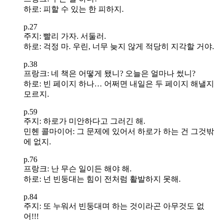
하로: 피할 수 있는 한 피하지.
p.27
주지: 빨리 가자. 서둘러.
하로: 걱정 마. 우린, 너무 늦지 않게 적당히 지각할 거야.
p.38
프랑크: 네 책은 어떻게 됐니? 오늘은 얼마나 썼니?
하로: 빈 페이지 하나… 어쩌면 내일은 두 페이지 해낼지
모르지.
p.59
주지: 하로가 미안하다고 그러긴 해.
민헨 콜마이어: 그 문제에 있어서 하로가 하는 건 그것밖
에 없지.
p.76
프랑크: 난 무슨 일이든 해야 해.
하로: 넌 빈둥대는 힘이 전처럼 활발하지 못해.
p.84
주지: 또 누워서 빈둥대며 하는 것이라곤 아무것도 없
어!!!