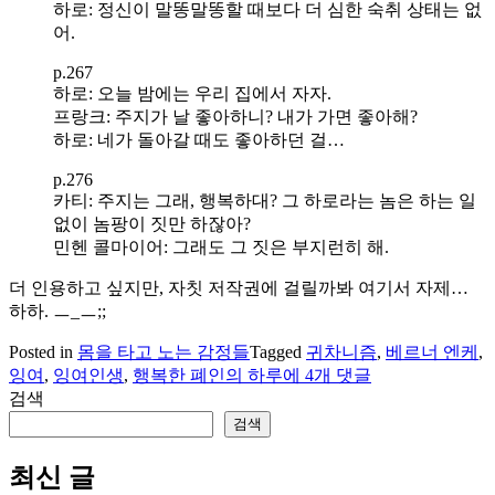
하로: 정신이 말똥말똥할 때보다 더 심한 숙취 상태는 없
어.
p.267
하로: 오늘 밤에는 우리 집에서 자자.
프랑크: 주지가 날 좋아하니? 내가 가면 좋아해?
하로: 네가 돌아갈 때도 좋아하던 걸…
p.276
카티: 주지는 그래, 행복하대? 그 하로라는 놈은 하는 일
없이 놈팡이 짓만 하잖아?
민헨 콜마이어: 그래도 그 짓은 부지런히 해.
더 인용하고 싶지만, 자칫 저작권에 걸릴까봐 여기서 자제…
하하. ㅡ_ㅡ;;
Posted in
몸을 타고 노는 감정들
Tagged
귀차니즘
,
베르너 엔케
,
베
잉여
,
잉여인생
,
행복한 폐인의 하루
에 4개 댓글
르
검색
너
검색
엔
케..
최신 글
그