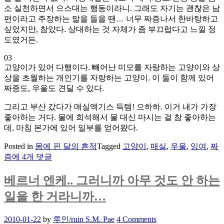
소 실천하면서 으스대는 행동이라니. 그래도 자기는 괜찮은 남
편이라고 주장하는 말을 들을 땐… 너무 짜증나서 한바탕하고
싶었지만, 참았다. 상대하는 것 자체가 좀 부끄럽다고 느낄 정
도였거든.
03
고양이가 있어 다행이다. 빼어난 미모를 자랑하는 고양이와 상
상을 초월하는 개인기를 자랑하는 고양이. 이 둘이 함께 있어
짜증도, 우울도 견딜 수 있다.
그리고 부산 갔다가 매실액기스 득템! 으하하. 이거 내가 가장
좋아하는 거다. 물에 희석해서 물 대신 마시는 걸 참 좋아하는
데, 마침 본가에 있어 일부를 얻어왔다.
Posted in
몸에 핀 달의 흔적
Tagged
고양이
,
매실
,
우울
,
잉여
,
짜
잡
증
에 4개 댓글
담
혹
베르너 엔케.. 그러니까 아무 것도 안 하는
은
일을 한 거라니까…
배
설
Posted
2010-01-22
by
루인/ruin S.M. Pae
4 Comments