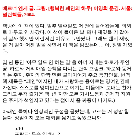
on
베르너 엔케 글, 그림. [행복한 폐인의 하루] 이영희 옮김. 서울:
열린책들, 2004.
책방에 이 책이 있다. 얼추 일주일도 더 전에 들어왔는데, 의외
로 아무도 안 사갔다. 이 책이 들어온 날, 꽤나 재밌을 거 같아
서 살까 했지만 이런저런 이유로 그만뒀다. 그래도 왠지 재밌
을 거 같아 어젠 일을 하면서 이 책을 읽었는데… 아, 정말 재밌
다.
몇 년 동안 ‘아무 일도 안 하는 일’을 하며 지내는 하로가 주인
공. 하로와 거의 매일 산책을 다니는 단짝 프랑크. 하로와 동거
하는 주지. 주지의 단짝 민헨 콜마이어가 주요 등장인물. 번역
책 제목은 “폐인”이지만 내가 사랑하는 용어로는 잉여인간에
가깝다. 스스로를 잉여인간으로 여기는 이들에게 보내는 찬가.
그리고 무척 즐거운 책. (하지만 모든 가사노동과 경제적 지원
은 주지가 책임지고 있다는 점에서 좀 짜증이 나기도.)
아래엔 특히나 인상적인 구절을 골랐는데, 고르는 거 정말 힘
들다. 정말이지 모든 대화를 옮기고 싶었으니까.
p.10
프랑크: 무슨 일 하니?