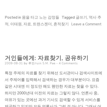
Posted in
몸을 타고 노는 감정들
Tagged
글쓰기
,
역사 추
적
,
이태원
,
자료
,
트랜스젠더
,
흔적찾기
Leave a Comment
on
이
태
원,
거인들에게: 자료찾기, 공유하기
트
Posted
랜
2009-08-31
by
루인/ruin S.M. Pae
4 Comments
on
스
특정 주제의 자료를 찾기 위해선 도서관이나 검색사이트에
젠
서 주제어를 입력해서 검색하는 경우가 대부분이다. 요즘
더:
같은 시대엔 이 정도만 해도 웬만한 자료는 찾을 수 있다.
흔
하지만 2000년대 이전의 자료는 그렇지 않다. 언론사 중,
적
여유가 있는 곳에선 과거 기사도 검색할 수 있게 서비스를
을
제공하고 있지만 모든 언론사가 그런 건 아니다. 그래서 어