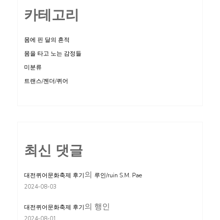
카테고리
몸에 핀 달의 흔적
몸을 타고 노는 감정들
미분류
트랜스/젠더/퀴어
최신 댓글
의
대전퀴어문화축제 후기
루인/ruin S.M. Pae
2024-08-03
의
행인
대전퀴어문화축제 후기
2024-08-01