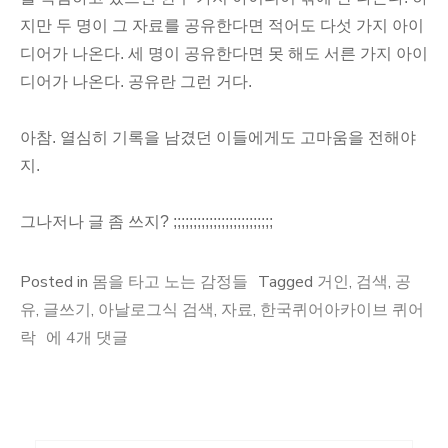
지만 두 명이 그 자료를 공유한다면 적어도 다섯 가지 아이
디어가 나온다. 세 명이 공유한다면 못 해도 서른 가지 아이
디어가 나온다. 공유란 그런 거다.
아참. 열심히 기록을 남겼던 이들에게도 고마움을 전해야
지.
그나저나 글 좀 쓰지? ;;;;;;;;;;;;;;;;;;;;;;;;;
Posted in
몸을 타고 노는 감정들
Tagged
거인
,
검색
,
공
유
,
글쓰기
,
아날로그식 검색
,
자료
,
한국퀴어아카이브 퀴어
거
락
에 4개 댓글
인
들
에