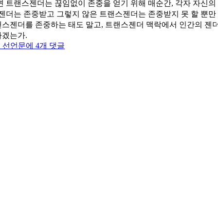
 트랜스젠더는 끊임없이 존중을 얻기 위해 매순간, 각자 자신의
젠더는 존중받고 그렇지 않은 트랜스젠더는 존중받지 못 할 뿐만 
스젠더를 존중하는 태도 말고, 트랜스젠더 맥락에서 인간의 젠더 
하겠는가.
트
 선언문
에 4개 댓글
랜
스
(젠
더)
페
미
니
즘
선
언
문
–
메
모
01