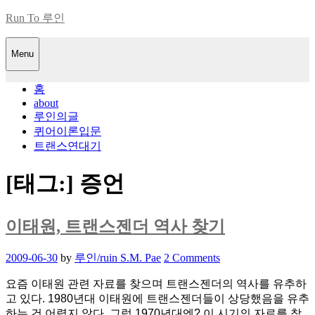
Skip
Run To 루인
to
content
Menu
홈
about
루인의글
퀴어이론입문
트랜스연대기
[태그:]
증언
이태원, 트랜스젠더 역사 찾기
Posted
2009-06-30
by
루인/ruin S.M. Pae
2 Comments
on
요즘 이태원 관련 자료를 찾으며 트랜스젠더의 역사를 유추하
고 있다. 1980년대 이태원에 트랜스젠더들이 상당했음을 유추
하는 건 어렵지 않다. 그럼 1970년대엔? 이 시기의 자료를 찾