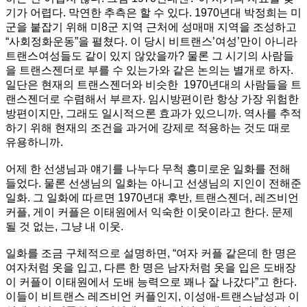
기가 어렵다. 막연한 추측은 할 수 있다. 1970년대 박정희는 미
군을 붙잡기 위해 미8군 지역 근처에 성매매 지역을 조성하고
“사회정화운동”을 펼쳤다. 이 당시 비트랜스’여성’만이 아니라
트랜스여성들도 같이 있지 않았을까? 물론 그 시기의 사람들
을 트랜스젠더로 부를 수 있는가와 같은 논의는 별개로 하자.
일단은 현재의 트랜스젠더와 비슷한 1970년대의 사람들을 트
랜스젠더로 수렴해서 부르자. 임시방편이란 항상 가장 위험한
방편이지만, 그래도 일시적으론 효과가 있으니까. 역사를 추적
하기 위해 현재의 조건을 과거에 강제로 적용하는 것도 때로
유용하니까.
어제 한 선생님과 얘기를 나누다 무척 흥미로운 일화를 전해
들었다. 물론 선생님의 일화는 아니고 선생님의 지인이 전해준
일화. 그 일화에 따르면 1970년대 후반, 트랜스젠더, 레즈비언
커플, 게이 커플은 이태원에서 익숙한 이웃이라고 한다. 문제
될 것 없는, 그냥 내 이웃.
일화를 조금 구체적으로 설명하면, “여자 커플 같은데 한 명은
여자처럼 옷을 입고, 다른 한 명은 남자처럼 옷을 입은 도배장
이 커플이 이태원에서 도배 능력으로 꽤나 잘 나갔다”고 한다.
이들이 비트랜스 레즈비언 커플인지, 이성애-트랜스남성과 이