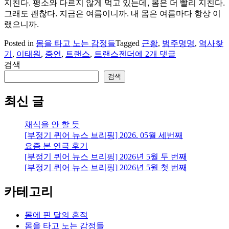
지친다. 평소와 다르지 않게 먹고 있는데, 몸은 더 빨리 지친다.
그래도 괜찮다. 지금은 여름이니까. 내 몸은 여름마다 항상 이
랬으니까.
Posted in
몸을 타고 노는 감정들
Tagged
근황
,
범주명명
,
역사찾
이
기
,
이태원
,
증언
,
트랜스
,
트랜스젠더
에 2개 댓글
태
검색
원,
검색
트
랜
최신 글
스
젠
채식을 안 할 듯
더
[부정기 퀴어 뉴스 브리핑] 2026. 05월 세번째
역
요즘 본 연극 후기
사
[부정기 퀴어 뉴스 브리핑] 2026년 5월 두 번째
찾
[부정기 퀴어 뉴스 브리핑] 2026년 5월 첫 번째
기
카테고리
몸에 핀 달의 흔적
몸을 타고 노는 감정들