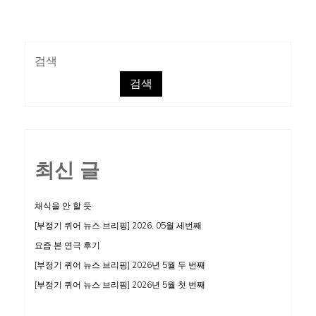
드
헨
리,
검색
“‘퀴
검색
어’
한
국
을
최신 글
가
시
화
채식을 안 할 듯
하
[부정기 퀴어 뉴스 브리핑] 2026. 05월 세번째
기:
요즘 본 연극 후기
현
[부정기 퀴어 뉴스 브리핑] 2026년 5월 두 번째
대
[부정기 퀴어 뉴스 브리핑] 2026년 5월 첫 번째
의