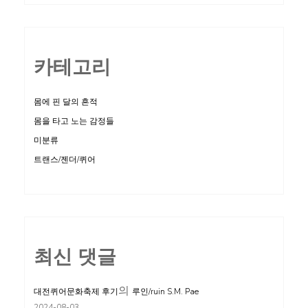
아
카
이
카테고리
브
와
몸에 핀 달의 흔적
역
몸을 타고 노는 감정들
사,
미분류
1945-
트랜스/젠더/퀴어
95”
최신 댓글
의
대전퀴어문화축제 후기
루인/ruin S.M. Pae
2024-08-03