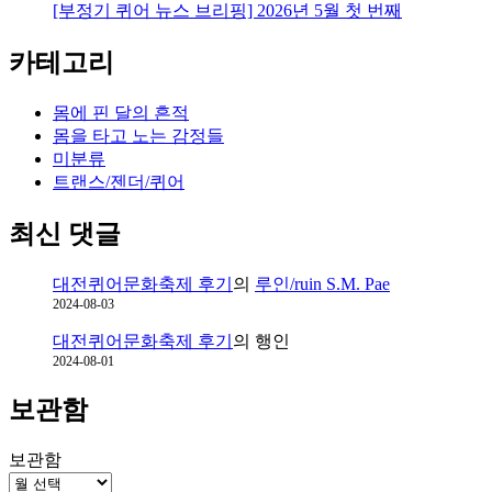
만
[부정기 퀴어 뉴스 브리핑] 2026년 5월 첫 번째
의
인
카테고리
식
론.
몸에 핀 달의 흔적
몸을 타고 노는 감정들
미분류
트랜스/젠더/퀴어
최신 댓글
대전퀴어문화축제 후기
의
루인/ruin S.M. Pae
2024-08-03
대전퀴어문화축제 후기
의
행인
2024-08-01
보관함
보관함