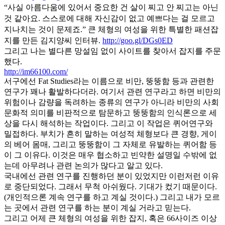
“사실 아름다움에 있어서 중요한 건 살이 찌고 안 찌고는 아닌
것 같아요. 스스로에 대해 자신감이 없고 예쁘다는 걸 모르고
지나치는 것이 문제죠.” 큰 체형의 여성을 위한 특별한 패션잡
지를 만든 김지양씨 인터뷰.
http://goo.gl/DGs0ED
그리고 나는 별다른 망설임 없이 사이트를 찾아서 잡지를 주문
했다.
http://im66100.com/
서구에선 Fat Studies라는 이름으로 비만, 뚱뚱함 등과 관련한
연구가 꽤나 활발하다더라. 여기서 관련 연구라고 하면 비만의
위험이나 감량을 독려하는 종류의 연구가 아니라 비만의 사회
문화적 의미를 비판적으로 탐문하고 뚱뚱함의 인식론으로 세
상을 다시 해석하는 작업이다. 그리고 이 작업은 퀴어연구와
밀접하다. 부치가 흔히 말하는 여성적 체형보다 큰 경향, 게이
의 베어 몸매, 그리고 뚱뚱함이 그 자체로 유발하는 퀴어함 등
이 그 이유다. 이것은 매우 협소하고 빈약한 설명일 수밖에 없
는데 아무려나 관련 논의가 많다고 알고 있다.
국내에선 관련 연구를 진행하던 분이 있었지만 이런저런 이유
로 중단되었다. 그래서 무척 아쉬웠다. 기대가 컸기 때문이다.
(개인적으론 계속 연구를 하고 계실 것이다.) 그리고 내가 모르
는 곳에서 관련 연구를 하는 분이 계실 거라고 믿는다.
그리고 어제 큰 체형의 여성을 위한 잡지, 혹은 66사이즈 이상