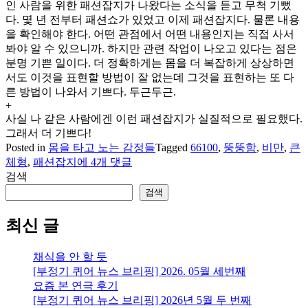
인 사람을 위한 패션잡지가 나왔다는 소식을 듣고 무척 기뻤
다. 몇 년 전부터 패션쇼가 있었고 이제 패션잡지다. 물론 내용
을 확인해야 한다. 어떤 관점에서 어떤 내용인지는 직접 사서
봐야 알 수 있으니까. 하지만 관련 작업이 나오고 있다는 점은
분명 기쁜 일이다. 더 정확하게는 몸을 더 복잡하게 상상하면
서도 이것을 표현할 방법이 잘 없는데 그것을 표현하는 또 다
른 방법이 나와서 기쁘다. 두근두근.
+
사실 나 같은 사람에겐 이런 패션잡지가 실질적으로 필요했다.
그래서 더 기쁘다!
Posted in
몸을 타고 노는 감정들
Tagged
66100
,
뚱뚱함
,
비만
,
큰
패
체형
,
패션잡지
에 4개 댓글
션
검색
잡
검색
지
66100,
최신 글
Fat
Studies,
뚱
채식을 안 할 듯
뚱
[부정기 퀴어 뉴스 브리핑] 2026. 05월 세번째
함/
요즘 본 연극 후기
비
[부정기 퀴어 뉴스 브리핑] 2026년 5월 두 번째