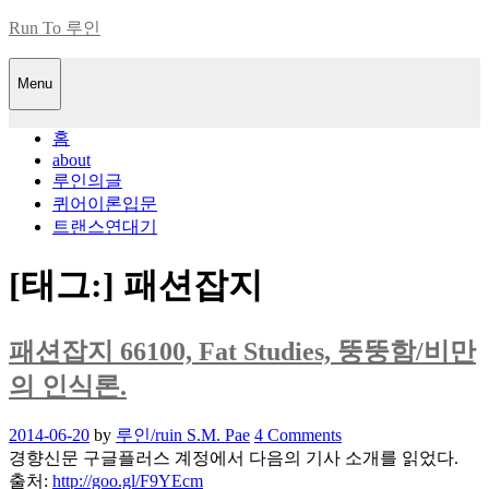
Skip
Run To 루인
to
content
Menu
홈
about
루인의글
퀴어이론입문
트랜스연대기
[태그:]
패션잡지
패션잡지 66100, Fat Studies, 뚱뚱함/비만
의 인식론.
Posted
2014-06-20
by
루인/ruin S.M. Pae
4 Comments
on
경향신문 구글플러스 계정에서 다음의 기사 소개를 읽었다.
출처:
http://goo.gl/F9YEcm