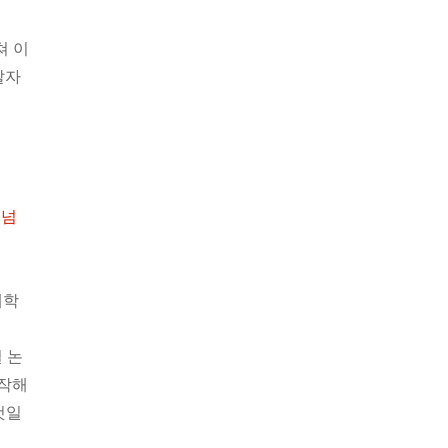
쳐 이
탈자
 넘
대학
 논
시작해
것일