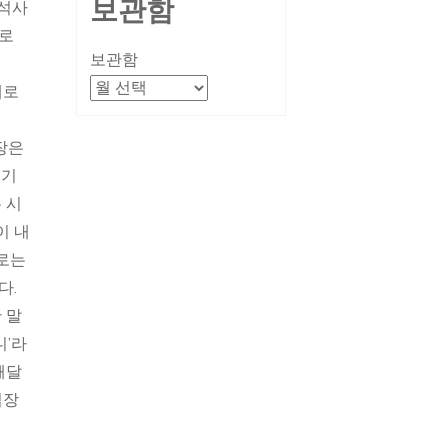
보관함
 석사
절로
보관함
대로
장은
쓰기
 시
이 내
으로는
다.
 말
니’라
깨달
입장