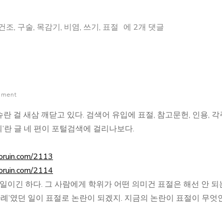
잡
건조
,
구술
,
목감기
,
비염
,
쓰기
,
표절
에 2개 댓글
담
이
것
저
mment
것
 걸 새삼 깨닫고 있다. 검색어 유입에 표절, 참고문헌, 인용, 
의’란 글 네 편이 포털검색에 걸리나보다.
oruin.com/2113
oruin.com/2114
일이긴 하다. 그 사람에게 학위가 어떤 의미건 표절은 해선 안 되
관례’였던 일이 표절로 논란이 되겠지. 지금의 논란이 표절이 무엇