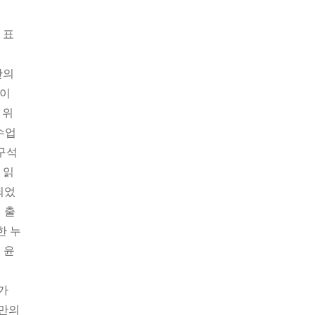
른 표
만의
없이
 위
수업
방구석
 읽
되었
 출
한 누
 윤
가
자만의