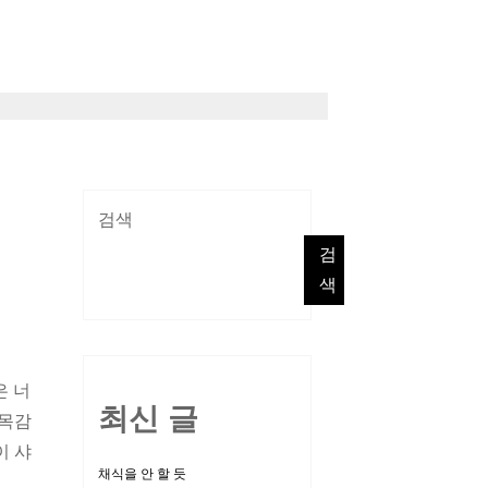
검색
검
색
은 너
최신 글
 목감
이 샤
채식을 안 할 듯