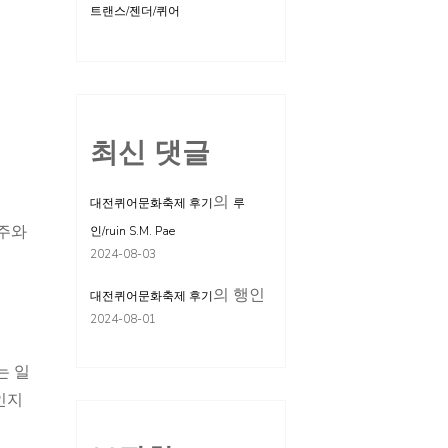
트랜스/젠더/퀴어
최신 댓글
의
대전퀴어문화축제 후기
루
각주와
인/ruin S.M. Pae
2024-08-03
의
행인
대전퀴어문화축제 후기
2024-08-01
는 일
인지