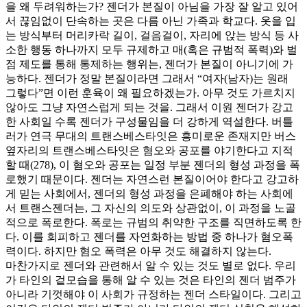
을 왜 두려워하는가? 젠더가 본질이 아님을 가장 잘 알고 있어
서 끊임없이 단속하는 곳은 다름 아닌 가족과 학교다. 옷을 입
는 방식부터 머리카락 길이, 걸음걸이, 자리에 앉는 방식 등 사
소한 행동 하나까지 모두 규제하고 매(혹은 규범적 폭력)와 벌
점 제도를 통해 통제하는 행위는, 젠더가 본질이 아니기에 가
능하다. 젠더가 정말 본질이라면 그래서 “여자(남자)는 원래
그렇다”면 이런 훈육이 왜 필요하겠는가. 아무 것도 가르치지
않아도 그냥 자연스럽게 되는 것을. 그래서 이원 젠더가 강고
한 사회일 수록 젠더가 구성물임을 더 강하게 역설한다. 버틀
러가 연극 무대의 트랜스베스타잇은 흥미로운 존재지만 버스
옆자리의 트랜스베스타잇은 혐오와 공포를 야기한다고 지적
할 때(278), 이 혐오와 공포는 일정 부분 젠더의 형성 과정을 폭
로했기 때문이다. 젠더는 자연스런 본질이어야 한다고 강고하
게 믿는 사회에서, 젠더의 형성 과정을 은폐해야 하는 사회에
서 트랜스젠더는, 그 자신의 의도와 상관없이, 이 과정을 노골
적으로 폭로한다. 폭로는 규범의 취약한 구조를 직면하도록 한
다. 이를 회피하고 젠더를 자연화하는 방법 중 하나가 혐오폭
력이다. 하지만 혐오 폭력은 아무 것도 해결하지 않는다.
마찬가지로 젠더와 관련해서 알 수 있는 것도 별로 없다. 우리
가 타인의 겉모습을 통해 알 수 있는 것은 타인의 젠더 범주가
아니라 기껏해야 이 사회가 규정하는 젠더 스타일이다. 그리고