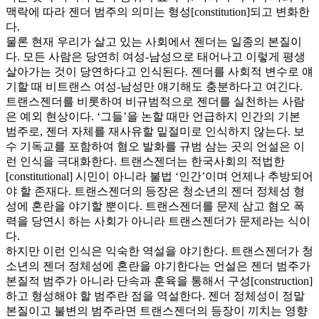
맥락에 따라 젠더 범주의 의미는 형성[constitution]되고 변화한
다.
물론 현재 우리가 살고 있는 사회에서 젠더는 일종의 본질이
다. 모든 사람은 당연히 여성-남성으로 태어나고 이렇게 평생
살아가는 것이 당연하다고 인식된다. 젠더를 사회적 변수로 얘
기할 때 비트랜스 여성-남성만 얘기해도 충분하다고 여긴다.
트랜스젠더를 비롯하여 비규범적으로 젠더를 실천하는 사람
은 예외 현상이다. ‘그들’을 논할 때만 언급하지 인간의 기본
범주로, 젠더 자체를 재사유할 밑절미로 인식하지 않는다. 보
수 기독교를 포함하여 혐오 발화를 규범 삼는 곳의 언설은 이
런 인식을 극대화한다. 트랜스젠더는 한국사회의 적법한
[constitutional] 시민이 아니라 불법 ‘인간’이며 언제나 추방되어
야 할 존재다. 트랜스젠더의 등장은 청소년의 젠더 정체성 형
성에 혼란을 야기할 뿐이다. 트랜스젠더를 문제 삼고 혐오 폭
력을 당연시 하는 사회가 아니라 트랜스젠더가 문제라는 식이
다.
하지만 이런 인식은 익숙한 역설을 야기한다. 트랜스젠더가 청
소년의 젠더 정체성에 혼란을 야기한다는 언설은 젠더 범주가
본질적 범주가 아니라 단속과 훈육을 통해서 구성[construction]
하고 형성해야 할 범주란 점을 역설한다. 젠더 정체성이 정말
본질이고 불변의 범주라면 트랜스젠더의 등장이 끼치는 영향