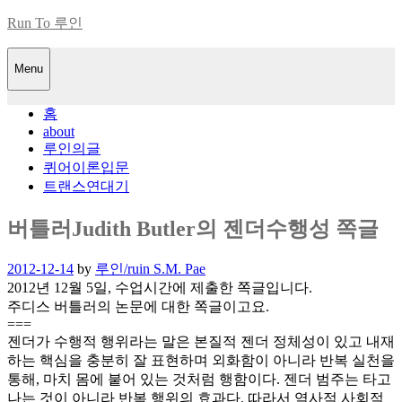
Skip
Run To 루인
to
content
Menu
홈
about
루인의글
퀴어이론입문
트랜스연대기
버틀러Judith Butler의 젠더수행성 쪽글
Posted
2012-12-14
by
루인/ruin S.M. Pae
on
2012년 12월 5일, 수업시간에 제출한 쪽글입니다.
주디스 버틀러의 논문에 대한 쪽글이고요.
===
젠더가 수행적 행위라는 말은 본질적 젠더 정체성이 있고 내재
하는 핵심을 충분히 잘 표현하며 외화함이 아니라 반복 실천을
통해, 마치 몸에 붙어 있는 것처럼 행함이다. 젠더 범주는 타고
나는 것이 아니라 반복 행위의 효과다. 따라서 역사적 사회적