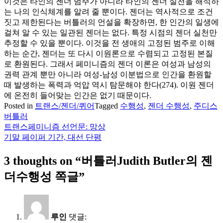
이것은 타인의 젠더 범주가 아니라 타인의 젠더 실천을 해석하
는 나의 인식체계를 알려 줄 뿐이다. 젠더는 역사적으로 조건
짓고 제한된다는 버틀러의 언설을 확장하면, 한 인간의 일생에
걸쳐 알 수 있는 일관된 젠더는 없다. 특정 시점의 젠더 실천만
추정할 수 있을 뿐이다. 이것을 전 생애의 고정된 범주로 이해
하는 순간, 젠더는 또 다시 이원론으로 수렴되고 고정된 본질
로 환원된다. 그래서 페미니즘의 젠더 이론은 여성과 남성의
권력 관계 뿐만 아니라 여성-남성 이분법으로 인간을 환원할
때 발생하는 폭력과 억압 역시 탐문해야 한다(274). 이원 젠더
에 온전히 들어맞는 인간은 없기 때문이다.
Posted in
트랜스/젠더/퀴어
Tagged
수행성
,
젠더 수행성
,
주디스
버틀러
트랜스페미니즘 선언문: 망상
글
기말 페이퍼 기간, 대선 단평
탐
3 thoughts on “
버틀러Judith Butler의 젠
색
더수행성 쪽글
”
루인
댓글: