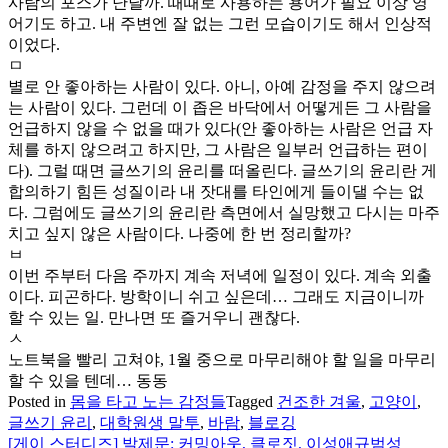
사람의 포스가 난달까. 때때로 사용하는 용어가 필요 이상 영
어기도 하고. 내 주변엔 잘 없는 그런 모습이기도 해서 인상적
이었다.
ㅁ
별로 안 좋아하는 사람이 있다. 아니, 아예 감정을 주지 않으려
는 사람이 있다. 그런데 이 좁은 바닥에서 어떻게든 그 사람을
언급하지 않을 수 없을 때가 있다(안 좋아하는 사람은 언급 자
체를 하지 않으려고 하지만, 그 사람은 일부러 언급하는 편이
다). 그럴 때면 글쓰기의 윤리를 떠올린다. 글쓰기의 윤리란 게
합의하기 힘든 성질이라 내 잣대를 타인에게 들이댈 수는 없
다. 그럼에도 글쓰기의 윤리란 측면에서 실망했고 다시는 마주
치고 싶지 않은 사람이다. 나중에 한 번 정리할까?
ㅂ
이번 주부터 다음 주까지 계속 저녁에 일정이 있다. 계속 외출
이다. 피곤하다. 방학이니 쉬고 싶은데… 그래도 지금이니까
할 수 있는 일. 만나면 또 즐거우니 괜찮다.
ㅅ
노트북을 빨리 고쳐야, 1월 중으로 마무리해야 할 일을 마무리
할 수 있을 텐데… 동동
Posted in
몸을 타고 노는 감정들
Tagged
건조한 겨울
,
고양이
,
글쓰기 윤리
,
대학원생 말투
,
바람
,
블로깅
[게이 스터디즈] 발제문: 커밍아웃, 클로짓, 이성애규범성