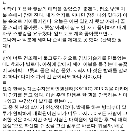
ㄴ
바람이 따뜻한 햇살의 매력을 알았으면 좋겠다. 평소 낯엔 이
불 속에서 잠만 잔다. 내가 억지로 꺼내면 잠깐 나와 있다가 이
불 속으로 기어들어간다. 오늘은 어쩐 일인지 햇살 아래서 골
골 거리며 좋아했다. 햇살 아래서 잠도 안 자고 좋아하며 내게
자꾸 스팽킹을 요구햤다. 앞으로도 계속 좋아했으면…
그나저나 덕분에 세미나 준비를 제대로 못 했다. (완벽한 핑
계!)
ㄷ
방이 너무 건조해서 물그릇과 천으로 임시가습기를 만들었는
데.. 효과가 별로다. 아침에 잠에서 깨어 이불을 들추는데 불꽃
이 파바박! 그릇의 물은 약간 줄었다. 역시나 젖은 빨래를 말려
야 하나? 다이소 가서 긴 끈이라도 하나 사야겠다.
ㄹ
요즘 한국성적소수자문화인권센터(KSCRC) 2013 겨울 아카데
미 강좌를 듣고 있다. 이번 주엔 단행본 한 권을 강독하는 세미
나였고, 수강생이 발제를 했는데…
그 중 한 분의 발제가 인상적이었다. 발제를 하는 방식부터 말
투가 완벽하게 대학원이란 티가 너무 나서…;;; 모든 사람이 그
러한 것은 아니지만 어떤 사람은 대학원에 입학한 후 “딱 대학
원생”으로 확신할 수 있을 그런 말투로 바뀐다. 뭐랄까, 배운