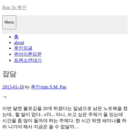
Skip
Run To 루인
to
content
Menu
홈
about
루인의글
퀴어이론입문
트랜스연대기
잡담
Posted
2013-01-18
by
루인/ruin S.M. Pae
on
ㄱ
이번 달엔 블로깅을 20개 하겠다는 일념으로 낡은 노트북을 켰
는데.. 할 말이 없다.. oTL.. 아니, 쓰고 싶은 주제가 둘 있는데
시간을 좀 많이 들여야 하는 주제다. 한 시간 뒤엔 세미나를 하
러 나가야 해서 지금은 쓸 수 없달까…