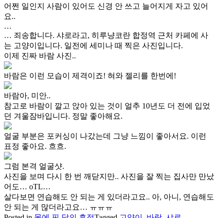
어쩐 일인지 사람이 있어도 신경 안 쓰고 늘어지게 자고 있어
요..
…
… 죄송합니다. 샤로라고, 히루냥코란 합정역 근처 카페에 사
는 고양이입니다. 일전에 세미나 때 찍은 사진입니다.
이제 진짜 바람 사진..
바람은 이런 모습이 제격이죠! 혀와 젤리를 한번에!
바람아, 미안..
참고로 바람이 깔고 앉아 있는 것이 얼추 10년도 더 전에 입었
던 겨울잠바입니다. 정말 좋아해요.
얼굴 부분은 포커싱이 나갔는데 그냥 느낌이 좋아서요. 이런
표정 좋아요. 흐흐.
그럼 본격 얼굴샷.
사진을 보며 다시 한 번 깨닫지만.. 사진을 잘 찍는 집사만 만났
어도… oTL…
살다보면 연습해도 안 되는 게 있더라고요.. 아, 아니, 연습해도
안 되는 게 많더라고요… ㅠㅠㅠ
Posted in
몸에 핀 달의 흔적
Tagged
고양이
,
바람
,
샤로