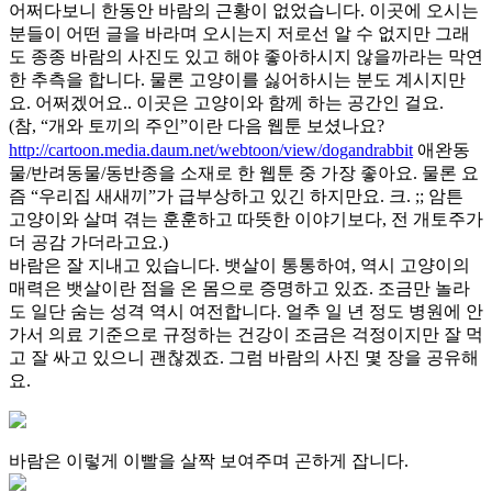
어쩌다보니 한동안 바람의 근황이 없었습니다. 이곳에 오시는
분들이 어떤 글을 바라며 오시는지 저로선 알 수 없지만 그래
도 종종 바람의 사진도 있고 해야 좋아하시지 않을까라는 막연
한 추측을 합니다. 물론 고양이를 싫어하시는 분도 계시지만
요. 어쩌겠어요.. 이곳은 고양이와 함께 하는 공간인 걸요.
(참, “개와 토끼의 주인”이란 다음 웹툰 보셨나요?
http://cartoon.media.daum.net/webtoon/view/dogandrabbit
애완동
물/반려동물/동반종을 소재로 한 웹툰 중 가장 좋아요. 물론 요
즘 “우리집 새새끼”가 급부상하고 있긴 하지만요. 크. ;; 암튼
고양이와 살며 겪는 훈훈하고 따뜻한 이야기보다, 전 개토주가
더 공감 가더라고요.)
바람은 잘 지내고 있습니다. 뱃살이 통통하여, 역시 고양이의
매력은 뱃살이란 점을 온 몸으로 증명하고 있죠. 조금만 놀라
도 일단 숨는 성격 역시 여전합니다. 얼추 일 년 정도 병원에 안
가서 의료 기준으로 규정하는 건강이 조금은 걱정이지만 잘 먹
고 잘 싸고 있으니 괜찮겠죠. 그럼 바람의 사진 몇 장을 공유해
요.
바람은 이렇게 이빨을 살짝 보여주며 곤하게 잡니다.