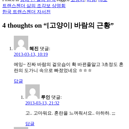
트랜스젠더 삶의 조각보 상영회
글
한국 트랜스젠더 자서전
탐
4 thoughts on “
[고양이] 바람의 근황
”
색
혜진
댓글:
2013-03-13, 10:19
에잉~ 진짜 바람의 겉모습이 확 바뀐줄알고 3초정도 혼
란의 도가니 속으로 빠졌었네요 ㅎㅎㅎ
답글
루인
댓글:
2013-03-13, 21:32
고.. 고마워요. 혼란을 느껴줘서요.. 아하하. ;;;
답글