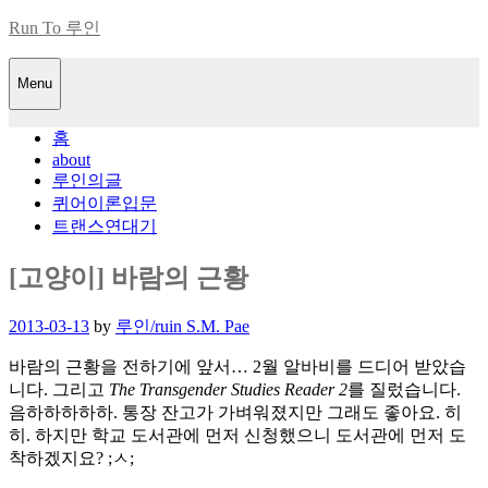
Skip
Run To 루인
to
content
Menu
홈
about
루인의글
퀴어이론입문
트랜스연대기
[고양이] 바람의 근황
Posted
2013-03-13
by
루인/ruin S.M. Pae
on
바람의 근황을 전하기에 앞서… 2월 알바비를 드디어 받았습
니다. 그리고
The Transgender Studies Reader 2
를 질렀습니다.
음하하하하하. 통장 잔고가 가벼워졌지만 그래도 좋아요. 히
히. 하지만 학교 도서관에 먼저 신청했으니 도서관에 먼저 도
착하겠지요? ;ㅅ;