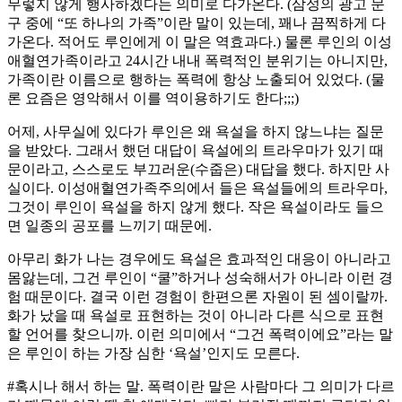
무렇지 않게 행사하겠다는 의미로 다가온다. (삼성의 광고 문
구 중에 “또 하나의 가족”이란 말이 있는데, 꽤나 끔찍하게 다
가온다. 적어도 루인에게 이 말은 역효과다.) 물론 루인의 이성
애혈연가족이라고 24시간 내내 폭력적인 분위기는 아니지만,
가족이란 이름으로 행하는 폭력에 항상 노출되어 있었다. (물
론 요즘은 영악해서 이를 역이용하기도 한다;;;)
어제, 사무실에 있다가 루인은 왜 욕설을 하지 않느냐는 질문
을 받았다. 그래서 했던 대답이 욕설에의 트라우마가 있기 때
문이라고, 스스로도 부끄러운(수줍은) 대답을 했다. 하지만 사
실이다. 이성애혈연가족주의에서 들은 욕설들에의 트라우마,
그것이 루인이 욕설을 하지 않게 했다. 작은 욕설이라도 들으
면 일종의 공포를 느끼기 때문에.
아무리 화가 나는 경우에도 욕설은 효과적인 대응이 아니라고
몸앓는데, 그건 루인이 “쿨”하거나 성숙해서가 아니라 이런 경
험 때문이다. 결국 이런 경험이 한편으론 자원이 된 셈이랄까.
화가 났을 때 욕설로 표현하는 것이 아니라 다른 식으로 표현
할 언어를 찾으니까. 이런 의미에서 “그건 폭력이에요”라는 말
은 루인이 하는 가장 심한 ‘욕설’인지도 모른다.
#혹시나 해서 하는 말. 폭력이란 말은 사람마다 그 의미가 다르