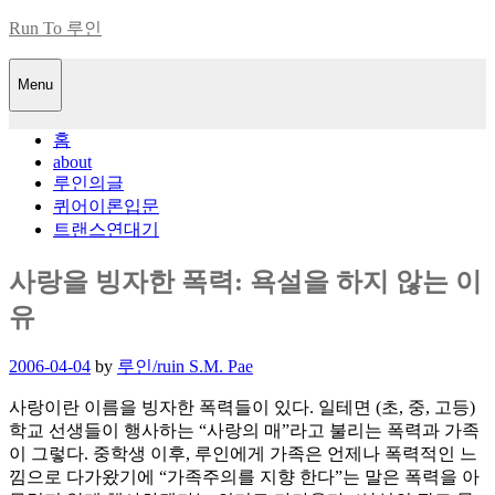
Skip
Run To 루인
to
content
Menu
홈
about
루인의글
퀴어이론입문
트랜스연대기
사랑을 빙자한 폭력: 욕설을 하지 않는 이
유
Posted
2006-04-04
by
루인/ruin S.M. Pae
on
사랑이란 이름을 빙자한 폭력들이 있다. 일테면 (초, 중, 고등)
학교 선생들이 행사하는 “사랑의 매”라고 불리는 폭력과 가족
이 그렇다. 중학생 이후, 루인에게 가족은 언제나 폭력적인 느
낌으로 다가왔기에 “가족주의를 지향 한다”는 말은 폭력을 아