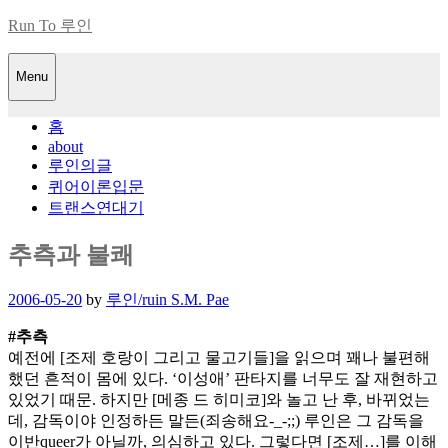
Skip
Run To 루인
to
content
Menu
홈
about
루인의글
퀴어이론입문
트랜스연대기
추측과 불쾌
Posted
2006-05-20
by
루인/ruin S.M. Pae
on
#추측
예전에 [조제 호랑이 그리고 물고기들]을 읽으며 꽤나 불편해
했던 흔적이 몸에 있다. ‘이성애’ 판타지를 너무도 잘 재현하고
있었기 때문. 하지만 [메종 드 히미코]와 놀고 난 후, 바뀌었는
데, 감독이야 인정하든 말든(죄송해요-_-;;) 루인은 그 감독을
이반queer가 아닐까, 의심하고 있다. 그렇다면 [조제…]를 이해