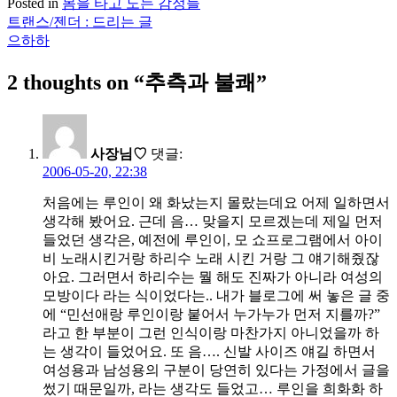
Posted in
몸을 타고 노는 감정들
트랜스/젠더 : 드리는 글
글
으하하
탐
2 thoughts on “
추측과 불쾌
”
색
사장님♡
댓글:
2006-05-20, 22:38
처음에는 루인이 왜 화났는지 몰랐는데요 어제 일하면서
생각해 봤어요. 근데 음… 맞을지 모르겠는데 제일 먼저
들었던 생각은, 예전에 루인이, 모 쇼프로그램에서 아이
비 노래시킨거랑 하리수 노래 시킨 거랑 그 얘기해줬잖
아요. 그러면서 하리수는 뭘 해도 진짜가 아니라 여성의
모방이다 라는 식이었다는.. 내가 블로그에 써 놓은 글 중
에 “민선애랑 루인이랑 붙어서 누가누가 먼저 지를까?”
라고 한 부분이 그런 인식이랑 마찬가지 아니었을까 하
는 생각이 들었어요. 또 음…. 신발 사이즈 얘길 하면서
여성용과 남성용의 구분이 당연히 있다는 가정에서 글을
썼기 때문일까, 라는 생각도 들었고… 루인을 희화화 하