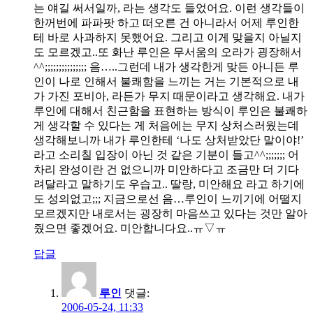
는 얘길 써서일까, 라는 생각도 들었어요. 이런 생각들이
한꺼번에 파파팟 하고 떠오른 건 아니라서 어제 루인한
테 바로 사과하지 못했어요. 그리고 이게 맞을지 아닐지
도 모르겠고..또 화난 루인은 무서움의 오라가 굉장해서
^^;;;;;;;;;;;;;;; 음…..그런데 내가 생각한게 맞든 아니든 루
인이 나로 인해서 불쾌함을 느끼는 거는 기본적으로 내
가 가진 포비아, 라든가 무지 때문이라고 생각해요. 내가
루인에 대해서 친근함을 표현하는 방식이 루인은 불쾌하
게 생각할 수 있다는 게 처음에는 무지 상처스러웠는데
생각해보니까 내가 루인한테 ‘나도 상처받았단 말이야!’
라고 소리칠 입장이 아닌 것 같은 기분이 들고^^;;;;;;; 어
차리 완성이란 건 없으니까 미안하다고 조금만 더 기다
려달라고 말하기도 우습고.. 딸랑, 미안해요 라고 하기에
도 성의없고;;; 지금으로선 음…루인이 느끼기에 어떨지
모르겠지만 내로서는 굉장히 마음쓰고 있다는 것만 알아
줬으면 좋겠어요. 미안합니다요..ㅠ▽ㅠ
답글
루인
댓글:
2006-05-24, 11:33