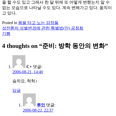
을 할 수도 있고 그래서 한 달 뒤에 또 어떻게 변했는지 알 수
없는 모습으로 나타날 수도 있다. 계속 변해가고 있다. 움직이
고 있다.
Posted in
몸을 타고 노는 감정들
성전환자 성별변경에 관한 특별법(안) 공청회
글
기쁨
탐
4 thoughts on “
준비: 방학 동안의 변화
”
색
C+
댓글:
2006-08-21, 14:40
숨차요, 헉헉♪
답글
루인
댓글:
2006-08-22, 22:37