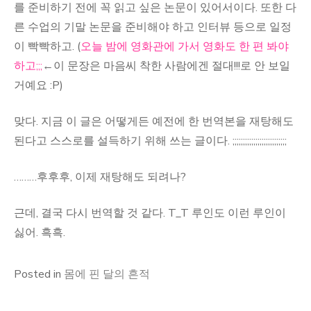
를 준비하기 전에 꼭 읽고 싶은 논문이 있어서이다. 또한 다
른 수업의 기말 논문을 준비해야 하고 인터뷰 등으로 일정
이 빡빡하고. (
오늘 밤에 영화관에 가서 영화도 한 편 봐야
하고;;;
←이 문장은 마음씨 착한 사람에겐 절대!!!로 안 보일
거예요 :P)
맞다. 지금 이 글은 어떻게든 예전에 한 번역본을 재탕해도
된다고 스스로를 설득하기 위해 쓰는 글이다. ;;;;;;;;;;;;;;;;;;;;;;;;;;
………후후후, 이제 재탕해도 되려나?
근데, 결국 다시 번역할 것 같다. T_T 루인도 이런 루인이
싫어. 흑흑.
Posted in
몸에 핀 달의 흔적