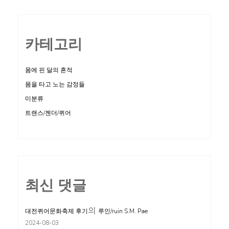
카테고리
몸에 핀 달의 흔적
몸을 타고 노는 감정들
미분류
트랜스/젠더/퀴어
최신 댓글
의
대전퀴어문화축제 후기
루인/ruin S.M. Pae
2024-08-03