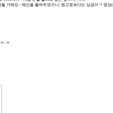
설될 거에요~ 예산을 올려두었으니; 원고료보다는 상금이ㅋ 영상(
ㅠ_ㅠ