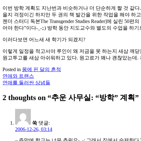
이번 방학 계획도 지난번과 비슷하거나 더 단순하게 짤 것 같다. 
을지 걱정이긴 하지만 두 권의 책 발간을 위한 작업을 해야 하고
젠더 스터디 독본The Transgender Studies Reader]
어야 한다”이다-_-;;) 방학 동안 지도교수와 별도의 수업을 하
이러다보면 어느새 새 학기가 되겠지?
이렇게 일정을 적고서야 루인이 왜 저금을 못 하는지 새삼 깨닫는
원고투고를 새삼 아쉬워하고 있다. 원고료가 꽤나 괜찮았는데. 흑
Posted in
몸에 핀 달의 흔적
연애와 트랜스
글
연애를 둘러싼 상념들
탐
2 thoughts on “
추운 사무실: “방학” 계획
”
색
쑥
댓글:
2006-12-26, 03:14
– 주말에 학교는 너무 추워요-_-; 그래서 집에서 숙제한다