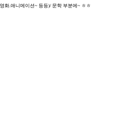
영화.애니메이션~ 등등)/ 문학 부분에~ ㅎㅎ