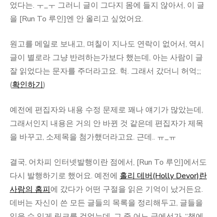
었다는. ㅜ_ㅜ 그러니 글이 그다지 몸에 들지 않아서, 이 글
을 [Run To 루인]엔 안 올리고 싶었어요.
원고를 메일로 보내고, 며칠이 지나도 연락이 없어서, 역시
글이 별로라 그냥 반려하는가보다 했는데, 아는 사람이 글
잘 읽었다는 문자를 주더라고요. 헉. 그래서 갔더니 허억;;;
(
확인하기
)
예전에 편집자와 내용 수정 문제로 꽤나 얘기가 많았는데,
그래서인지 내용은 거의 안 바뀐 것 같은데 편집자가 제목
을 바꾸고, 소제목을 첨가했더라고요. 근데.. ㅠ_ㅠ
결국, 어차피 인터넷발행이란 점에서, [Run To 루인]에서도
다시 발행하기로 했어요. 예전에
홀리 데버(Holly Devor)란
사람의 홈피
에 갔다가 어떤 구절을 읽은 기억이 났거든요.
데버는 자신이 쓴 모든 글들의 목록을 정리해두고, 글들을
읽을 수 있게 링크를 걸었는데, 그 중 어느 글에선가, “책에