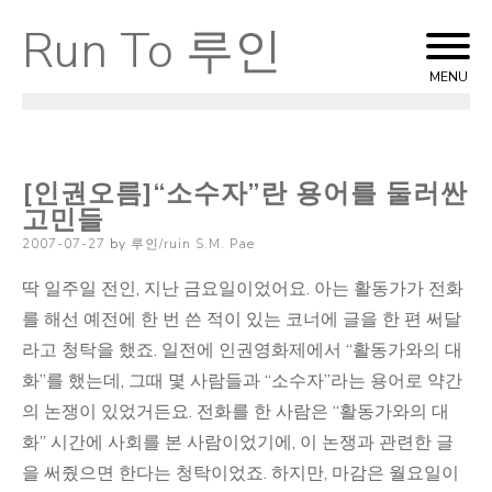
Run To 루인
Skip
to
MENU
content
[인권오름]“소수자”란 용어를 둘러싼
고민들
Posted
2007-07-27
by
루인/ruin S.M. Pae
on
딱 일주일 전인, 지난 금요일이었어요. 아는 활동가가 전화
를 해선 예전에 한 번 쓴 적이 있는 코너에 글을 한 편 써달
라고 청탁을 했죠. 일전에 인권영화제에서 “활동가와의 대
화”를 했는데, 그때 몇 사람들과 “소수자”라는 용어로 약간
의 논쟁이 있었거든요. 전화를 한 사람은 “활동가와의 대
화” 시간에 사회를 본 사람이었기에, 이 논쟁과 관련한 글
을 써줬으면 한다는 청탁이었죠. 하지만, 마감은 월요일이