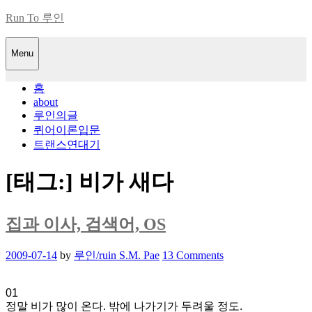
Skip
Run To 루인
to
content
Menu
홈
about
루인의글
퀴어이론입문
트랜스연대기
[태그:]
비가 새다
집과 이사, 검색어, OS
Posted
2009-07-14
by
루인/ruin S.M. Pae
13 Comments
on
01
정말 비가 많이 온다. 밖에 나가기가 두려울 정도.