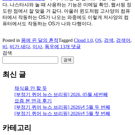
다. 나스타샤와 놀 때 사용하는 기능은 이메일 확인, 웹서핑 정
도란 점에서 잘 맞을 거 같다. 아울러 윈도처럼 고사양의 컴퓨
터에서 작동하는 OS가 나오는 와중에도 이렇게 저사양의 컴
퓨터에서도 작동하는 OS가 나와 다행이다.
Posted in
몸에 핀 달의 흔적
Tagged
Cloud 1.0
,
OS
,
검색
,
검색어
,
집
비
,
비가 새다
,
이사
,
폭우
에 13개 댓글
과
검색
이
검색
사,
검
최신 글
색
어,
채식을 안 할 듯
OS
[부정기 퀴어 뉴스 브리핑] 2026. 05월 세번째
요즘 본 연극 후기
[부정기 퀴어 뉴스 브리핑] 2026년 5월 두 번째
[부정기 퀴어 뉴스 브리핑] 2026년 5월 첫 번째
카테고리