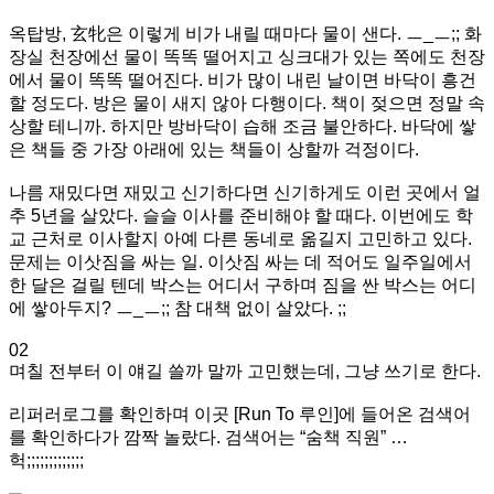
옥탑방, 玄牝은 이렇게 비가 내릴 때마다 물이 샌다. ㅡ_ㅡ;; 화
장실 천장에선 물이 똑똑 떨어지고 싱크대가 있는 쪽에도 천장
에서 물이 똑똑 떨어진다. 비가 많이 내린 날이면 바닥이 흥건
할 정도다. 방은 물이 새지 않아 다행이다. 책이 젖으면 정말 속
상할 테니까. 하지만 방바닥이 습해 조금 불안하다. 바닥에 쌓
은 책들 중 가장 아래에 있는 책들이 상할까 걱정이다.
나름 재밌다면 재밌고 신기하다면 신기하게도 이런 곳에서 얼
추 5년을 살았다. 슬슬 이사를 준비해야 할 때다. 이번에도 학
교 근처로 이사할지 아예 다른 동네로 옮길지 고민하고 있다.
문제는 이삿짐을 싸는 일. 이삿짐 싸는 데 적어도 일주일에서
한 달은 걸릴 텐데 박스는 어디서 구하며 짐을 싼 박스는 어디
에 쌓아두지? ㅡ_ㅡ;; 참 대책 없이 살았다. ;;
02
며칠 전부터 이 얘길 쓸까 말까 고민했는데, 그냥 쓰기로 한다.
리퍼러로그를 확인하며 이곳 [Run To 루인]에 들어온 검색어
를 확인하다가 깜짝 놀랐다. 검색어는 “숨책 직원” …
헉;;;;;;;;;;;;;