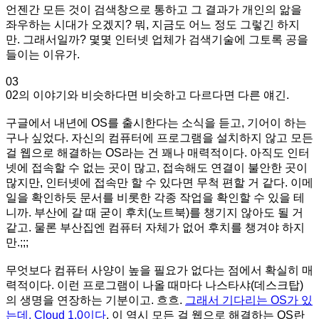
언젠간 모든 것이 검색창으로 통하고 그 결과가 개인의 앎을
좌우하는 시대가 오겠지? 뭐, 지금도 어느 정도 그렇긴 하지
만. 그래서일까? 몇몇 인터넷 업체가 검색기술에 그토록 공을
들이는 이유가.
03
02의 이야기와 비슷하다면 비슷하고 다르다면 다른 얘긴.
구글에서 내년에 OS를 출시한다는 소식을 듣고, 기어이 하는
구나 싶었다. 자신의 컴퓨터에 프로그램을 설치하지 않고 모든
걸 웹으로 해결하는 OS라는 건 꽤나 매력적이다. 아직도 인터
넷에 접속할 수 없는 곳이 많고, 접속해도 연결이 불안한 곳이
많지만, 인터넷에 접속만 할 수 있다면 무척 편할 거 같다. 이메
일을 확인하듯 문서를 비롯한 각종 작업을 확인할 수 있을 테
니까. 부산에 갈 때 굳이 후치(노트북)를 챙기지 않아도 될 거
같고. 물론 부산집엔 컴퓨터 자체가 없어 후치를 챙겨야 하지
만.;;;
무엇보다 컴퓨터 사양이 높을 필요가 없다는 점에서 확실히 매
력적이다. 이런 프로그램이 나올 때마다 나스타샤(데스크탑)
의 생명을 연장하는 기분이고. 흐흐.
그래서 기다리는 OS가 있
는데, Cloud 1.0이다
. 이 역시 모든 걸 웹으로 해결하는 OS란