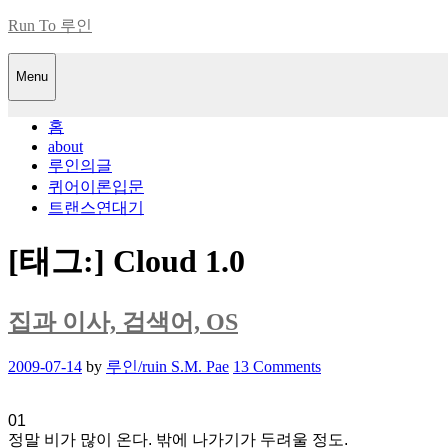
Skip
Run To 루인
to
content
Menu
홈
about
루인의글
퀴어이론입문
트랜스연대기
[태그:]
Cloud 1.0
집과 이사, 검색어, OS
Posted
2009-07-14
by
루인/ruin S.M. Pae
13 Comments
on
01
정말 비가 많이 온다. 밖에 나가기가 두려울 정도.