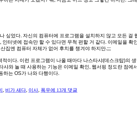
나 싶었다. 자신의 컴퓨터에 프로그램을 설치하지 않고 모든 걸 
, 인터넷에 접속만 할 수 있다면 무척 편할 거 같다. 이메일을 확
부산집엔 컴퓨터 자체가 없어 후치를 챙겨야 하지만.;;;
력적이다. 이런 프로그램이 나올 때마다 나스타샤(데스크탑)의 생
나스타샤와 놀 때 사용하는 기능은 이메일 확인, 웹서핑 정도란 점에
하는 OS가 나와 다행이다.
집
비
,
비가 새다
,
이사
,
폭우
에 13개 댓글
과
이
사,
검
색
어,
OS