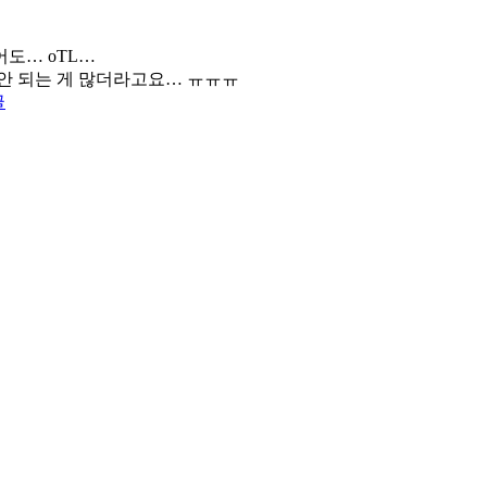
어도… oTL…
 안 되는 게 많더라고요… ㅠㅠㅠ
글