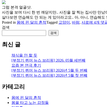
그럼 본격 얼굴샷.
사진을 보며 다시 한 번 깨닫지만.. 사진을 잘 찍는 집사만 만났
살다보면 연습해도 안 되는 게 있더라고요.. 아, 아니, 연습해도
[고
Posted in
몸에 핀 달의 흔적
Tagged
고양이
,
바람
,
샤로
에 4개 댓
양
검색
이]
검색
바
람
최신 글
의
근
채식을 안 할 듯
황
[부정기 퀴어 뉴스 브리핑] 2026. 05월 세번째
요즘 본 연극 후기
[부정기 퀴어 뉴스 브리핑] 2026년 5월 두 번째
[부정기 퀴어 뉴스 브리핑] 2026년 5월 첫 번째
카테고리
몸에 핀 달의 흔적
몸을 타고 노는 감정들