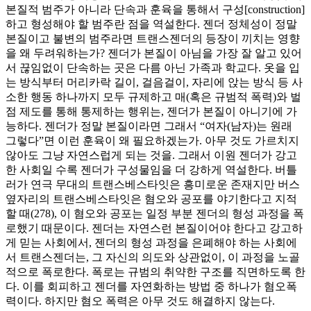
본질적 범주가 아니라 단속과 훈육을 통해서 구성[construction]
하고 형성해야 할 범주란 점을 역설한다. 젠더 정체성이 정말
본질이고 불변의 범주라면 트랜스젠더의 등장이 끼치는 영향
을 왜 두려워하는가? 젠더가 본질이 아님을 가장 잘 알고 있어
서 끊임없이 단속하는 곳은 다름 아닌 가족과 학교다. 옷을 입
는 방식부터 머리카락 길이, 걸음걸이, 자리에 앉는 방식 등 사
소한 행동 하나까지 모두 규제하고 매(혹은 규범적 폭력)와 벌
점 제도를 통해 통제하는 행위는, 젠더가 본질이 아니기에 가
능하다. 젠더가 정말 본질이라면 그래서 “여자(남자)는 원래
그렇다”면 이런 훈육이 왜 필요하겠는가. 아무 것도 가르치지
않아도 그냥 자연스럽게 되는 것을. 그래서 이원 젠더가 강고
한 사회일 수록 젠더가 구성물임을 더 강하게 역설한다. 버틀
러가 연극 무대의 트랜스베스타잇은 흥미로운 존재지만 버스
옆자리의 트랜스베스타잇은 혐오와 공포를 야기한다고 지적
할 때(278), 이 혐오와 공포는 일정 부분 젠더의 형성 과정을 폭
로했기 때문이다. 젠더는 자연스런 본질이어야 한다고 강고하
게 믿는 사회에서, 젠더의 형성 과정을 은폐해야 하는 사회에
서 트랜스젠더는, 그 자신의 의도와 상관없이, 이 과정을 노골
적으로 폭로한다. 폭로는 규범의 취약한 구조를 직면하도록 한
다. 이를 회피하고 젠더를 자연화하는 방법 중 하나가 혐오폭
력이다. 하지만 혐오 폭력은 아무 것도 해결하지 않는다.