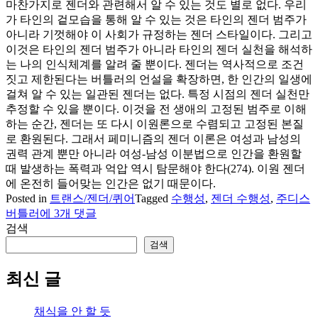
마찬가지로 젠더와 관련해서 알 수 있는 것도 별로 없다. 우리
가 타인의 겉모습을 통해 알 수 있는 것은 타인의 젠더 범주가
아니라 기껏해야 이 사회가 규정하는 젠더 스타일이다. 그리고
이것은 타인의 젠더 범주가 아니라 타인의 젠더 실천을 해석하
는 나의 인식체계를 알려 줄 뿐이다. 젠더는 역사적으로 조건
짓고 제한된다는 버틀러의 언설을 확장하면, 한 인간의 일생에
걸쳐 알 수 있는 일관된 젠더는 없다. 특정 시점의 젠더 실천만
추정할 수 있을 뿐이다. 이것을 전 생애의 고정된 범주로 이해
하는 순간, 젠더는 또 다시 이원론으로 수렴되고 고정된 본질
로 환원된다. 그래서 페미니즘의 젠더 이론은 여성과 남성의
권력 관계 뿐만 아니라 여성-남성 이분법으로 인간을 환원할
때 발생하는 폭력과 억압 역시 탐문해야 한다(274). 이원 젠더
에 온전히 들어맞는 인간은 없기 때문이다.
Posted in
트랜스/젠더/퀴어
Tagged
수행성
,
젠더 수행성
,
주디스
버
버틀러
에 3개 댓글
틀
검색
러
검색
Judith
Butler
최신 글
의
젠
채식을 안 할 듯
더