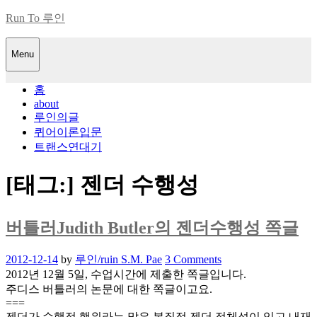
Skip
Run To 루인
to
content
Menu
홈
about
루인의글
퀴어이론입문
트랜스연대기
[태그:]
젠더 수행성
버틀러Judith Butler의 젠더수행성 쪽글
Posted
2012-12-14
by
루인/ruin S.M. Pae
3 Comments
on
2012년 12월 5일, 수업시간에 제출한 쪽글입니다.
주디스 버틀러의 논문에 대한 쪽글이고요.
===
젠더가 수행적 행위라는 말은 본질적 젠더 정체성이 있고 내재