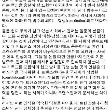
하는 핵심을 충분히 잘 표현하며 외화함이 아니라 반복 실천을
통해, 마치 몸에 붙어 있는 것처럼 행함이다. 젠더 범주는 타고
나는 것이 아니라 반복 행위의 효과다. 따라서 역사적 사회적
맥락에 따라 젠더 범주의 의미는 형성[constitution]되고 변화한
다.
물론 현재 우리가 살고 있는 사회에서 젠더는 일종의 본질이
다. 모든 사람은 당연히 여성-남성으로 태어나고 이렇게 평생
살아가는 것이 당연하다고 인식된다. 젠더를 사회적 변수로 얘
기할 때 비트랜스 여성-남성만 얘기해도 충분하다고 여긴다.
트랜스젠더를 비롯하여 비규범적으로 젠더를 실천하는 사람
은 예외 현상이다. ‘그들’을 논할 때만 언급하지 인간의 기본
범주로, 젠더 자체를 재사유할 밑절미로 인식하지 않는다. 보
수 기독교를 포함하여 혐오 발화를 규범 삼는 곳의 언설은 이
런 인식을 극대화한다. 트랜스젠더는 한국사회의 적법한
[constitutional] 시민이 아니라 불법 ‘인간’이며 언제나 추방되어
야 할 존재다. 트랜스젠더의 등장은 청소년의 젠더 정체성 형
성에 혼란을 야기할 뿐이다. 트랜스젠더를 문제 삼고 혐오 폭
력을 당연시 하는 사회가 아니라 트랜스젠더가 문제라는 식이
다.
하지만 이런 인식은 익숙한 역설을 야기한다. 트랜스젠더가 청
소년의 젠더 정체성에 혼란을 야기한다는 언설은 젠더 범주가