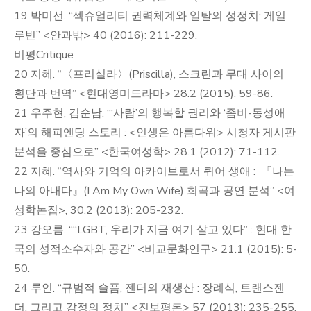
19 박미선. “섹슈얼리티 권력체계와 일탈의 성정치: 게일
루빈” <안과밖> 40 (2016): 211-229.
비평Critique
20 지혜. “〈프리실라〉(Priscilla), 스크린과 무대 사이의
횡단과 번역” <현대영미드라마> 28.2 (2015): 59-86.
21 우주현, 김순남. “‘사람’의 행복할 권리와 ‘좀비-동성애
자’의 해피엔딩 스토리 : <인생은 아름다워> 시청자 게시판
분석을 중심으로” <한국여성학> 28.1 (2012): 71-112.
22 지혜. “역사와 기억의 아카이브로서 퀴어 생애 : 『나는
나의 아내다』(I Am My Own Wife) 희곡과 공연 분석” <여
성학논집>, 30.2 (2013): 205-232.
23 강오름. ““LGBT, 우리가 지금 여기 살고 있다” : 현대 한
국의 성적소수자와 공간” <비교문화연구> 21.1 (2015): 5-
50.
24 루인. “규범적 슬픔, 젠더의 재생산 : 장례식, 트랜스젠
더, 그리고 감정의 정치” <진보평론> 57 (2013): 235-255.