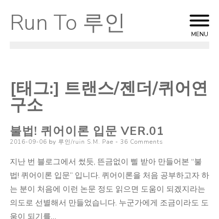
Run To 루인
Skip
to
MENU
content
[태그:]
트랜스/젠더/퀴어연
구소
불법! 퀴어이론 입문 VER.01
Posted
2016-09-06
by
루인/ruin S.M. Pae
36 Comments
on
지난 번 블로그에서 썼듯, 뜬금없이 삘 받아 만들어본 “불
법! 퀴어이론 입문” 입니다. 퀴어이론을 처음 공부하고자 하
는 분이 처음에 이런 논문 정도 읽으면 도움이 되겠지라는
의도로 선별해서 만들었습니다. 누군가에게 조금이라도 도
움이 되기를…