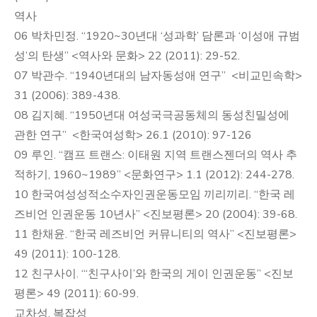
역사
06 박차민정. “1920~30년대 ‘성과학’ 담론과 ‘이성애 규범
성’의 탄생” <역사와 문화> 22 (2011): 29-52.
07 박관수. “1940년대의 남자동성애 연구” <비교민속학>
31 (2006): 389-438.
08 김지혜. “1950년대 여성국극공동체의 동성친밀성에
관한 연구” <한국여성학> 26.1 (2010): 97-126
09 루인. “캠프 트랜스: 이태원 지역 트랜스젠더의 역사 추
적하기, 1960~1989” <문화연구> 1.1 (2012): 244-278.
10 한국여성성적소수자인권운동모임 끼리끼리. “한국 레
즈비언 인권운동 10년사” <진보평론> 20 (2004): 39-68.
11 한채윤. “한국 레즈비언 커뮤니티의 역사” <진보평론>
49 (2011): 100-128.
12 친구사이. “‘친구사이’와 한국의 게이 인권운동” <진보
평론> 49 (2011): 60-99.
교차성, 복잡성