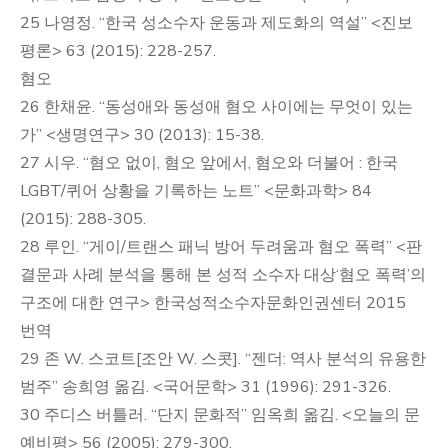
25 나영정. “한국 성소수자 운동과 제도화의 역설” <진보
평론> 63 (2015): 228-257.
혐오
26 한채윤. “동성애와 동성애 혐오 사이에는 무엇이 있는
가” <생명연구> 30 (2013): 15-38.
27 시우. “혐오 없이, 혐오 앞에서, 혐오와 더불어 : 한국
LGBT/퀴어 상황을 기록하는 노트” <문화과학> 84
(2015): 288-305.
28 루인. “게이/트랜스 패닉 방어 두려움과 혐오 폭력” <판
결문과 사례 분석을 통해 본 성적 소수자 대상‘혐오 폭력’의
구조에 대한 연구> 한국성적소수자문화인권센터 2015
번역
29 존 W. 스코트[조안 W. 스콧]. “젠더: 역사 분석의 유용한
범주” 송희영 옮김. <국어문학> 31 (1996): 291-326.
30 주디스 버틀러. “단지 문화적” 임옥희 옮김. <오늘의 문
예비평> 56 (2005): 279-300.