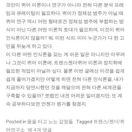
것만이 퀴어 이론이나 연구가 아니라 전혀 다른 분석 프레
임과 큐레이팅이 필요하다. 퀴어가 정체성 범주가 아닐 때
퀴어 연구 역시 어떤 형태로건 정체성 범주에 부합하는 방
식이 아닌 다른 어떤 이론적 토대가 필요하며, 이것이 퀴어
인식론이지 않을까? 뭐, 이런 식의, 이미 누군가가 다 한 고
민을 뒤늦게 하고 있다.
이 다른 어떤 인식론을 갖는 게 쉬운 일은 아니지만 아무려
나 그것이 퀴어 이론에, 트랜스젠더퀴어 이론과 정치학에
필요한 작업이 아닐까 싶다. 물론 이번 글에선 이것을 쉽게
쉽게 풀어가겠지만 어떻게 하면 전혀 다른 인식론을, 내가
지금까지 당연시했던 것을 깨달으며 전혀 다른 세계관을
구축할 수 있을까? 쪼렙인 내겐 어려운 일이겠지만, 또 계
속 공부하다보면 언젠가 뭔가를 찾겠지.
Posted in
몸을 타고 노는 감정들
Tagged
트랜스/젠더/퀴
퀴
어연구소
에 4개 댓글