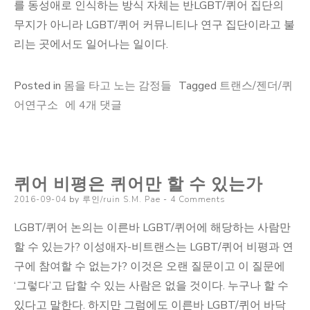
를 동성애로 인식하는 방식 자체는 반LGBT/퀴어 집단의
무지가 아니라 LGBT/퀴어 커뮤니티나 연구 집단이라고 불
리는 곳에서도 일어나는 일이다.
Posted in
몸을 타고 노는 감정들
Tagged
트랜스/젠더/퀴
‘그
어연구소
에 4개 댓글
래
나
퀴
퀴어 비평은 퀴어만 할 수 있는가
어
Posted
2016-09-04
다’의
by
루인/ruin S.M. Pae
4 Comments
on
의
LGBT/퀴어 논의는 이른바 LGBT/퀴어에 해당하는 사람만
미
할 수 있는가? 이성애자-비트랜스는 LGBT/퀴어 비평과 연
탐
구에 참여할 수 없는가? 이것은 오랜 질문이고 이 질문에
문
‘그렇다’고 답할 수 있는 사람은 없을 것이다. 누구나 할 수
있다고 말한다. 하지만 그럼에도 이른바 LGBT/퀴어 바닥