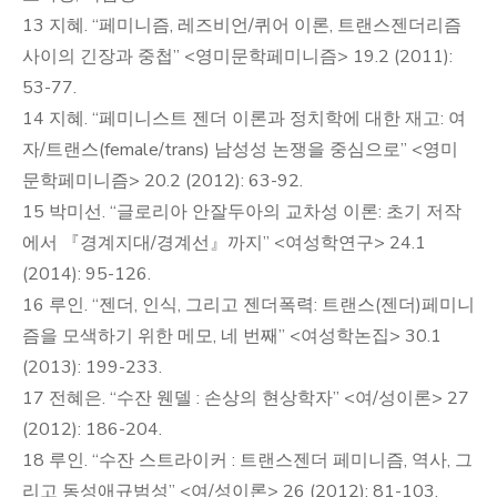
13 지혜. “페미니즘, 레즈비언/퀴어 이론, 트랜스젠더리즘
사이의 긴장과 중첩” <영미문학페미니즘> 19.2 (2011):
53-77.
14 지혜. “페미니스트 젠더 이론과 정치학에 대한 재고: 여
자/트랜스(female/trans) 남성성 논쟁을 중심으로” <영미
문학페미니즘> 20.2 (2012): 63-92.
15 박미선. “글로리아 안잘두아의 교차성 이론: 초기 저작
에서 『경계지대/경계선』까지” <여성학연구> 24.1
(2014): 95-126.
16 루인. “젠더, 인식, 그리고 젠더폭력: 트랜스(젠더)페미니
즘을 모색하기 위한 메모, 네 번째” <여성학논집> 30.1
(2013): 199-233.
17 전혜은. “수잔 웬델 : 손상의 현상학자” <여/성이론> 27
(2012): 186-204.
18 루인. “수잔 스트라이커 : 트랜스젠더 페미니즘, 역사, 그
리고 동성애규범성” <여/성이론> 26 (2012): 81-103.