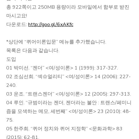
총 922쪽이고 250MB 용량이라 모바일에서 함부로 받진
마시고요!
다운로드:
http://goo.gl/6xAKfc
*상단에 “퀴어이론입문” 메뉴를 추가했습니다.
목록은 다음과 같습니다.
도입
01 박미선. “젠더” <여/성이론> 1 (1999): 317-327.
02 조심선희. “섹슈얼리티” <여/성이론> 14 (2006): 227-
240.
03 운조. “트랜스젠더” <여/성이론> 12 (2005): 297-313.
04 루인. “규범이라는 젠더, 젠더라는 불안 : 트랜스/페미니
즘을 모색하는 메모, 세번째” <여/성이론> 23 (2010): 48-
75.
05 한주희. “퀴어 정치와 퀴어 지정학” <문화과학> 83
(2015): 62-81.