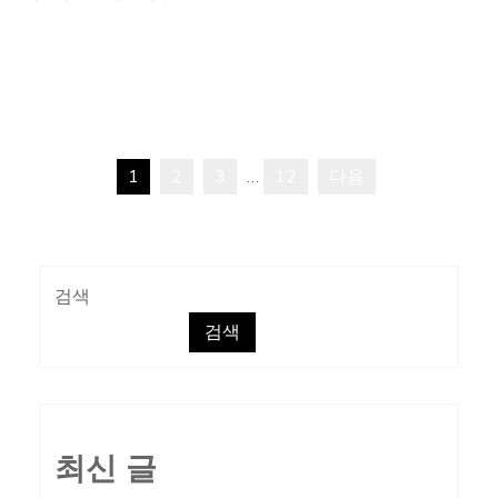
어
비
평
은
퀴
1
2
3
…
12
다음
어
글
만
페
할
수
이
검색
있
검색
는
지
가
매
김
최신 글