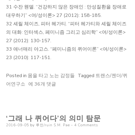
31 수잔 웬델. “건강하지 않은 장애인 : 만성질환을 장애로
대우하기” <여/성이론> 27 (2012): 158-185.
32 셰릴 체이즈, 피터 헤가티. “피터 헤가티와 셰릴 체이즈
의 대화: 인터섹스, 페미니즘 그리고 심리학” <여/성이론>
27 (2012): 130-157.
33 애너매리 야고스. “페미니즘의 퀴어이론” <여/성이론>
23 (2010): 117-151.
Posted in
몸을 타고 노는 감정들
Tagged
트랜스/젠더/퀴
불
어연구소
에 36개 댓글
법!
퀴
어
‘그래 나 퀴어다’의 의미 탐문
이
Posted
2016-09-05
론
by
루인/ruin S.M. Pae
4 Comments
on
입