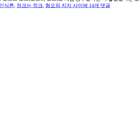
두
인식론
,
정크는 정크
,
혐오와 지지 사이
에 14개 댓글
서
없
는
잡
담