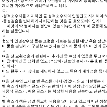
어쨌거나 <정크>는 게이가 주인공이니 퀴어락에 등록해야 할까?
계시면 퀴어락으로 버려주세요… 히히.
ㄷ.
-성적소수자를 지지하면 곧 성적소수자의 입양권도 지지해야 
-동성결혼을 반대하거나 비판하는 것은 곧 호모포비아인가?
… 이것이 딱 떨어지는 정답이 있는 이슈인가요? 퀴어 공동체 
하는 질문입니다.
ㄹ.
혐오와 인권감수성 돋는 표현을 가르는 분명한 대답 혹은 정답이
이 둘을 분명하게 구분할 수 있다는 인식에 문제의식이 있어 공
ㅁ
며칠 전 교황선출과 관련해서 추기경 중 여성이 없음을 두고 M
이 참여하면 곧 성차별 없고 (적당히) 진보인 걸까? 다른 한편
안 하지?
어느 한두 가지 잣대로 재단하지 않고 그 특유의 폐쇄성을 좀 
ㅂ.
며칠 전 수업 교제로 벨 훅스를 (다시)읽었다. 읽고 좌절했는데
벨 훅스의 대중적 글쓰기와 관련해서 지혜 선생님의 깔끔한 요약
대중적 글쓰기, 쉬운 글쓰기는 복잡한 내용을 단순하고 단편적
ㅅ.
벨 훅스의 책은 정말 중요한 내용을 많이 담고 있고 빼어난 성찰
로 페미니즘을 공부해서 이러는 건 아니고.. 흠.. 흠.. ;;; 