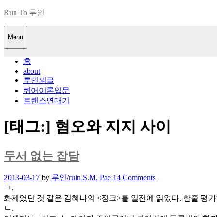
Skip
Run To 루인
to
content
Menu
홈
about
루인의글
퀴어이론입문
트랜스연대기
[태그:]
혐오와 지지 사이
두서 없는 잡담
Posted
2013-03-17
by
루인/ruin S.M. Pae
14 Comments
on
ㄱ.
화제였던 것 같은 김혜나의 <정크>를 일전에 읽었다. 한줄 평가
ㄴ.