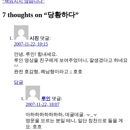
“책임지지 않습니다”
탐
7 thoughts on “
당황하다
”
색
시진
댓글:
2007-11-22, 10:15
안녕, 루인! 힘내세요.
루인 영상을 친구에게 보여주었더니, 잘생겼다고 하네요
^^
완전 호감형, 쾌남형이라고 ;; 호호
답글
루인
댓글:
2007-11-22, 18:07
아하하하하하하하, 데굴데굴. ㅜ_ㅜ
영문을 모르는 분일 테니, 일단 칭찬으로 들을 게
요. 흐흐