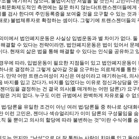
를 얘기하지 않으며, 불법이지만 처벌을 할 것인지 고민이다는 말
사회문화제도적인 측면에는 질문 하지 않는다(트랜스젠더들에게 
나이를 검사 한다며 주민등록증을 보여줄 것을 요구할 수 있는 것과
대로) 불법체류자로 확정하는 셈이다. 그렇기에 트랜스젠더들의 
 의미에서 법안폐지운동은 사실상 입법운동과 별 차이가 없다. 둘
 해결할 수 있다는 전략이라면, 법안폐지운동은 법이 있어서 문제
다. 현재의 삶은 법을 통해 해결할 수 있다는 인식을 공유하고
경우에 따라, 입법운동이 필요한 지점들이 있고 법안폐지운동이 
중 하나로 결정하고 그렇게 살아갈 것을 요구하는 의료체계를 통한 
다. 만약 어떤 트랜스여성이 자신은 여성이라고 얘기하는데, 의사
 바지를 입고 갔다가, 바지를 입었다는 이유로 정신과상담을 연
랜스젠더임을 결정하는 건 결국 의사(를 매개하는 어떤 담론)가 
은 거의 없다. 누구도 이런 규범에서 완벽하게 자유로울 수 없으
 법/담론을 유일한 조건이 아닌 여러 법/담론들 중 하나로 상대
 이런 고민은, 젠더나 섹슈얼리티가 이미 담론의 구성물임을 숨긴
오직 둘 뿐이고 의사의 할당에 따라 불변하는 것”이란 수식어를 
도는 없지만, “남성”으로 더 잘 통하는 사람이 치마를 입고 돌아