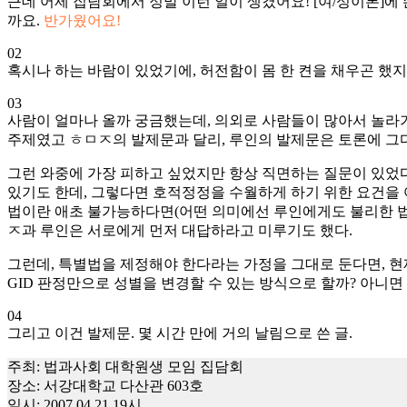
근데 어제 집담회에서 정말 이런 일이 생겼어요! [여/성이론]에
까요.
반가웠어요!
02
혹시나 하는 바람이 있었기에, 허전함이 몸 한 켠을 채우곤 했지
03
사람이 얼마나 올까 궁금했는데, 의외로 사람들이 많아서 놀라기
주제였고 ㅎㅁㅈ의 발제문과 달리, 루인의 발제문은 토론에 그다지
그런 와중에 가장 피하고 싶었지만 항상 직면하는 질문이 있었다
있기도 한데, 그렇다면 호적정정을 수월하게 하기 위한 요건을 
법이란 애초 불가능하다면(어떤 의미에선 루인에게도 불리한 법인
ㅈ과 루인은 서로에게 먼저 대답하라고 미루기도 했다.
그런데, 특별법을 제정해야 한다라는 가정을 그대로 둔다면, 현
GID 판정만으로 성별을 변경할 수 있는 방식으로 할까? 아니면
04
그리고 이건 발제문. 몇 시간 만에 거의 날림으로 쓴 글.
주최: 법과사회 대학원생 모임 집담회
장소: 서강대학교 다산관 603호
일시: 2007.04.21.19시