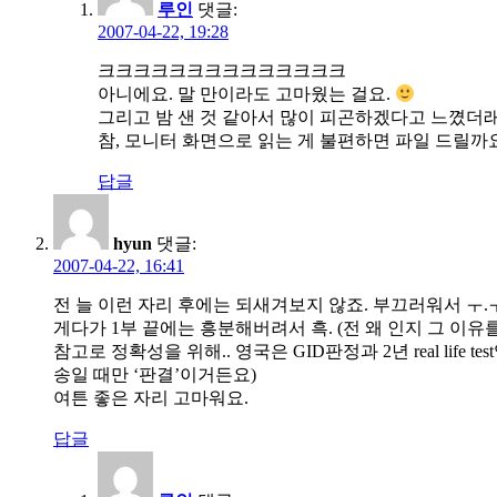
루인
댓글:
2007-04-22, 19:28
크크크크크크크크크크크크크크
아니에요. 말 만이라도 고마웠는 걸요.
그리고 밤 샌 것 같아서 많이 피곤하겠다고 느꼈더래
참, 모니터 화면으로 읽는 게 불편하면 파일 드릴까
답글
hyun
댓글:
2007-04-22, 16:41
전 늘 이런 자리 후에는 되새겨보지 않죠. 부끄러워서 ㅜ.
게다가 1부 끝에는 흥분해버려서 흑. (전 왜 인지 그 이
참고로 정확성을 위해.. 영국은 GID판정과 2년 real li
송일 때만 ‘판결’이거든요)
여튼 좋은 자리 고마워요.
답글