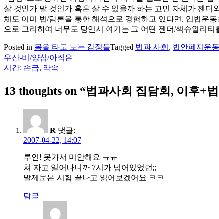
살 것인가 말 것인가 혹은 살 수 있을까 하는 고민 자체가 젠
체도 이미 법/담론을 통한 해석으로 경험하고 있다면, 입법운동
으로 그리하여 너무도 당연시 여기는 그 어떤 젠더/섹슈얼리티를 
Posted in
몸을 타고 노는 감정들
Tagged
법과 사회
,
법안폐지운
우산-비/양심/아직은
글
시간: 손금, 약속
탐
13 thoughts on “
법과사회 집담회, 이후+
색
R
댓글:
2007-04-22, 14:07
루인! 못가서 미안해요 ㅠㅠ
쳐 자고 일어나니까 7시가 넘어있었던;;
발제문은 시험 끝나고 읽어보겠어요 ㅋㅋ
답글