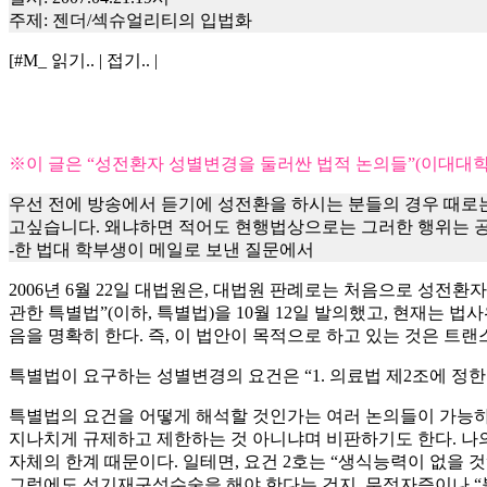
주제: 젠더/섹슈얼리티의 입법화
[#M_ 읽기.. | 접기.. |
※이 글은 “성전환자 성별변경을 둘러싼 법적 논의들”(이대대학원신문
우선 전에 방송에서 듣기에 성전환을 하시는 분들의 경우 때로
고싶습니다. 왜냐하면 적어도 현행법상으로는 그러한 행위는 공
-한 법대 학부생이 메일로 보낸 질문에서
2006년 6월 22일 대법원은, 대법원 판례로는 처음으로 성전환
관한 특별법”(이하, 특별법)을 10월 12일 발의했고, 현재는
음을 명확히 한다. 즉, 이 법안이 목적으로 하고 있는 것은 트
특별법이 요구하는 성별변경의 요건은 “1. 의료법 제2조에 정한 의
특별법의 요건을 어떻게 해석할 것인가는 여러 논의들이 가능하다
지나치게 규제하고 제한하는 것 아니냐며 비판하기도 한다. 나의
자체의 한계 때문이다. 일테면, 요건 2호는 “생식능력이 없을
그럼에도 성기재구성수술을 해야 한다는 건지, 무정자증이나 “불