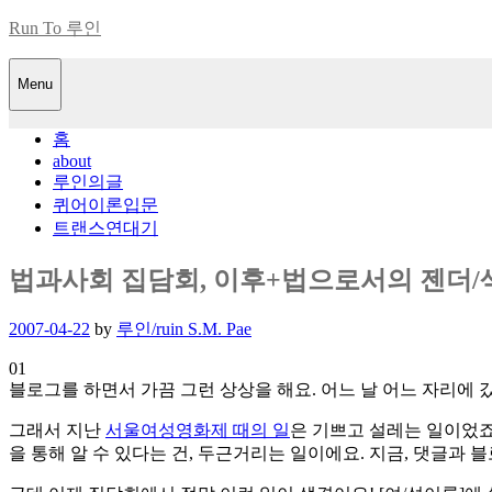
Skip
Run To 루인
to
content
Menu
홈
about
루인의글
퀴어이론입문
트랜스연대기
법과사회 집담회, 이후+법으로서의 젠더
Posted
2007-04-22
by
루인/ruin S.M. Pae
on
01
블로그를 하면서 가끔 그런 상상을 해요. 어느 날 어느 자리에 갔
그래서 지난
서울여성영화제 때의 일
은 기쁘고 설레는 일이었죠
을 통해 알 수 있다는 건, 두근거리는 일이에요. 지금, 댓글과