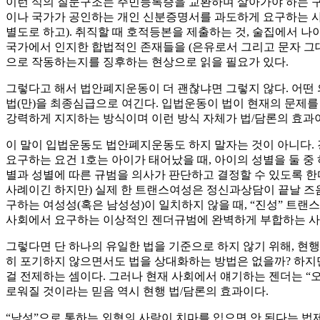
이런 식의 질문구조는 주민등록증을 교환하며 살아가야 하는 구조
이나 국가가 공인하는 개인 신분증명서를 과도하게 요구하는 
별도로 하고). 취직할 때 호적등본을 제출하는 것, 술집에서 
국가에서 인지한 합법적인 존재들을 (은유로서 그리고 문자 그
으로 작동하는지를 징후하는 현상으로 읽을 필요가 있다.
그렇다고 해서 법안폐지운동이 더 괜찮냐면 그렇지 않다. 어떤
법(만)을 최종심급으로 여긴다. 입법운동이 법이 현재의 문제를
강력하게 지지하는 방식이며 이런 방식 자체가 법/담론의 효과이
이 말이 입법운동도 법안폐지운동도 하지 말자는 것이 아니다. 
요구하는 요건 1호는 아이가 태어났을 때, 아이의 성별을 둘 
별과 성별에 따른 규범을 의사가 판단하고 결정할 수 있도록 한
사례이긴 하지만) 실제 한 트랜스여성은 정신과상담이 끝날 즈음
구하는 여성성(혹은 남성성)이 일치하지 않을 때, “진성” 트
사회에서 요구하는 이상적인 젠더규범에 완벽하게 부합하는 사람
그렇다면 단 하나의 유일한 법을 기준으로 하지 않기 위해, 현행
히 포기하지 않으면서도 법을 상대화하는 방법은 없을까? 하지만
걸 전제하는 셈이다. 그러나 현재 사회에서 얘기하는 젠더는 “
로워질 것이라는 믿음 역시 현행 법/담론의 효과이다.
“남성”으로 통하는 외형의 사람이 치마를 입으면 안 된다는 법제