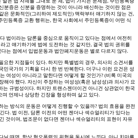
은 법 자체를 그대로 둔 체, 법이 가지는 문제점, 주민등록증
신분증은 신분을 증명하는 것이 아니라 배신하는 것이란 점은
 같은 문화적인(그리하여 제도적인) 맥락부터 얘기하지 않는 건,
주민등록증 교환 행위는, 한국 사회에서 주민등록증이 어떤 식
 다 법이라는 담론을 중심으로 움직이고 있다는 점에서 여전히
라고 얘기하기에 법에 도전하는 것 같지만, 결국 법의 권위를
 있다는 점에서 입법운동과 법안폐지운동은 별로 다르지 않다.
필요한 지점들이 있다. 하지만 특별법의 경우, 의사의 소견서를
국민국가의 기획을 다시 한 번 반복한다. 더구나 이런 요건은 성
는 여성이 아니라고 말한다면 어떻게 할 것인가? (비록 미국의
장해야 했다. 자신이 주장하는 여성성(혹은 남성성)과 의사가 요
요구하는 규범성이다. 하지만 트랜스젠더이건 아니건 상관없이 한국
며 언제나 상당한 긴장을 형성하며 살고 있다.
화하는 방식의 운동은 어떻게 진행할 수 있을까? 법의 효용을 완전
다. 법 이전, 담론 이전의 어떤 젠더나 섹슈얼리티가 있다는
숨긴 것이며, 법조문이 없다면 젠더나 섹슈얼리티의 표현이 자유
다닐 때면, 항상 혐오폭력의 위협을 동시에 느낀다. 아니 치마를