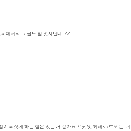
홈피에서의 그 글도 참 멋지던데.. ^^
 죄짓게 하는 힘은 있는 거 같아요. / ‘낫 옛 헤테로/호모’는 ‘저