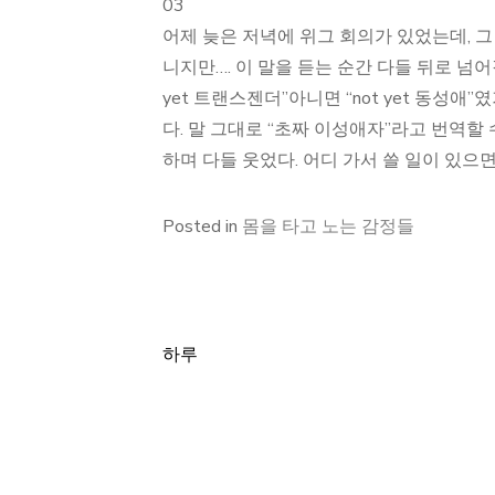
03
어제 늦은 저녁에 위그 회의가 있었는데, 그 와중
니지만…. 이 말을 듣는 순간 다들 뒤로 넘어
yet 트랜스젠더”아니면 “not yet 동성애”였
다. 말 그대로 “초짜 이성애자”라고 번역할 
하며 다들 웃었다. 어디 가서 쓸 일이 있으면
Posted in
몸을 타고 노는 감정들
하루
글
탐
색