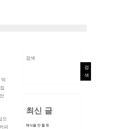
검색
검
색
 억
뒤집
 안
최신 글
잡으
채식을 안 할 듯
 커피