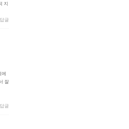
적 지
답글
제에
서 잘
답글