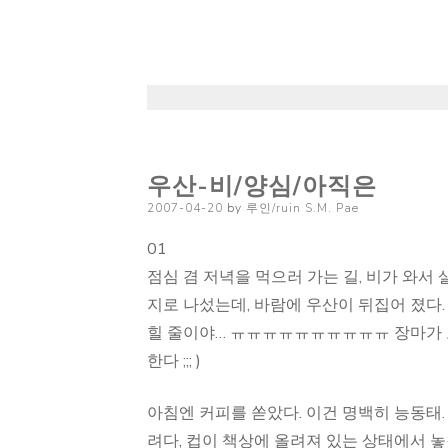
우산-비/양심/아직은
Posted
2007-04-20
by
루인/ruin S.M. Pae
on
01
점심 겸 저녁을 먹으러 가는 길, 비가 와서 
지로 나섰는데, 바람에 우산이 뒤집어 졌다.
힐 줄이야… ㅠㅠㅠㅠㅠㅠㅠㅠㅠㅠ 장마가 오
한다 ;;; )
아침엔 커피를 쏟았다. 이건 명백히 능동태.
려다, 컵이 책상에 올려져 있는 상태에서 놓쳤는