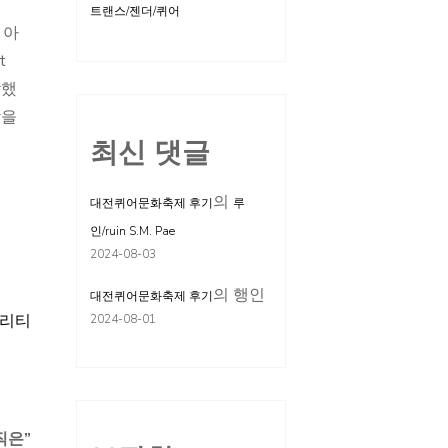
트랜스/젠더/퀴어
 아
t
작했
담을
최신 댓글
의
대전퀴어문화축제 후기
루
인/ruin S.M. Pae
2024-08-03
의
행인
대전퀴어문화축제 후기
얼리티
2024-08-01
직은
”