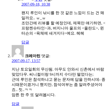
2007-09-18, 10:38
왠지 루인이 낚시를 한 것 같은 느낌이 드는 건 왜
일까요.. ㅠ_ㅠ
조만간에 리뷰를 할 예정인데, 제목만 얘기하면, <
프랑켄슈타인>과, 버지니아 울프의 <올란도>, 윈
터슨의 <육체에 새겨지다>예요. 헤헤
답글
크레아틴
댓글:
2007-09-17, 13:57
지난 토요일회의 무산됨. 아무도 안와서 신촌에서 바람
맞았다우. 씨니컬이랑 9시까지 수다만 떨었다는;
근데 루인은 참석하냐고 묻는 문자에 답을 안하시데- 종
시때문이겠거니 했지만, 참석여부는 좀 알려주셨어야
죠.. 칫..ㅋㅋ
암튼 한 주 또 달려봅시다.
답글