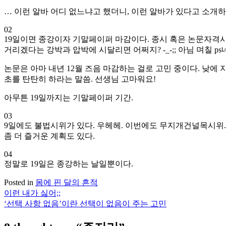
… 이런 알바 어디 없느냐고 했더니, 이런 알바가 있다고 소개하는 
02
19일이면 종강이자 기말페이퍼 마감이다. 종시 혹은 논문자격시험
거리겠다는 강박과 압박에 시달리면 어쩌지? -_-;; 아님 며칠 
논문은 아마 내년 12월 즈음 마감하는 걸로 고민 중이다. 낮에
초를 탄탄히 하라는 말씀. 선생님 고마워요!
아무튼 19일까지는 기말페이퍼 기간.
03
9일에도 불법시위가 있다. 우헤헤. 이번에도 무지개건널목시위.
좀 더 즐거운 계획도 있다.
04
정말로 19일은 종강하는 날일뿐이다.
Posted in
몸에 핀 달의 흔적
이런 내가 싫어;;
글
‘선택 사항 없음’이란 선택이 없음이 주는 고민
탐