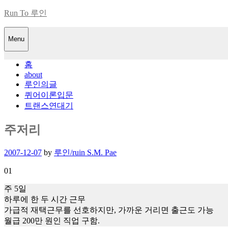
Skip
Run To 루인
to
content
Menu
홈
about
루인의글
퀴어이론입문
트랜스연대기
주저리
Posted
2007-12-07
by
루인/ruin S.M. Pae
on
01
주 5일
하루에 한 두 시간 근무
가급적 재택근무를 선호하지만, 가까운 거리면 출근도 가능
월급 200만 원인 직업 구함.