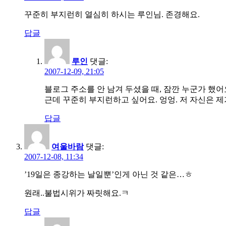
꾸준히 부지런히 열심히 하시는 루인님. 존경해요.
답글
루인
댓글:
2007-12-09, 21:05
블로그 주소를 안 남겨 두셨을 때, 잠깐 누군가 했어요. 
근데 꾸준히 부지런하고 싶어요. 엉엉. 저 자신은 제
답글
여울바람
댓글:
2007-12-08, 11:34
’19일은 종강하는 날일뿐’인게 아닌 것 같은…ㅎ
원래..불법시위가 짜릿해요.ㅋ
답글