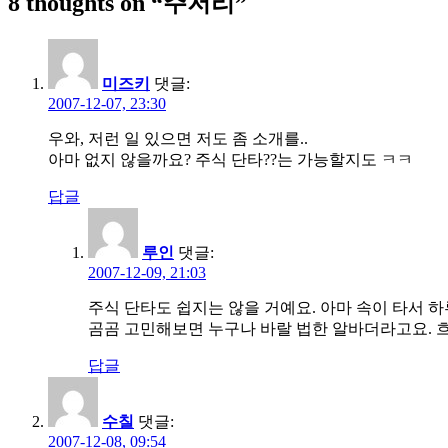
8 thoughts on “
주저리
”
색
미즈키
댓글:
2007-12-07, 23:30
우와, 저런 일 있으면 저도 좀 소개를..
아마 없지 않을까요? 주식 단타??는 가능할지도 ㅋㅋ
답글
루인
댓글:
2007-12-09, 21:03
주식 단타도 쉽지는 않을 거예요. 아마 속이 타서 하
곰곰 고민해보면 누구나 바랄 법한 알바더라고요. 흐흐
답글
수칠
댓글:
2007-12-08, 09:54