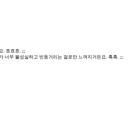
흐흐흐. ;;;
가 너무 불성실하고 빈둥거리는 걸로만 느껴지거든요. 흑흑. ;;;