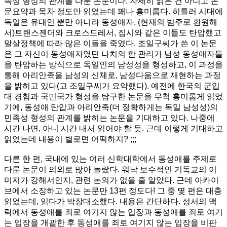
족성 형성의 관계를 다룬 논문이다. 자세히 읽은 건 아니고 논
문요약과 목차 정도만 읽었는데 꽤나 흥미롭다. 히틀러 시대에
독일은 유대인 뿐만 아니라 동성애자, (현재의 범주로 환원해
서)트랜스젠더와 크로스드레서, 집시와 같은 이들도 탄압했고
말살정책에 따라 많은 이들을 죽였다. 조일구씨가 쓴 이 논문
은 그 자신이 동성애자였던 나치의 한 관리가 남성 동성애자들
을 탄압하는 방식으로 독일인의 남성성을 형성하고, 이 과정을
통해 아리안족을 남성의 신체로, 남성다움으로 재현하는 과정
을 밝히고 있다(고 조일구씨가 요약했다). 예전에 한국의 군입
대 경험과 국민국가 형성을 탐구한 논문을 무척 흥미롭게 읽었
기에, 동성애 탄압과 아리안족(더 정확하게는 독일 남성성)의
민족성 형성의 관계를 밝히는 논문을 기대하고 있다. 나중에
시간 나면, 아니 시간 내서 읽어야 할 듯. 근데 이렇게 기대하고
읽었는데 내용이 별로면 어떡하지? ;;;
다른 한 편, 국내에 있는 여러 신학대학에서 동성애를 주제로
다룬 논문이 의외로 많아 놀랐다. 워낙 보수적인 기독교의 이
미지가 강해서인지, 관련 논의가 없을 줄 알았다. 근데 아카이
브에서 소장하고 있는 논문만 13편 정도다! 그 중 몇 편은 대충
읽었는데, 읽다가 박장대소했다. 내용은 간단하다. 성서의 맥
락에서 동성애를 죄로 여기지 않는 입장과 동성애를 죄로 여기
는 입장을 개괄한 후 동성애를 죄로 여기지 않는 입장을 비판