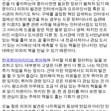
전을 더 좋아하는데 종이사전엔 필요한 정보가 펼쳐져 있기 때
문이다.) 의외의 발견은 인터넷서점과 오프라인서점 혹은 도
서관의 차이기도 하다. 구매를 결정한 책만 검색하는 인터넷서
점에선 의외의 발견을 하는 경우는 드문 듯하다(나의 습관때
문 이겠지). 물론 관련 서적을 제공하는 인터넷서점도 있지만,
그 서비스에 도움을 받은 적은 별로 없으니 생략. 하지만 오프
라인 서점이나 도서관은 다른 듯. 도서관에 가면 도서반납대에
있는 책을 훑어 보는 걸 좋아한다. 내 전공서적이나 관심 도서
가 있는 서가에선 대개 예측할 수 있는 책들만 만나지만, 반납
대에선 의외의 책을 만날 수 있기 때문이다.
한국퀴어아카이브 퀴어락
에 구비할 자료를 정리하는 일을 보
조하고 있다. 대부분의 고생은 다른 분이 다 했고, 나는 약간의
추가 작업을 하는 정도다. 근데 이런 작업에서도 의외의 발견
을 할 수 있어 즐겁다. 정리해야 하는 자료들은 모두 퀴어와 관
련 있지만, 퀴어와 관련 있다고 모든 자료에 다 관심 있는 건 아
니다. 평소라면 아무래도 조금 더 관심 있는 주제의 책들을 주
로 읽기 마련이다. 하지만 한 권, 한 권 정리를 하다 보면 평소
엔 관심이 없는 주제의 책들도 훑는 기회가 생긴다.
오늘 찾은 의외의 발견은 나치독일의 동성애 탄압과 아리안 민