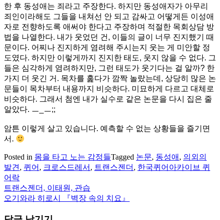
한 후 동성애는 죄라고 주장한다. 하지만 동성애자가 아무리
죄인이라해도 그들을 내쳐선 안 되고 감싸고 어떻게든 이성애
자로 전향하도록 애써야 한다고 주장하며 적절한 목회상담 방
법을 나열한다. 내가 웃었던 건, 이들의 글이 너무 진지했기 때
문이다. 어찌나 진지하게 염려해 주시는지 웃는 게 미안할 정
도였다. 하지만 이렇게까지 진지한 태도, 웃지 않을 수 없다. 그
들은 심각하게 염려하지만, 그런 태도가 웃기다는 걸 알까? 한
가지 더 웃긴 거. 목차를 훑다가 깜짝 놀랐는데, 상당히 많은 논
문들이 목차부터 내용까지 비슷하다. 미묘하게 다르고 대체로
비슷하다. 그래서 첨엔 내가 실수로 같은 논문을 다시 집은 줄
알았다. ㅡ_ㅡ;;
암튼 이렇게 살고 있습니다. 예측할 수 없는 상황들을 즐기면
서.
Posted in
몸을 타고 노는 감정들
Tagged
논문
,
동성애
,
의외의
발견
,
퀴어
,
크로스드레서
,
트랜스젠더
,
한국퀴어아카이브 퀴
어락
트랜스젠더, 이태원, 관습
글
오기와라 히로시 『벽장 속의 치요』
탐
답글 남기기