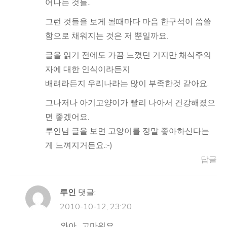
어나는 것들..
그런 것들을 보게 될때마다 마음 한구석이 씁쓸
함으로 채워지는 것은 저 뿐일까요.
글을 읽기 전에도 가끔 느꼈던 거지만 채식주의
자에 대한 인식이라든지
배려라든지 우리나라는 많이 부족한것 같아요.
그나저나 아기고양이가 빨리 나아서 건강해졌으
면 좋겠어요.
루인님 글을 보면 고양이를 정말 좋아하신다는
게 느껴지거든요.:-)
답글
루인
댓글:
2010-10-12, 23:20
와아.. 고마워요.