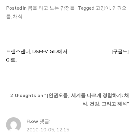
Posted in
몸을 타고 노는 감정들
Tagged
고양이
,
인권오
름
,
채식
트랜스젠더, DSM-V, GID에서
[구글드]
글
GI로..
탐
색
2 thoughts on “
[인권오름] 세계를 다르게 경험하기: 채
식, 건강, 그리고 해석
”
Flow
댓글:
2010-10-05, 12:15