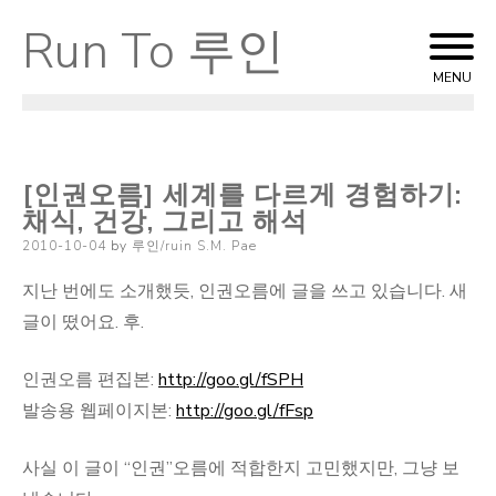
Run To 루인
Skip
to
MENU
content
[인권오름] 세계를 다르게 경험하기:
채식, 건강, 그리고 해석
Posted
2010-10-04
by
루인/ruin S.M. Pae
on
지난 번에도 소개했듯, 인권오름에 글을 쓰고 있습니다. 새
글이 떴어요. 후.
인권오름 편집본:
http://goo.gl/fSPH
발송용 웹페이지본:
http://goo.gl/fFsp
사실 이 글이 “인권”오름에 적합한지 고민했지만, 그냥 보