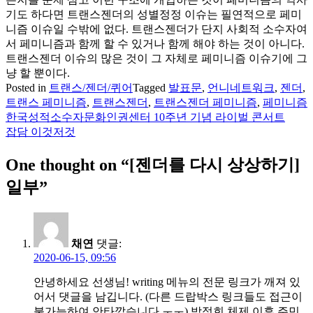
기도 하다면 트랜스젠더의 성별정정 이슈는 필연적으로 페미
니즘 이슈일 수밖에 없다. 트랜스젠더가 단지 사회적 소수자여
서 페미니즘과 함께 할 수 있거나 함께 해야 하는 것이 아니다.
트랜스젠더 이슈의 많은 것이 그 자체로 페미니즘 이슈기에 그
냥 할 뿐이다.
Posted in
트랜스/젠더/퀴어
Tagged
발표문
,
언니네트워크
,
젠더
,
트랜스 페미니즘
,
트랜스젠더
,
트랜스젠더 페미니즘
,
페미니즘
한국성적소수자문화인권센터 10주년 기념 라이벌 콘서트
글
잡담 이것저것
탐
One thought on “
[젠더를 다시 상상하기]
색
일부
”
채연
댓글:
2020-06-15, 09:56
안녕하세요 선생님! writing 메뉴의 전문 링크가 깨져 있
어서 댓글을 남깁니다. (다른 드랍박스 링크들도 접근이
불가능하여 안타깝습니다 ㅜㅜ) 박정희 체제 이후 주민