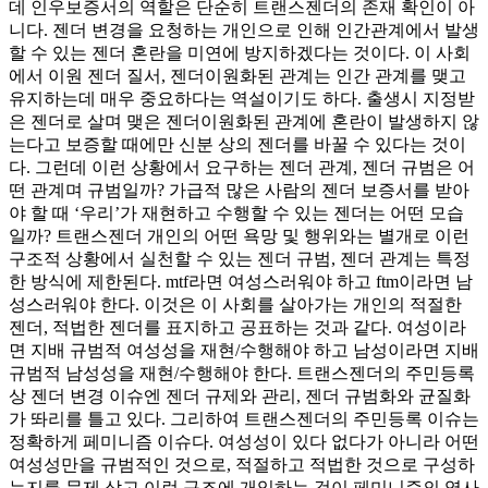
데 인우보증서의 역할은 단순히 트랜스젠더의 존재 확인이 아
니다. 젠더 변경을 요청하는 개인으로 인해 인간관계에서 발생
할 수 있는 젠더 혼란을 미연에 방지하겠다는 것이다. 이 사회
에서 이원 젠더 질서, 젠더이원화된 관계는 인간 관계를 맺고
유지하는데 매우 중요하다는 역설이기도 하다. 출생시 지정받
은 젠더로 살며 맺은 젠더이원화된 관계에 혼란이 발생하지 않
는다고 보증할 때에만 신분 상의 젠더를 바꿀 수 있다는 것이
다. 그런데 이런 상황에서 요구하는 젠더 관계, 젠더 규범은 어
떤 관계며 규범일까? 가급적 많은 사람의 젠더 보증서를 받아
야 할 때 ‘우리’가 재현하고 수행할 수 있는 젠더는 어떤 모습
일까? 트랜스젠더 개인의 어떤 욕망 및 행위와는 별개로 이런
구조적 상황에서 실천할 수 있는 젠더 규범, 젠더 관계는 특정
한 방식에 제한된다. mtf라면 여성스러워야 하고 ftm이라면 남
성스러워야 한다. 이것은 이 사회를 살아가는 개인의 적절한
젠더, 적법한 젠더를 표지하고 공표하는 것과 같다. 여성이라
면 지배 규범적 여성성을 재현/수행해야 하고 남성이라면 지배
규범적 남성성을 재현/수행해야 한다. 트랜스젠더의 주민등록
상 젠더 변경 이슈엔 젠더 규제와 관리, 젠더 규범화와 균질화
가 똬리를 틀고 있다. 그리하여 트랜스젠더의 주민등록 이슈는
정확하게 페미니즘 이슈다. 여성성이 있다 없다가 아니라 어떤
여성성만을 규범적인 것으로, 적절하고 적법한 것으로 구성하
는지를 문제 삼고 이런 구조에 개입하는 것이 페미니즘의 역사