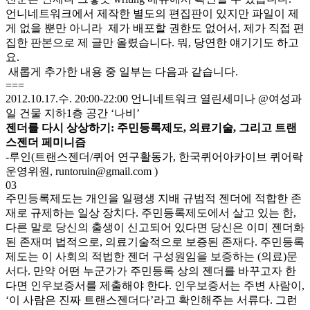
언니네트워크에서 제작한 별도의 편집판이 있지만 파일이 제
게 없을 뿐만 아니라 제가 배포할 권한도 없어서, 제가 직접 편
집한 판본으로 제 글만 올렸습니다. 뭐, 당연한 얘기기도 하고
요.
새롭게 추가한 내용 중 일부는 다음과 같습니다.
===
2012.10.17.수. 20:00-22:00 언니네트워크 열린세미나 @여성과
일 건물 지하1층 공간 ‘나비’
젠더를 다시 상상하기: 주민등록제도, 의료기술, 그리고 트랜
스젠더 페미니즘
-루인(트랜스젠더/퀴어 연구활동가, 한국퀴어아카이브 퀴어락
운영위원, runtoruin@gmail.com )
03
주민등록제도는 개인을 일평생 지배 규범적 젠더에 적합한 존
재로 규제하는 일상 장치다. 주민등록제도에서 살고 있는 한,
다른 말로 당신의 출생이 신고되어 있다면 당신은 이미 젠더화
된 존재며 법적으로, 의료기술적으로 보증된 존재다. 주민등록
제도는 이 사회의 적법한 젠더 구성원임을 보증하는 (의료)문
서다. 만약 어떤 누군가가 주민등록 상의 젠더를 바꾸고자 한
다면 인우보증서를 제출해야 한다. 인우보증서는 주변 사람이,
‘이 사람은 진짜 트랜스젠더다’라고 확인해주는 서류다. 그런