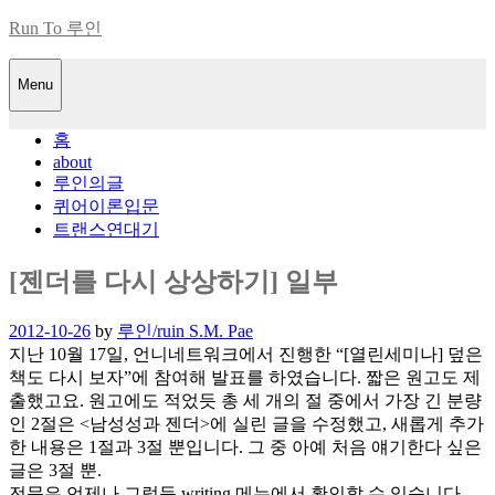
Skip
Run To 루인
to
content
Menu
홈
about
루인의글
퀴어이론입문
트랜스연대기
[젠더를 다시 상상하기] 일부
Posted
2012-10-26
by
루인/ruin S.M. Pae
on
지난 10월 17일, 언니네트워크에서 진행한 “[열린세미나] 덮은
책도 다시 보자”에 참여해 발표를 하였습니다. 짧은 원고도 제
출했고요. 원고에도 적었듯 총 세 개의 절 중에서 가장 긴 분량
인 2절은 <남성성과 젠더>에 실린 글을 수정했고, 새롭게 추가
한 내용은 1절과 3절 뿐입니다. 그 중 아예 처음 얘기한다 싶은
글은 3절 뿐.
전문은 언제나 그렇듯 writing 메뉴에서 확인할 수 있습니다.