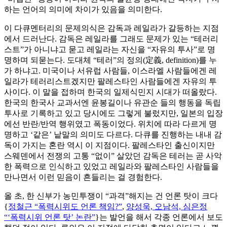
하는 언어의 의미에 차이가 있음을 의미한다.
이 다큐멘터리의 문제의식은 감독과 레일라가 갈등하는 지점
에서 드러난다. 감독은 레일라를 그래도 문제가 있는 “테러리
스트”가 아니냐고 묻고 레일라는 자신을 “자유의 투사”로 명
명하며 되묻는다. 도대체 “테러”의 정의(定義, definition)를 누
가 하냐고. 미국이나 서유럽 사람들, 이스라엘 사람들에겐 레
일라가 테러리스트겠지만 팔레스타인 사람들에겐 자유의 투
사이다. 이 말을 접하며 한국의 일제식민지 시대가 떠올랐다.
한국의 한국사 교과서엔 윤봉길이나 유관순 들의 행동을 독립
투사로 기록하고 있고 당시에도 그렇게 불렀지만, 일본의 입장
에선 반란/반역 행위였고 폭동이었다. 위치에 따라 다르게 명
명하고 ‘같은’ 낱말의 의미도 다르다. 다큐를 진행하는 내내 감
독이 가지는 혼란 역시 이 지점이다. 팔레스타인 출신이지만
스웨덴에서 전쟁의 고통 “없이” 살았던 감독은 테러는 곧 사악
한 폭력으로 인식하고 있었고 레일라와 팔레스타인 사람들을
만나면서 이런 믿음이 흔들리는 걸 경험한다.
올 초, 한 신부가 농민투쟁이 “과격”해지는 건 언론 탓이 크다
{
정철근 “폭력시위도 언론 책임?”
,
양성욱, 오남석, 심은정
“‘폭력시위 언론 탓’ 논란”
}는 발언을 해서 각종 언론에서 보도