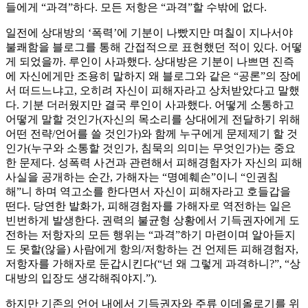
들에게 “과격”하다. 모든 저항은 “과격”할 수밖에 없다.
일전에 상대방의 ‘폭력’에 기분이 나빴지만 며칠이 지나서야
불쾌함을 블로그를 통해 간접적으로 표현했던 적이 있다. 어떻
게 되었을까. 루인이 사과했다. 상대방은 기분이 나쁘면 진즉
에 자신에게만 조용히 말하지 왜 블로그와 같은 “공론”의 장에
서 떠드느냐고, 오히려 자신이 피해자라고 상처받았다고 말했
다. 기분 더러웠지만 결국 루인이 사과했다. 어떻게 소통하고
어떻게 말할 것인가(자신의 목소리를 상대에게 전달하기 위해
어떤 전략/언어를 쓸 것인가)와 함께 누구에게 문제제기 할 것
인가(누구와 소통할 것인가, 침묵의 의미는 무엇인가)는 중요
한 문제다. 성폭력 사건과 관련해서 피해경험자가 자신의 피해
사실을 공개하는 순간, 가해자는 “명예훼손”이니 “인권침
해”니 하며 역고소를 한다면서 자신이 피해자라고 호들갑을
떤다. 당연한 발화가, 피해경험자를 가해자로 역전하는 일은
빈번하게 발생한다. 권력의 불균형 상황에서 기득권자에게 도
전하는 저항자의 모든 행위는 “과격”하기 마련이며 알아듣지
도 못할(않을) 사람에게 항의/저항하는 건 언제든 피해경험자,
저항자를 가해자로 둔갑시킨다(“넌 왜 그렇게 과격하니?”, “상
대방의 입장도 생각해줘야지.”).
하지만 기존의 언어 내에서 기득권자와 주류 이데올로기를 위