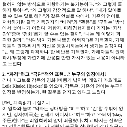
협하지 않는 방식으로 저항하기는 불가능하다. “왜 그렇게 쿨
하지 못하냐”, “왜 그렇게 감정적으로 말 하냐”, “내가 알아들
을 수 있는 말로 해라”와 같은 언설들 속에서, 기존의 언어로
저항하기란 결국 기득권자의 “배려”와 “관용”을 ‘구하는’ 방식
에서 벗어나기 어렵다. 저항자, 피해경험자들이 가지는 ‘죄책
감’(“좀더 ‘평화’롭게 할 수는 없는 걸까”, “나는 왜 이렇게 과
격한 걸까”, “상대방이 기분 나쁘면 어쩌지”)은 기득권자, 가해
자들의 권력/위치와 자신을 동일시하는데서 생기는 감정이다.
“넌 왜 그렇게 과격하냐”란 비난은 기득권자, 가해자들의 권력
과시/투정에 가깝기에 반응할 만한 가치가 있는 내용이 아니라
고 느낀다.
2. “과격”하고 “극단”적인 표현…? 누구의 입장에서?
리나 마크보울 감독의 영화 [비행기 납치범, 레일라 카흐레드
Leila Khaled Hijacker]를 읽으며, 감독은, 기존의 언어는 누구의
입장을 반영하는가, 란 질문을 던지고 있다고 느꼈다.
[#M_ 계속읽기.. | 접기.. |
이 영화와 놀며 “약자는 상대방을 ‘히트’하고 ‘런’할 수밖에 없
지만, 강자(미국)는 전세계 어디서나 ‘히트’하고 ‘스테이’(stay,
주둔)한다”는 리영희씨의 말이 떠올랐다. 치고 빠지는 전략은
“비겁한” 행동이 아니라 권력의 불균형 상태에선 각자가 구사