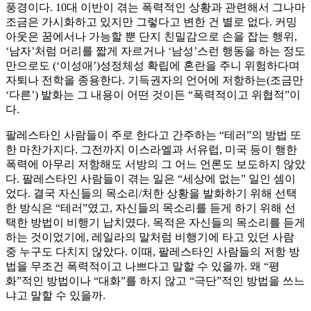
풍경이다. 10대 이반이 겪는 폭력적인 상황과 관련해서 그나마
조금은 가시화하고 있지만 그렇다고 변한 건 별로 없다. 커밍
아웃은 꿈에서나 가능할 뿐 단지 친밀감으로 손을 잡는 행위,
‘남자’처럼 머리를 짧게 자르거나 ‘남성’스런 행동을 하는 정도
만으로도 (‘이성애’)성정체성 확립에 혼란을 주니 위험하다며
자퇴나 전학을 종용한다. 기득권자의 언어에 저항하는(조금만
‘다른’) 발화는 그 내용이 어떤 것이든 “폭력적이고 위협적”이
다.
팔레스타인 사람들이 주로 한다고 간주하는 “테러”의 방법 또
한 마찬가지다. 그전까지 이스라엘과 서유럽, 미국 등이 행한
폭력에 아무리 저항해도 서방의 그 어느 언론도 보도하지 않았
다. 팔레스타인 사람들이 겪는 일은 “세상에 없는” 일인 셈이
었다. 결국 자신들의 목소리/처한 상황을 발화하기 위해 선택
한 방식은 “테러”였고, 자신들의 목소리를 듣게 하기 위해 선
택한 방법이 비행기 납치였다. 목적은 자신들의 목소리를 듣게
하는 것이었기에, 레일라의 말처럼 비행기에 타고 있던 사람
중 누구도 다치지 않았다. 이때, 팔레스타인 사람들의 저항 방
법을 무조건 폭력적이고 나쁘다고 말할 수 있을까. 왜 “평
화”적인 방법이나 “대화”를 하지 않고 “극단”적인 방법을 쓰느
냐고 말할 수 있을까.