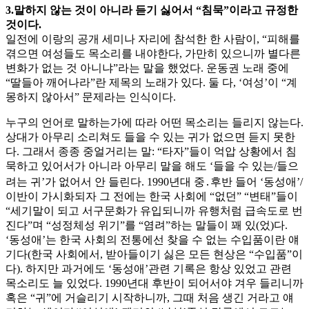
3.말하지 않는 것이 아니라 듣기 싫어서 “침묵”이라고 규정한
것이다.
일전에 이랑의 공개 세미나 자리에 참석한 한 사람이, “피해를
겪으면 여성들도 목소리를 내야한다, 가만히 있으니까 별다른
변화가 없는 것 아니냐”라는 말을 했었다. 운동권 노래 중에
“딸들아 깨어나라”란 제목의 노래가 있다. 둘 다, ‘여성’이 “계
몽하지 않아서” 문제라는 인식이다.
누구의 언어로 말하는가에 따라 어떤 목소리는 들리지 않는다.
상대가 아무리 소리쳐도 들을 수 있는 귀가 없으면 듣지 못한
다. 그래서 종종 중얼거리는 말: “타자”들이 억압 상황에서 침
묵하고 있어서가 아니라 아무리 말을 해도 ‘들을 수 있는/들으
려는 귀’가 없어서 안 들린다. 1990년대 중․후반 들어 ‘동성애’/
이반이 가시화되자 그 전에는 한국 사회에 “없던” “변태”들이
“세기말이 되고 서구문화가 유입되니까 유행처럼 급속도로 번
진다”며 “성정체성 위기”를 “염려”하는 말들이 꽤 있(었)다.
‘동성애’는 한국 사회의 전통에선 찾을 수 없는 수입품이란 얘
기다(한국 사회에서, 받아들이기 싫은 모든 현상은 “수입품”이
다). 하지만 과거에도 ‘동성애’관련 기록은 항상 있었고 관련
목소리도 늘 있었다. 1990년대 후반이 되어서야 겨우 들리니까
혹은 “귀”에 거슬리기 시작하니까, 그때 처음 생긴 거라고 얘