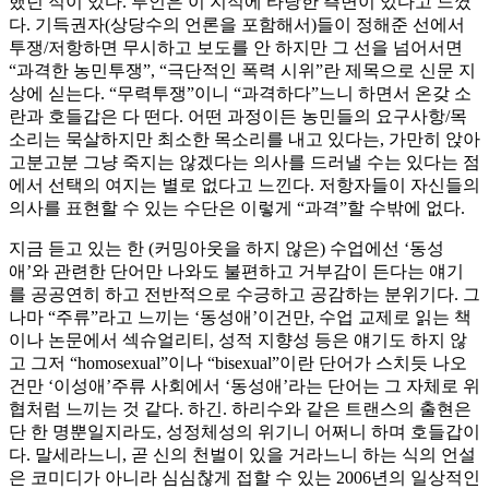
했던 적이 있다. 루인은 이 지적에 타당한 측면이 있다고 느꼈
다. 기득권자(상당수의 언론을 포함해서)들이 정해준 선에서
투쟁/저항하면 무시하고 보도를 안 하지만 그 선을 넘어서면
“과격한 농민투쟁”, “극단적인 폭력 시위”란 제목으로 신문 지
상에 싣는다. “무력투쟁”이니 “과격하다”느니 하면서 온갖 소
란과 호들갑은 다 떤다. 어떤 과정이든 농민들의 요구사항/목
소리는 묵살하지만 최소한 목소리를 내고 있다는, 가만히 앉아
고분고분 그냥 죽지는 않겠다는 의사를 드러낼 수는 있다는 점
에서 선택의 여지는 별로 없다고 느낀다. 저항자들이 자신들의
의사를 표현할 수 있는 수단은 이렇게 “과격”할 수밖에 없다.
지금 듣고 있는 한 (커밍아웃을 하지 않은) 수업에선 ‘동성
애’와 관련한 단어만 나와도 불편하고 거부감이 든다는 얘기
를 공공연히 하고 전반적으로 수긍하고 공감하는 분위기다. 그
나마 “주류”라고 느끼는 ‘동성애’이건만, 수업 교제로 읽는 책
이나 논문에서 섹슈얼리티, 성적 지향성 등은 얘기도 하지 않
고 그저 “homosexual”이나 “bisexual”이란 단어가 스치듯 나오
건만 ‘이성애’주류 사회에서 ‘동성애’라는 단어는 그 자체로 위
협처럼 느끼는 것 같다. 하긴. 하리수와 같은 트랜스의 출현은
단 한 명뿐일지라도, 성정체성의 위기니 어쩌니 하며 호들갑이
다. 말세라느니, 곧 신의 천벌이 있을 거라느니 하는 식의 언설
은 코미디가 아니라 심심찮게 접할 수 있는 2006년의 일상적인