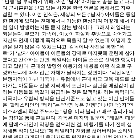
“만행”을 부각하기 위해, 어린 ‘남자’ 아이들도 총을 들고 다니
며 군사훈련을 받고 있는 사진은 한국 언론을 통해서도 자주
접할 수 있다. 이런 인식은, 세상의 모든 (‘남자’) 아이들은 동일
한 환경에 있다는 전제에서나 가능한 환상이며 어떻게 해서 이
런 일이 발생하는지를 묻지 않는 방식이다. 그래서 레일라는
되묻는다. 부모가, 가족이, 이웃이 학살과 추방으로 죽어가고
자신도 언제 어떻게 폭격으로 죽을지 알 수 없는데 어떻게 훈
련을 받지 않을 수 있겠느냐고. 감독이나 사진을 통한 “폭
로”가 ‘남자’ 아이들이 어른들의 강제로 마지못해 훈련에 참가
했다고 간주하는 반면, 레일라는 아이들 스스로 선택한 행동이
라고 말한다. 근대의 발명인 아동기의 내용을 어떤 식으로 구
성하느냐에 따라 접근 자체가 달라지는 장면이다. ‘직접적인’
분쟁지역이 아닌 미국이나 유럽에서 근대 학교 교육 제도를 살
아가는 아동들과 전쟁 지역에서 포탄이나 실탄을 매일같이 접
하는 아동들을 똑같이 취급하는 것은 탈맥락화 하는 폭력이다.
미국이나 유럽의 방식을 판단기준으로 삼고 있는 이런 언어들
은, 팔레스타인의 “테러”는 “악명 높은 만행”인 반면 “승자”인
이스라엘의 학살 주도자는 “영웅”이라 불리고 때로 총리가 되
는 장면을 통해 흔들린다. 감독은 마지막 질문인, “레일라 때문
에 팔레스타인이 악명을 얻으리란 걸, 비행기를 타기 전에 생
각해본 적이 있나요?”에 레일라가 전화를 끊어버리는 소리와
함께 엔딩 크레딧이 올라가도록 편집함으로써 이런 언어가 무