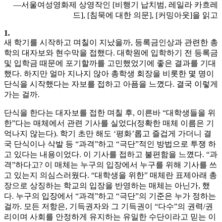
―서울여성영화제 상영작인 [비행기 납치범, 레일라 카흐레
드], [침묵에 대한 의문], [커밍아웃]을 읽고
1.
새 학기를 시작하고 며칠이 지났을까, 등록금인상과 관련한 총
학의 대자보와 현수막을 접했다. 대학원에 입학하기 전 등록금
및 입학금 때문에 포기할까를 고민했었기에 좋은 결과를 기대
했다. 하지만 얼마 지나지 않아 총학생 회장을 비롯한 몇 명이
단식을 시작했다는 자보를 접하고 아픔을 느꼈다. 결국 이렇게
가는 걸까.
단식을 한다는 대자보를 접한 며칠 후, 이른바 “대학생들을 위
한”다는 매체에서 관련 기사를 실었다(정확한 매체 이름은 기
억나지 않는다). 학기 초만 해도 ‘평화’롭고 즐겁게 가더니 결
국 단식이나 삭발 등 “과격”하고 “극단”적인 방법으로 투쟁 하
고 있다는 내용이었다. 이 기사를 접하고 불편함을 느꼈다. “과
격”하다고? 이 매체는 누구의 입장에서 누구를 위해 기사를 쓰
고 있는지 의심스러웠다. “대학생을 위한” 매체란 표제아래 총
장으로 상징하는 학교의 입장을 반영하는 매체는 아닌가, 했
다. 누구의 입장에서 “과격”하고 “극단”의 기준은 누가 정하는
걸까. 모든 저항은, 기득권자와 그 기득권이 “다수”의 권력/권
리이며 사회를 안정하게 유지하는 유일한 수단이라고 믿는 이