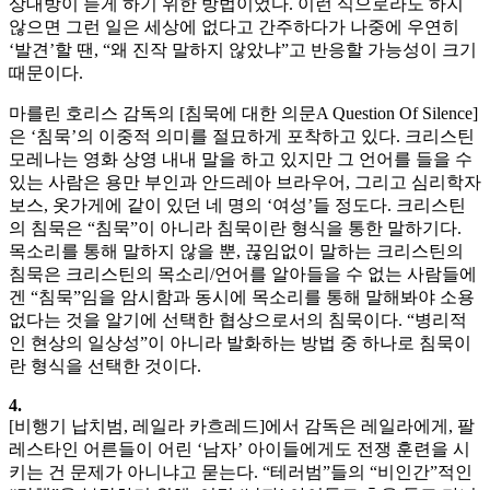
상대방이 듣게 하기 위한 방법이었다. 이런 식으로라도 하지
않으면 그런 일은 세상에 없다고 간주하다가 나중에 우연히
‘발견’할 땐, “왜 진작 말하지 않았냐”고 반응할 가능성이 크기
때문이다.
마를린 호리스 감독의 [침묵에 대한 의문A Question Of Silence]
은 ‘침묵’의 이중적 의미를 절묘하게 포착하고 있다. 크리스틴
모레나는 영화 상영 내내 말을 하고 있지만 그 언어를 들을 수
있는 사람은 용만 부인과 안드레아 브라우어, 그리고 심리학자
보스, 옷가게에 같이 있던 네 명의 ‘여성’들 정도다. 크리스틴
의 침묵은 “침묵”이 아니라 침묵이란 형식을 통한 말하기다.
목소리를 통해 말하지 않을 뿐, 끊임없이 말하는 크리스틴의
침묵은 크리스틴의 목소리/언어를 알아들을 수 없는 사람들에
겐 “침묵”임을 암시함과 동시에 목소리를 통해 말해봐야 소용
없다는 것을 알기에 선택한 협상으로서의 침묵이다. “병리적
인 현상의 일상성”이 아니라 발화하는 방법 중 하나로 침묵이
란 형식을 선택한 것이다.
4.
[비행기 납치범, 레일라 카흐레드]에서 감독은 레일라에게, 팔
레스타인 어른들이 어린 ‘남자’ 아이들에게도 전쟁 훈련을 시
키는 건 문제가 아니냐고 묻는다. “테러범”들의 “비인간”적인