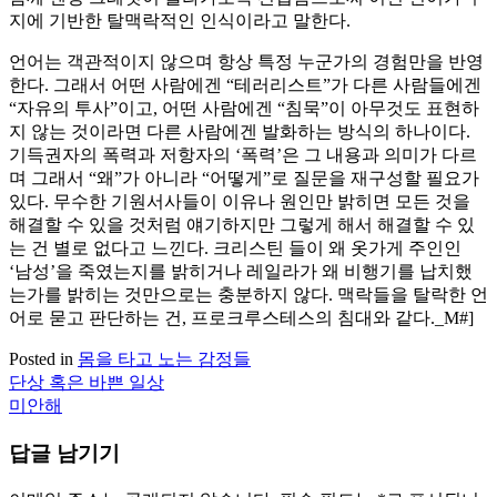
지에 기반한 탈맥락적인 인식이라고 말한다.
언어는 객관적이지 않으며 항상 특정 누군가의 경험만을 반영
한다. 그래서 어떤 사람에겐 “테러리스트”가 다른 사람들에겐
“자유의 투사”이고, 어떤 사람에겐 “침묵”이 아무것도 표현하
지 않는 것이라면 다른 사람에겐 발화하는 방식의 하나이다.
기득권자의 폭력과 저항자의 ‘폭력’은 그 내용과 의미가 다르
며 그래서 “왜”가 아니라 “어떻게”로 질문을 재구성할 필요가
있다. 무수한 기원서사들이 이유나 원인만 밝히면 모든 것을
해결할 수 있을 것처럼 얘기하지만 그렇게 해서 해결할 수 있
는 건 별로 없다고 느낀다. 크리스틴 들이 왜 옷가게 주인인
‘남성’을 죽였는지를 밝히거나 레일라가 왜 비행기를 납치했
는가를 밝히는 것만으로는 충분하지 않다. 맥락들을 탈락한 언
어로 묻고 판단하는 건, 프로크루스테스의 침대와 같다._M#]
Posted in
몸을 타고 노는 감정들
단상 혹은 바쁜 일상
글
미안해
탐
답글 남기기
색