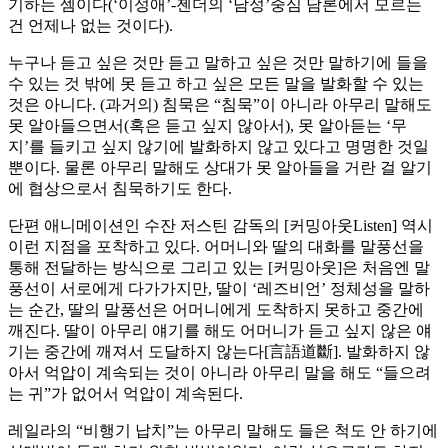
기하는 셈이다(‘이성애’-젠더의 ‘남성’중심 담론에서 모르는
건 언제나 없는 것이다).
누구나 듣고 싶은 것만 듣고 말하고 싶은 것만 말하기에 들을
수 있는 것 밖에 못 듣고 하고 싶은 모든 말을 발화할 수 있는
것은 아니다. (과거의) 침묵은 “침묵”이 아니라 아무리 말해도
못 알아들으면서(혹은 듣고 싶지 않아서), 못 알아듣는 ‘무
지’를 들키고 싶지 않기에 발화하지 않고 있다고 명명한 것일
뿐이다. 물론 아무리 말해도 상대가 못 알아들을 거란 걸 알기
에 협상으로서 침묵하기도 한다.
단편 애니메이션인 수잔 저스틴 감독의 [커밍아웃Listen] 역시
이런 지점을 포착하고 있다. 어머니와 딸의 대화를 말풍선을
통해 전달하는 방식으로 그리고 있는 [커밍아웃]은 처음엔 말
풍선이 서로에게 다가가지만, 딸이 ‘레즈비언’ 정체성을 말하
는 순간, 딸의 말풍선은 어머니에게 도착하지 못하고 중간에
깨진다. 딸이 아무리 얘기를 해도 어머니가 듣고 싶지 않은 얘
기는 중간에 깨져서 도달하지 않는다[言語道斷]. 발화하지 않
아서 억압이 계속되는 것이 아니라 아무리 말을 해도 “들으려
는 귀”가 없어서 억압이 계속된다.
레일라의 “비행기 납치”는 아무리 말해도 들은 척도 안 하기에