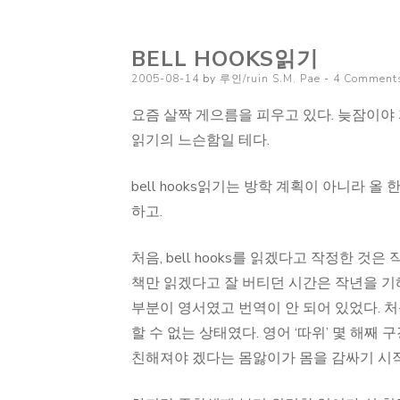
과
실
BELL HOOKS읽기
력
Posted
2005-08-14
by
루인/ruin S.M. Pae
4 Comment
사
on
이
요즘 살짝 게으름을 피우고 있다. 늦잠이야 자
읽기의 느슨함일 테다.
bell hooks읽기는 방학 계획이 아니라 
하고.
처음, bell hooks를 읽겠다고 작정한 
책만 읽겠다고 잘 버티던 시간은 작년을 기해
부분이 영서였고 번역이 안 되어 있었다. 
할 수 없는 상태였다. 영어 ‘따위’ 몇 해
친해져야 겠다는 몸앓이가 몸을 감싸기 시작했다.