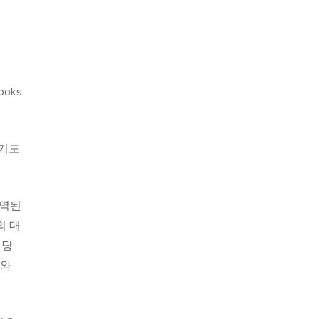
oks
이기도
번역된
의 대
감당
어와