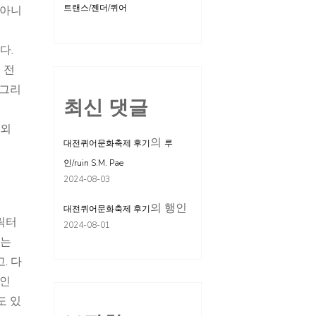
트랜스/젠더/퀴어
 아니
다.
 전
 그리
최신 댓글
의외
의
대전퀴어문화축제 후기
루
인/ruin S.M. Pae
2024-08-03
의
행인
대전퀴어문화축제 후기
릭터
2024-08-01
도는
. 다
 인
도 있