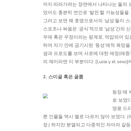
까지 따라가려는 장면에서 나타나는 둘의 모
었어도 충분히 연인로 ‘발전’할 가능성들을
그러고 보면 왜 호명으로서의 ‘남성’들이 
스포츠나 싸움은 ‘공식’적으로 ‘남성’간의 신
우애 혹은 우정이라는 핑계로, 억압되어 있는
하여 자기 안에 금기시된 ‘동성’애적 욕망을
샘과 프로도를 보며 서로에 대한 애정(애증?
의 재미라면 이 부분이다. [Lucia y el sex
2. 스미골 혹은 골룸
등장 때
로 보였다
영웅 드라
른 인물들 역시 별로 다르지 않아 보였다. 
정.) 하지만 분열되고 다중적인 자아의 갈등