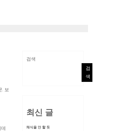
검색
검
색
. 보
최신 글
채식을 안 할 듯
이데