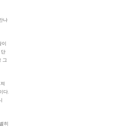
 만나
황이
 단
 그
해져
이다.
니
특별히