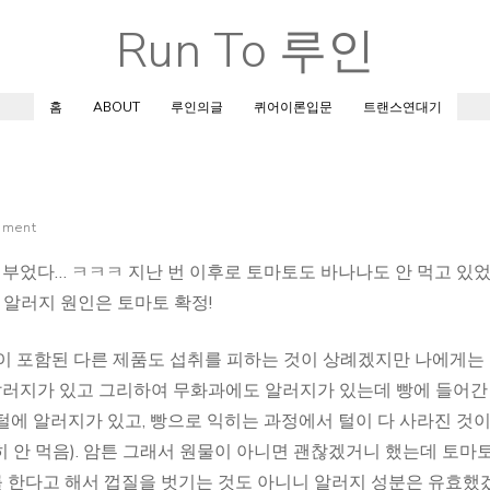
Run To 루인
Skip
to
content
홈
ABOUT
루인의글
퀴어이론입문
트랜스연대기
mment
부었다… ㅋㅋㅋ 지난 번 이후로 토마토도 바나나도 안 먹고 있
 알러지 원인은 토마토 확정!
이 포함된 다른 제품도 섭취를 피하는 것이 상례겠지만 나에게는
 알러지가 있고 그리하여 무화과에도 알러지가 있는데 빵에 들어간
털에 알러지가 있고, 빵으로 익히는 과정에서 털이 다 사라진 것이
 안 먹음). 암튼 그래서 원물이 아니면 괜찮겠거니 했는데 토마
 한다고 해서 껍질을 벗기는 것도 아니니 알러지 성분은 유효했겠