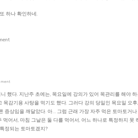
또 하나 확인하네.
on
ment
토
마
토
알
mment
러
지
 했다. 지난주 초에는, 목요일에 강의가 있어 목관리를 해야 
확
 목감기용 사탕을 먹기도 했다. 그러다 강의 당일인 목요일 오후,
정
른 증상임을 깨달았다. 아… 그럼 근래 가장 자주 먹은 토마토거나
ㅋ
주 먹어서, 마침 그날은 둘 다를 먹어서, 어느 하나로 특정하지 못
ㅋ
 특정되는 토마토겠지?
ㅋ