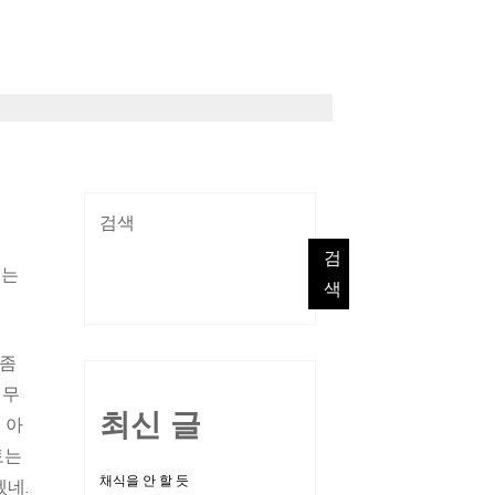
검색
검
었는
색
 좀
 무
최신 글
 아
토는
채식을 안 할 듯
네.