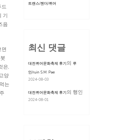
트랜스/젠더/퀴어
두드
의 기
 즈음
최신 댓글
보면
 붓
의
대전퀴어문화축제 후기
루
것은,
인/ruin S.M. Pae
 고양
2024-08-03
 먹는
의
행인
자주
대전퀴어문화축제 후기
2024-08-01