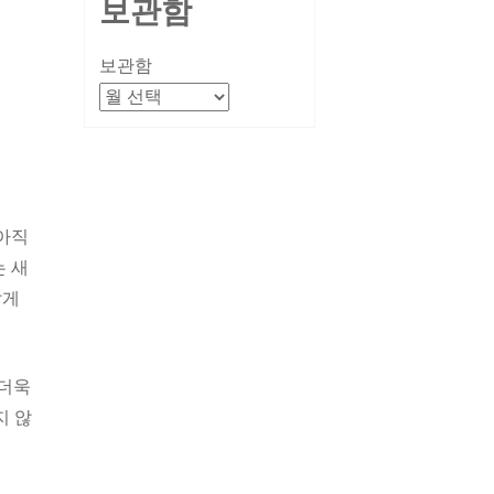
보관함
보관함
아직
는 새
갑게
더더욱
지 않