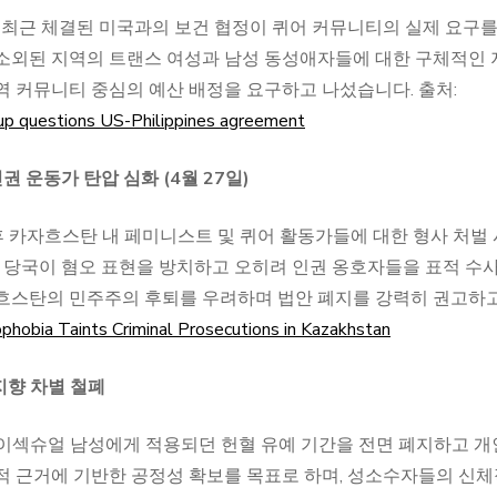
들이 최근 체결된 미국과의 보건 협정이 퀴어 커뮤니티의 실제 요구를
 소외된 지역의 트랜스 여성과 남성 동성애자들에 대한 구체적인 
역 커뮤니티 중심의 예산 배정을 요구하고 나섰습니다. 출처:
up questions US-Philippines agreement
권 운동가 탄압 심화 (4월 27일)
이후 카자흐스탄 내 페미니스트 및 퀴어 활동가들에 대한 형사 처벌
 당국이 혐오 표현을 방치하고 오히려 인권 옹호자들을 표적 수
자흐스탄의 민주주의 후퇴를 우려하며 법안 폐지를 강력히 권고하고
obia Taints Criminal Prosecutions in Kazakhstan
지향 차별 철폐
바이섹슈얼 남성에게 적용되던 헌혈 유예 기간을 전면 폐지하고 
적 근거에 기반한 공정성 확보를 목표로 하며, 성소수자들의 신