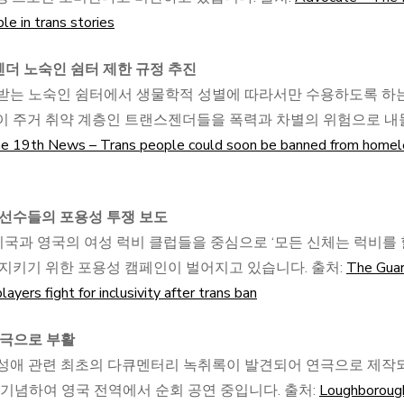
e in trans stories
젠더 노숙인 쉼터 제한 규정 추진
원받는 노숙인 쉼터에서 생물학적 성별에 따라서만 수용하도록 하
이 주거 취약 계층인 트랜스젠더들을 폭력과 차별의 위험으로 내
e 19th News – Trans people could soon be banned from homel
럭비 선수들의 포용성 투쟁 보도
 미국과 영국의 여성 럭비 클럽들을 중심으로 ‘모든 신체는 럭비를 
 지키기 위한 포용성 캠페인이 벌어지고 있습니다. 출처:
The Guar
yers fight for inclusivity after trans ban
연극으로 부활
동성애 관련 최초의 다큐멘터리 녹취록이 발견되어 연극으로 제작
을 기념하여 영국 전역에서 순회 공연 중입니다. 출처:
Loughboroug