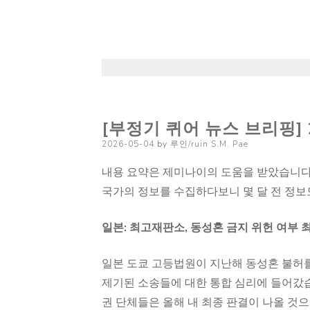
[부정기 퀴어 뉴스 브리핑] 
Posted
2026-05-04
by
루인/ruin S.M. Pae
on
내용 요약은 제미나이의 도움을 받았습니다
국가의 정보를 수집하다보니 몇 달 전 정보
일본: 최고재판소, 동성혼 금지 위헌 여부 
일본 도쿄 고등법원이 지난해 동성혼 불허를
제기된 소송들에 대한 통합 심리에 들어갔습
권 단체들은 올해 내 최종 판결이 나올 것