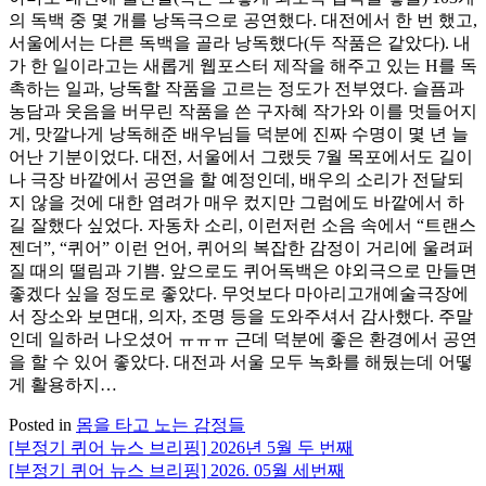
의 독백 중 몇 개를 낭독극으로 공연했다. 대전에서 한 번 했고,
서울에서는 다른 독백을 골라 낭독했다(두 작품은 같았다). 내
가 한 일이라고는 새롭게 웹포스터 제작을 해주고 있는 H를 독
촉하는 일과, 낭독할 작품을 고르는 정도가 전부였다. 슬픔과
농담과 웃음을 버무린 작품을 쓴 구자혜 작가와 이를 멋들어지
게, 맛깔나게 낭독해준 배우님들 덕분에 진짜 수명이 몇 년 늘
어난 기분이었다. 대전, 서울에서 그랬듯 7월 목포에서도 길이
나 극장 바깥에서 공연을 할 예정인데, 배우의 소리가 전달되
지 않을 것에 대한 염려가 매우 컸지만 그럼에도 바깥에서 하
길 잘했다 싶었다. 자동차 소리, 이런저런 소음 속에서 “트랜스
젠더”, “퀴어” 이런 언어, 퀴어의 복잡한 감정이 거리에 울려퍼
질 때의 떨림과 기쁨. 앞으로도 퀴어독백은 야외극으로 만들면
좋겠다 싶을 정도로 좋았다. 무엇보다 마아리고개예술극장에
서 장소와 보면대, 의자, 조명 등을 도와주셔서 감사했다. 주말
인데 일하러 나오셨어 ㅠㅠㅠ 근데 덕분에 좋은 환경에서 공연
을 할 수 있어 좋았다. 대전과 서울 모두 녹화를 해뒀는데 어떻
게 활용하지…
Posted in
몸을 타고 노는 감정들
[부정기 퀴어 뉴스 브리핑] 2026년 5월 두 번째
글
[부정기 퀴어 뉴스 브리핑] 2026. 05월 세번째