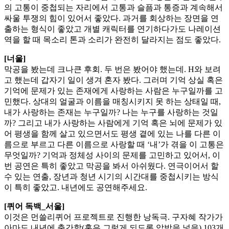
의 고통이 중첩되는 자리에서 고통과 슬픔과 통증과 계속해서
싸울 투쟁의 힘이 있어서 좋았다. 과거를 회상하는 장면을 연
출하는 형식이 좋았고 개별 캐릭터를 연기하다가도 나레이션
역을 할 때 목소리 톤과 소리가 완전히 달라지는 점도 좋았다.
[너울]
막공을 봤는데 크나큰 후회. 두 번은 봤어야 했는데. H와 보려
고 했는데 갑자기 일이 생겨 혼자 봤다. 그러며 기억 상실 혹은
기억에 문제가 있는 존재에게 사랑하는 사람은 누구일까를 고
민했다. 상대의 얼굴과 이름을 매칭시키지 못 하는 상태일 때,
내가 사랑하는 존재는 누구일까? 나는 누구를 사랑하는 것일
까? 그리고 내가 사랑하는 사람에게 기억 혹은 뇌에 문제가 있
어 평생을 함께 살고 있으면서도 평생 곁에 있는 나를 다른 이
름으로 부르고 다른 이름으로 사랑할 때 ‘내’가 겪을 이 고통은
무엇일까? 기억과 정체성 사이의 문제를 고민하고 있어서, 이
번 공연은 특히 좋았고 막공을 봐서 아쉬웠다. 연극이어서 할
수 있는 연출, 장년과 청년 시기의 시간대를 중첩시키는 방식
이 특히 좋았고. 내년에도 공연해주세요.
[퀴어 독백_서울]
이것은 먼쓸리퀴어 프로젝트로 진행한 낭독극. 구자혜 작가가
아마도 내년에 출간할(혹은 그렇게 되도록 압박을 넣을) 103개