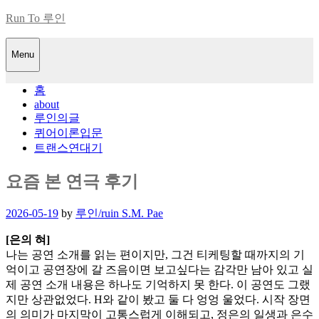
Skip
Run To 루인
to
content
Menu
홈
about
루인의글
퀴어이론입문
트랜스연대기
요즘 본 연극 후기
Posted
2026-05-19
by
루인/ruin S.M. Pae
on
[은의 혀]
나는 공연 소개를 읽는 편이지만, 그건 티케팅할 때까지의 기
억이고 공연장에 갈 즈음이면 보고싶다는 감각만 남아 있고 실
제 공연 소개 내용은 하나도 기억하지 못 한다. 이 공연도 그랬
지만 상관없었다. H와 같이 봤고 둘 다 엉엉 울었다. 시작 장면
의 의미가 마지막이 고통스럽게 이해되고, 정은의 일생과 은수